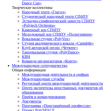
Dance Cup»
Творческие коллективы
Народный театр «Глагол»
Студенческий народный театр СПбПУ
Эстрадно-симфонический оркестр СПбПУ
«Polytech Orchestra»
Камерный хор СПбПУ
Молодежный хор СПбПУ «Полигимния»
Вокальная студия «PolyVox»
Студия академического вокала «Cantabile»
Клуб авторской песни «Четверг»
Танцевальная студия «PolyDance»
КВН
Команда организаторов «Корги»
Международное сотрудничество
Общая информация
Международная деятельность в цифрах
Международные службы
Ресурсный центр международной деятельности
Центр экспертизы иностранных документов об
образовании
Приём и командирование
Документы
Программа «Приглашённый профессор»
Проект PolySPACE