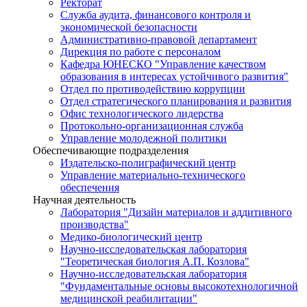
Ректорат
Служба аудита, финансового контроля и
экономической безопасности
Административно-правовой департамент
Дирекция по работе с персоналом
Кафедра ЮНЕСКО "Управление качеством
образования в интересах устойчивого развития"
Отдел по противодействию коррупции
Отдел стратегического планирования и развития
Офис технологического лидерства
Протокольно-организационная служба
Управление молодежной политики
Обеспечивающие подразделения
Издательско-полиграфический центр
Управление материально-технического
обеспечения
Научная деятельность
Лаборатория "Дизайн материалов и аддитивного
производства"
Медико-биологический центр
Научно-исследовательская лаборатория
"Теоретическая биология А.П. Козлова"
Научно-исследовательская лаборатория
"Фундаментальные основы высокотехнологичной
медицинской реабилитации"