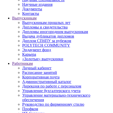
Научные издания
Документы
Контакты
Выпускникам
Выпускникам прошлых лет
Дипломы и свидетельства
Дипломы иногородним выпускникам
Выдача дубликатов дипломов
Диплом СПбПУ за рубежом
POLYTECH COMMUNITY
Эндаумент фонд
Карьера
«Золотые» выпускники
Работникам
Личный кабинет
Расписание занятий
Корпоративная почта
Административный каталог
Дирекция по работе с персоналом
Управление бухгалтерского учета
Управление материально-технического
обеспечения
Руководство по фирменному стилю
Профком