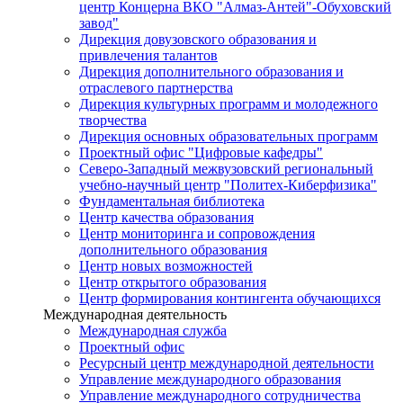
центр Концерна ВКО "Алмаз-Антей"-Обуховский
завод"
Дирекция довузовского образования и
привлечения талантов
Дирекция дополнительного образования и
отраслевого партнерства
Дирекция культурных программ и молодежного
творчества
Дирекция основных образовательных программ
Проектный офис "Цифровые кафедры"
Северо-Западный межвузовский региональный
учебно-научный центр "Политех-Киберфизика"
Фундаментальная библиотека
Центр качества образования
Центр мониторинга и сопровождения
дополнительного образования
Центр новых возможностей
Центр открытого образования
Центр формирования контингента обучающихся
Международная деятельность
Международная служба
Проектный офис
Ресурсный центр международной деятельности
Управление международного образования
Управление международного сотрудничества