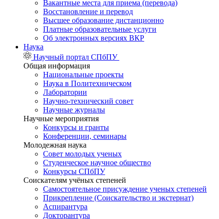
Вакантные места для приема (перевода)
Восстановление и перевод
Высшее образование дистанционно
Платные образовательные услуги
Об электронных версиях ВКР
Наука
Научный портал СПбПУ
Общая информация
Национальные проекты
Наука в Политехническом
Лаборатории
Научно-технический совет
Научные журналы
Научные мероприятия
Конкурсы и гранты
Конференции, семинары
Молодежная наука
Совет молодых ученых
Студенческое научное общество
Конкурсы СПбПУ
Соискателям учёных степеней
Самостоятельное присуждение ученых степеней
Прикрепление (Соискательство и экстернат)
Аспирантура
Докторантура