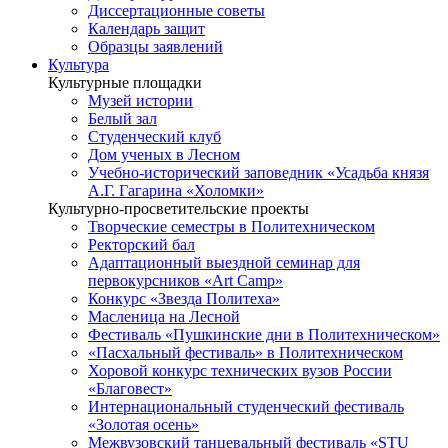
Диссертационные советы
Календарь защит
Образцы заявлений
Культура
Культурные площадки
Музей истории
Белый зал
Студенческий клуб
Дом ученых в Лесном
Учебно-исторический заповедник «Усадьба князя
А.Г. Гагарина «Холомки»
Культурно-просветительские проекты
Творческие семестры в Политехническом
Ректорский бал
Адаптационный выездной семинар для
первокурсников «Art Camp»
Конкурс «Звезда Политеха»
Масленица на Лесной
Фестиваль «Пушкинские дни в Политехническом»
«Пасхальный фестиваль» в Политехническом
Хоровой конкурс технических вузов России
«Благовест»
Интернациональный студенческий фестиваль
«Золотая осень»
Межвузовский танцевальный фестиваль «STU