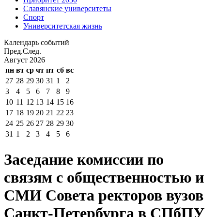
Славянские университеты
Спорт
Университетская жизнь
Календарь событий
Пред.
След.
Август
2026
пн
вт
ср
чт
пт
сб
вс
27
28
29
30
31
1
2
3
4
5
6
7
8
9
10
11
12
13
14
15
16
17
18
19
20
21
22
23
24
25
26
27
28
29
30
31
1
2
3
4
5
6
Заседание комиссии по
связям с общественностью и
СМИ Совета ректоров вузов
Санкт-Петербурга в СПбПУ