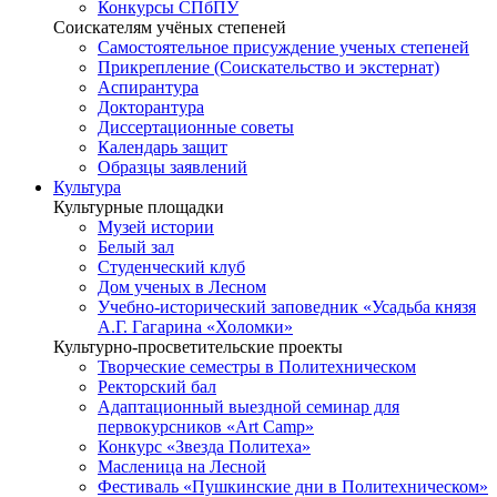
Конкурсы СПбПУ
Соискателям учёных степеней
Самостоятельное присуждение ученых степеней
Прикрепление (Соискательство и экстернат)
Аспирантура
Докторантура
Диссертационные советы
Календарь защит
Образцы заявлений
Культура
Культурные площадки
Музей истории
Белый зал
Студенческий клуб
Дом ученых в Лесном
Учебно-исторический заповедник «Усадьба князя
А.Г. Гагарина «Холомки»
Культурно-просветительские проекты
Творческие семестры в Политехническом
Ректорский бал
Адаптационный выездной семинар для
первокурсников «Art Camp»
Конкурс «Звезда Политеха»
Масленица на Лесной
Фестиваль «Пушкинские дни в Политехническом»