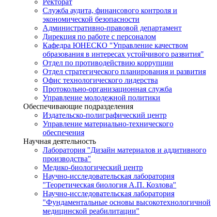
Ректорат
Служба аудита, финансового контроля и
экономической безопасности
Административно-правовой департамент
Дирекция по работе с персоналом
Кафедра ЮНЕСКО "Управление качеством
образования в интересах устойчивого развития"
Отдел по противодействию коррупции
Отдел стратегического планирования и развития
Офис технологического лидерства
Протокольно-организационная служба
Управление молодежной политики
Обеспечивающие подразделения
Издательско-полиграфический центр
Управление материально-технического
обеспечения
Научная деятельность
Лаборатория "Дизайн материалов и аддитивного
производства"
Медико-биологический центр
Научно-исследовательская лаборатория
"Теоретическая биология А.П. Козлова"
Научно-исследовательская лаборатория
"Фундаментальные основы высокотехнологичной
медицинской реабилитации"