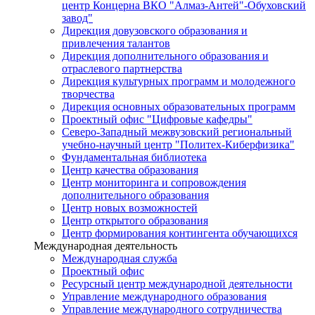
центр Концерна ВКО "Алмаз-Антей"-Обуховский
завод"
Дирекция довузовского образования и
привлечения талантов
Дирекция дополнительного образования и
отраслевого партнерства
Дирекция культурных программ и молодежного
творчества
Дирекция основных образовательных программ
Проектный офис "Цифровые кафедры"
Северо-Западный межвузовский региональный
учебно-научный центр "Политех-Киберфизика"
Фундаментальная библиотека
Центр качества образования
Центр мониторинга и сопровождения
дополнительного образования
Центр новых возможностей
Центр открытого образования
Центр формирования контингента обучающихся
Международная деятельность
Международная служба
Проектный офис
Ресурсный центр международной деятельности
Управление международного образования
Управление международного сотрудничества