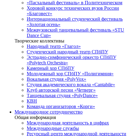
«Пасхальный фестиваль» в Политехническом
Хоровой конкурс технических вузов России
«Благовест»
Интернациональный студенческий фестиваль
«Золотая осень»
Межвузовский танцевальный фестиваль «STU
Dance Cup»
Творческие коллективы
Народный театр «Глагол»
Студенческий народный театр СПбПУ
Эстрадно-симфонический оркестр СПбПУ
«Polytech Orchestra»
Камерный хор СПбПУ
Молодежный хор СПбПУ «Полигимния»
Вокальная студия «PolyVox»
Студия академического вокала «Cantabile»
Клуб авторской песни «Четверг»
Танцевальная студия «PolyDance»
КВН
Команда организаторов «Корги»
Международное сотрудничество
Общая информация
Международная деятельность в цифрах
Международные службы
Ресурсный центр международной деятельности