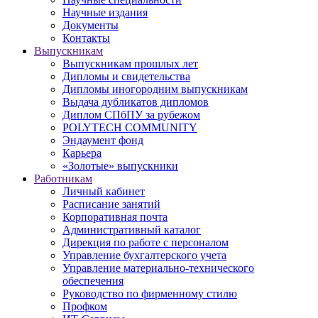
Научные издания
Документы
Контакты
Выпускникам
Выпускникам прошлых лет
Дипломы и свидетельства
Дипломы иногородним выпускникам
Выдача дубликатов дипломов
Диплом СПбПУ за рубежом
POLYTECH COMMUNITY
Эндаумент фонд
Карьера
«Золотые» выпускники
Работникам
Личный кабинет
Расписание занятий
Корпоративная почта
Административный каталог
Дирекция по работе с персоналом
Управление бухгалтерского учета
Управление материально-технического
обеспечения
Руководство по фирменному стилю
Профком