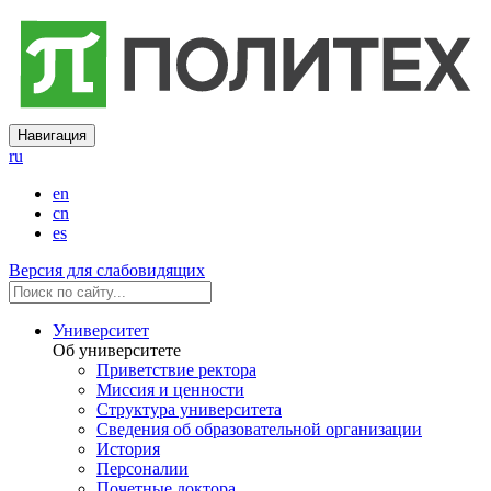
Навигация
ru
en
cn
es
Версия для слабовидящих
Университет
Об университете
Приветствие ректора
Миссия и ценности
Структура университета
Сведения об образовательной организации
История
Персоналии
Почетные доктора