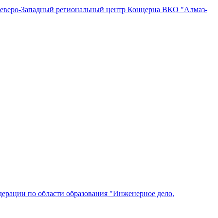
"Северо-Западный региональный центр Концерна ВКО "Алмаз-
ерации по области образования "Инженерное дело,