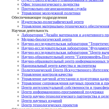
Офис технологического лидерства
Протокольно-организационная служба
Управление молодежной политики
Обеспечивающие подразделения
Издательско-полиграфический центр
Управление материально-технического обеспечения
Научная деятельность
Лаборатория "Дизайн материалов и аддитивного пр
Медико-биологический центр
Научно-исследовательская лаборатория "Теоретичес
Научно-исследовательская лаборатория "Фундамен
Научно-исследовательская лаборатория "Центр вы
Научно-образовательный центр "Газпромнефть-Пол
Научно-образовательный центр информационных те
Национальный центр качества и экспертизы
Политехнический Центр Искусственного Интеллек
Управление контроля качества
Управление научной аттестации и подготовки кад
Управление сопровождения научных проектов и п
Центр интеллектуальной собственности и трансфер
Центр информационно-программной поддержки
Центр научно-технологического партнерства и цел
Центр научных изданий
Центр технологических проектов