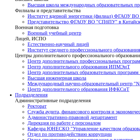
Высшая школа международных образовательных п
Филиалы и представительства
Институт ядерной энергетики (филиал) ФГАОУ ВО
Представительство ФГАОУ ВО "СПбПУ" в Китайско
Военная подготовка
Военный учебный центр
Лицей, ИСПО
Естественно-научный лицей
Институт среднего профессионального образования
Центры дополнительного профессионального образовани
Центр дополнительных профессиональных програм
Центр дополнительного образования ИПМЭиТ
Центр дополнительных образовательных программ
Высшая инженерная школа
Международный научно-образовательный центр "Nat
Центр дополнительного образования ИФКСиТ
Подразделения
Административные подразделения
Ректорат
Служба аудита, финансового контроля и экономиче
Административно-правовой департамент
Дирекция по работе с персоналом
Кафедра ЮНЕСКО "Управление качеством образован
Отдел по противодействию коррупции
Отдел стратегического планирования и развития