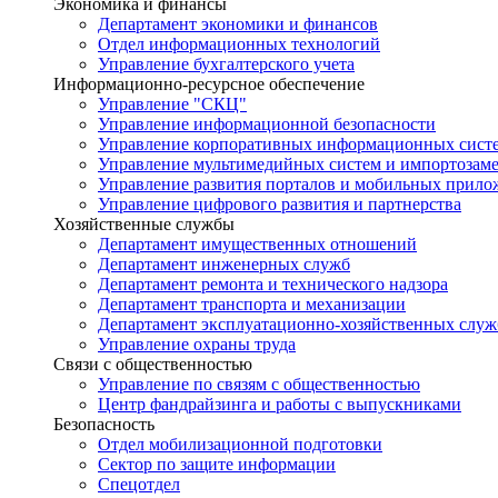
Экономика и финансы
Департамент экономики и финансов
Отдел информационных технологий
Управление бухгалтерского учета
Информационно-ресурсное обеспечение
Управление "СКЦ"
Управление информационной безопасности
Управление корпоративных информационных сист
Управление мультимедийных систем и импортозам
Управление развития порталов и мобильных прил
Управление цифрового развития и партнерства
Хозяйственные службы
Департамент имущественных отношений
Департамент инженерных служб
Департамент ремонта и технического надзора
Департамент транспорта и механизации
Департамент эксплуатационно-хозяйственных служ
Управление охраны труда
Связи с общественностью
Управление по связям с общественностью
Центр фандрайзинга и работы с выпускниками
Безопасность
Отдел мобилизационной подготовки
Сектор по защите информации
Спецотдел