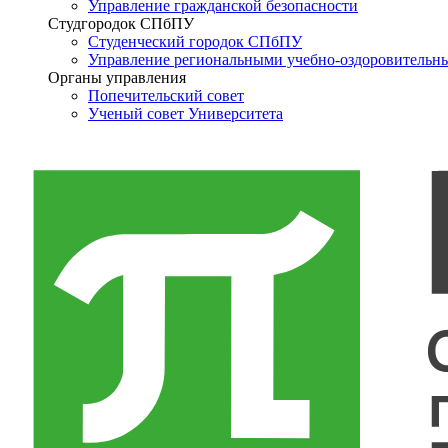
Управление гражданской безопасности
Студгородок СПбПУ
Студенческий городок СПбПУ
Управление региональными учебно-оздоровительн
Органы управления
Попечительский совет
Ученый совет Университета