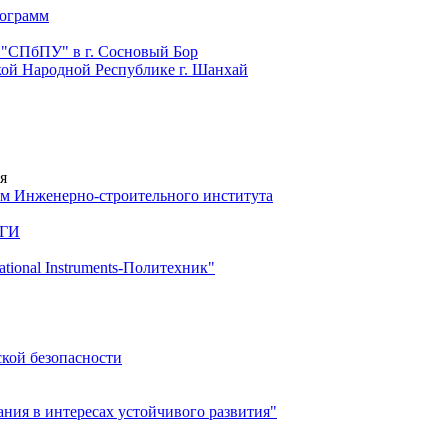
рограмм
 "СПбПУ" в г. Сосновый Бор
й Народной Республике г. Шанхай
я
м Инженерно-строительного института
 ГИ
ional Instruments-Политехник"
ской безопасности
ия в интересах устойчивого развития"