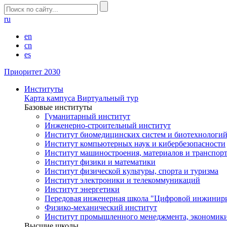
ru
en
cn
es
Приоритет 2030
Институты
Карта кампуса
Виртуальный тур
Базовые институты
Гуманитарный институт
Инженерно-строительный институт
Институт биомедицинских систем и биотехнологи
Институт компьютерных наук и кибербезопасности
Институт машиностроения, материалов и транспор
Институт физики и математики
Институт физической культуры, спорта и туризма
Институт электроники и телекоммуникаций
Институт энергетики
Передовая инженерная школа "Цифровой инжинир
Физико-механический институт
Институт промышленного менеджмента, экономики
Высшие школы