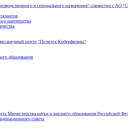
роизводственного и специального назначения" совместно с АО 
 талантов
ого партнерства
рчества
бно-научный центр "Политех-Киберфизика"
ого образования
ета Министерства науки и высшего образования Российской Фед
ординационного совета