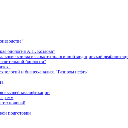
оизводства"
кая биология А.П. Козлова"
тальные основы высокотехнологичной медицинской реабилитац
числительной биологии"
итех"
хнологий и бизнес-анализа "Газпром нефть"
та
ров высшей квалификации
рограмм
а технологий
евой подготовки