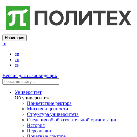
Навигация
ru
en
cn
es
Версия для слабовидящих
Университет
Об университете
Приветствие ректора
Миссия и ценности
Структура университета
Сведения об образовательной организации
История
Персоналии
Почетные доктора