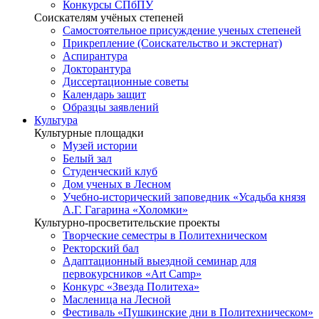
Конкурсы СПбПУ
Соискателям учёных степеней
Самостоятельное присуждение ученых степеней
Прикрепление (Соискательство и экстернат)
Аспирантура
Докторантура
Диссертационные советы
Календарь защит
Образцы заявлений
Культура
Культурные площадки
Музей истории
Белый зал
Студенческий клуб
Дом ученых в Лесном
Учебно-исторический заповедник «Усадьба князя
А.Г. Гагарина «Холомки»
Культурно-просветительские проекты
Творческие семестры в Политехническом
Ректорский бал
Адаптационный выездной семинар для
первокурсников «Art Camp»
Конкурс «Звезда Политеха»
Масленица на Лесной
Фестиваль «Пушкинские дни в Политехническом»