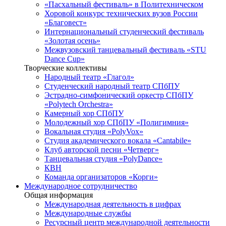
«Пасхальный фестиваль» в Политехническом
Хоровой конкурс технических вузов России
«Благовест»
Интернациональный студенческий фестиваль
«Золотая осень»
Межвузовский танцевальный фестиваль «STU
Dance Cup»
Творческие коллективы
Народный театр «Глагол»
Студенческий народный театр СПбПУ
Эстрадно-симфонический оркестр СПбПУ
«Polytech Orchestra»
Камерный хор СПбПУ
Молодежный хор СПбПУ «Полигимния»
Вокальная студия «PolyVox»
Студия академического вокала «Cantabile»
Клуб авторской песни «Четверг»
Танцевальная студия «PolyDance»
КВН
Команда организаторов «Корги»
Международное сотрудничество
Общая информация
Международная деятельность в цифрах
Международные службы
Ресурсный центр международной деятельности