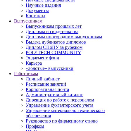
Научные издания
Документы
Контакты
Выпускникам
Выпускникам прошлых лет
Дипломы и свидетельства
Дипломы иногородним выпускникам
Выдача дубликатов дипломов
Диплом СПбПУ за рубежом
POLYTECH COMMUNITY
Эндаумент фонд
Карьера
«Золотые» выпускники
Работникам
Личный кабинет
Расписание занятий
Корпоративная почта
Административный каталог
Дирекция по работе с персоналом
Управление бухгалтерского учета
Управление материально-технического
обеспечения
Руководство по фирменному стилю
Профком