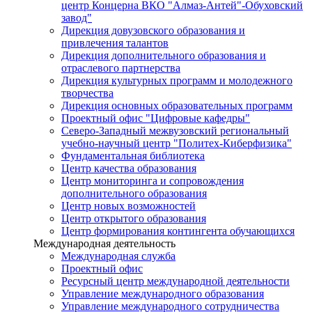
центр Концерна ВКО "Алмаз-Антей"-Обуховский
завод"
Дирекция довузовского образования и
привлечения талантов
Дирекция дополнительного образования и
отраслевого партнерства
Дирекция культурных программ и молодежного
творчества
Дирекция основных образовательных программ
Проектный офис "Цифровые кафедры"
Северо-Западный межвузовский региональный
учебно-научный центр "Политех-Киберфизика"
Фундаментальная библиотека
Центр качества образования
Центр мониторинга и сопровождения
дополнительного образования
Центр новых возможностей
Центр открытого образования
Центр формирования контингента обучающихся
Международная деятельность
Международная служба
Проектный офис
Ресурсный центр международной деятельности
Управление международного образования
Управление международного сотрудничества