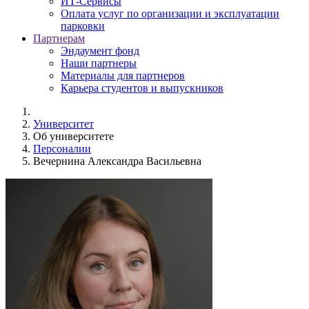
ИТ-Сервисы
Оплата услуг по организации и эксплуатации
парковки
Партнерам
Эндаумент фонд
Наши партнеры
Материалы для партнеров
Карьера студентов и выпускников
Университет
Об университете
Персоналии
Вечернина Александра Васильевна