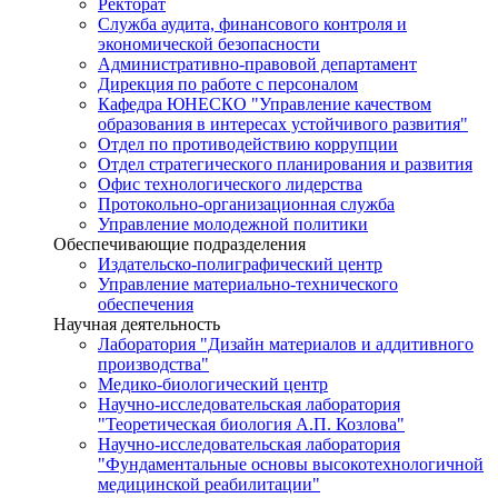
Ректорат
Служба аудита, финансового контроля и
экономической безопасности
Административно-правовой департамент
Дирекция по работе с персоналом
Кафедра ЮНЕСКО "Управление качеством
образования в интересах устойчивого развития"
Отдел по противодействию коррупции
Отдел стратегического планирования и развития
Офис технологического лидерства
Протокольно-организационная служба
Управление молодежной политики
Обеспечивающие подразделения
Издательско-полиграфический центр
Управление материально-технического
обеспечения
Научная деятельность
Лаборатория "Дизайн материалов и аддитивного
производства"
Медико-биологический центр
Научно-исследовательская лаборатория
"Теоретическая биология А.П. Козлова"
Научно-исследовательская лаборатория
"Фундаментальные основы высокотехнологичной
медицинской реабилитации"