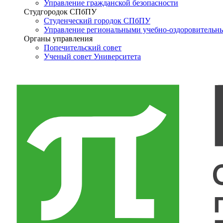
Управление гражданской безопасности
Студгородок СПбПУ
Студенческий городок СПбПУ
Управление региональными учебно-оздоровительн
Органы управления
Попечительский совет
Ученый совет Университета