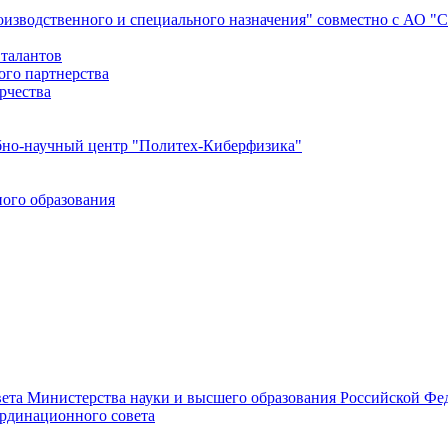
роизводственного и специального назначения" совместно с АО 
 талантов
ого партнерства
рчества
бно-научный центр "Политех-Киберфизика"
ого образования
ета Министерства науки и высшего образования Российской Фед
ординационного совета