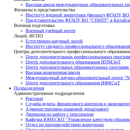
Высшая школа международных образовательных п
Филиалы и представительства
Институт ядерной энергетики (филиал) ФГАОУ ВО
Представительство ФГАОУ ВО "СПбПУ" в Китайско
Военная подготовка
Военный учебный центр
Лицей, ИСПО
Естественно-научный лицей
Институт среднего профессионального образования
Центры дополнительного профессионального образовани
Центр дополнительных профессиональных програм
Центр дополнительного образования ИПМЭиТ
Центр дополнительных образовательных программ
Высшая инженерная школа
Международный научно-образовательный центр "Nat
Центр дополнительного образования ИФКСиТ
Подразделения
Административные подразделения
Ректорат
Служба аудита, финансового контроля и экономиче
Административно-правовой департамент
Дирекция по работе с персоналом
Кафедра ЮНЕСКО "Управление качеством образован
Отдел по противодействию коррупции
Отдел стратегического планирования и развития