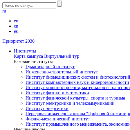
ru
en
cn
es
Приоритет 2030
Институты
Карта кампуса
Виртуальный тур
Базовые институты
Гуманитарный институт
Инженерно-строительный институт
Институт биомедицинских систем и биотехнологи
Институт компьютерных наук и кибербезопасности
Институт машиностроения, материалов и транспор
Институт физики и математики
Институт физической культуры, спорта и туризма
Институт электроники и телекоммуникаций
Институт энергетики
Передовая инженерная школа "Цифровой инжинир
Физико-механический институт
Институт промышленного менеджмента, экономики
Высшие школы