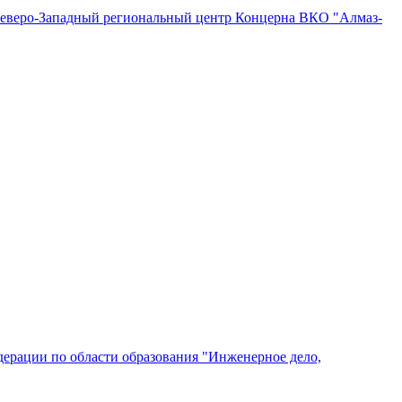
"Северо-Западный региональный центр Концерна ВКО "Алмаз-
ерации по области образования "Инженерное дело,