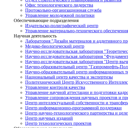
Офис технологического лидерства
Протокольно-организационная служба
Управление молодежной политики
Обеспечивающие подразделения
Издательско-полиграфический центр
Управление материально-технического обеспечения
Научная деятельность
Лаборатория "Дизайн материалов и аддитивного пр
Медико-биологический центр
Научно-исследовательская лаборатория "Теоретичес
Научно-исследовательская лаборатория "Фундамен
Научно-исследовательская лаборатория "Центр вы
Научно-образовательный центр "Газпромнефть-Пол
Научно-образовательный центр информационных те
Национальный центр качества и экспертизы
Политехнический Центр Искусственного Интеллек
Управление контроля качества
Управление научной аттестации и подготовки кад
Управление сопровождения научных проектов и п
Центр интеллектуальной собственности и трансфер
Центр информационно-программной поддержки
Центр научно-технологического партнерства и цел
Центр научных изданий
Центр технологических проектов