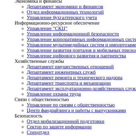
Экономика и финансы
Департамент экономики и финансов
Отдел информационных технологий
Управление бухгалтерского учета
Информационно-ресурсное обеспечение
Управление "СКЦ"
Управление информационной безопасности
Управление корпоративных информационных сист
Управление мультимедийных систем и импортозам
Управление развития порталов и мобильных прил
Управление цифрового развития и партнерства
Хозяйственные службы
Департамент имущественных отношений
Департамент инженерных служб
Департамент ремонта и технического надзора
Департамент транспорта и механизации
Департамент эксплуатационно-хозяйственных служ
Управление охраны труда
Связи с общественностью
Управление по связям с общественностью
Центр фандрайзинга и работы с выпускниками
Безопасность
Отдел мобилизационной подготовки
Сектор по защите информации
Спецотдел