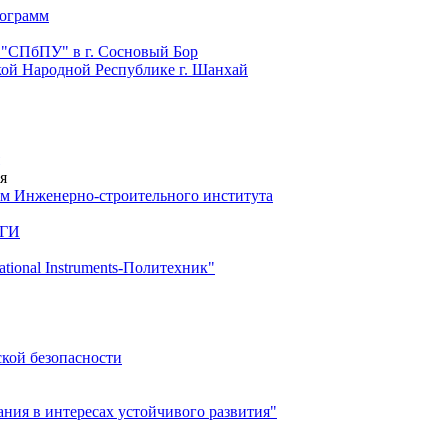
рограмм
 "СПбПУ" в г. Сосновый Бор
й Народной Республике г. Шанхай
я
м Инженерно-строительного института
 ГИ
ional Instruments-Политехник"
ской безопасности
ия в интересах устойчивого развития"