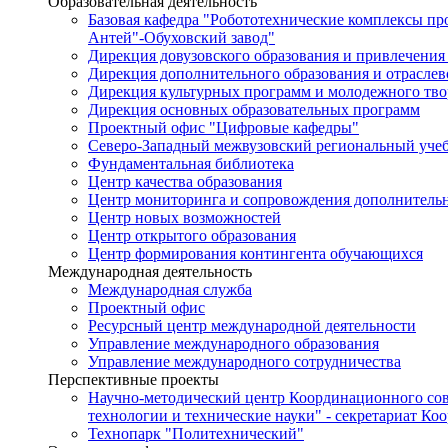
Образовательная деятельность
Базовая кафедра "Робототехнические комплексы п
Антей"-Обуховский завод"
Дирекция довузовского образования и привлечения
Дирекция дополнительного образования и отраслев
Дирекция культурных программ и молодежного тво
Дирекция основных образовательных программ
Проектный офис "Цифровые кафедры"
Северо-Западный межвузовский региональный уче
Фундаментальная библиотека
Центр качества образования
Центр мониторинга и сопровождения дополнительн
Центр новых возможностей
Центр открытого образования
Центр формирования контингента обучающихся
Международная деятельность
Международная служба
Проектный офис
Ресурсный центр международной деятельности
Управление международного образования
Управление международного сотрудничества
Перспективные проекты
Научно-методический центр Координационного сов
технологии и технические науки" - секретариат Ко
Технопарк "Политехнический"