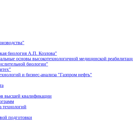
оизводства"
кая биология А.П. Козлова"
тальные основы высокотехнологичной медицинской реабилитац
числительной биологии"
итех"
хнологий и бизнес-анализа "Газпром нефть"
та
ров высшей квалификации
рограмм
а технологий
евой подготовки