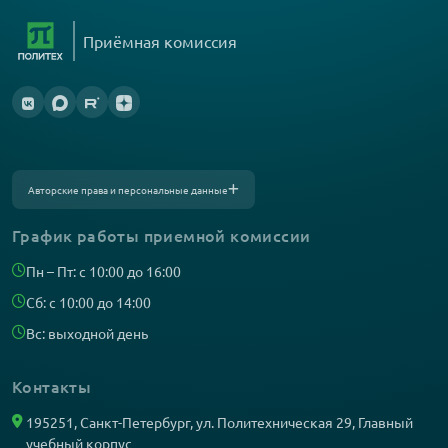
Приёмная комиссия
Авторские права и персональные данные
Фотографии размещены с согласия
изображённых лиц в соответствии
с требованиями законодательства
График работы приемной комиссии
о персональных данных. Согласно ст. 152.1
ГК РФ «Охрана изображения гражданина»,
все фотоматериалы являются объектами
Пн – Пт: с 10:00 до 16:00
авторского права. Их копирование
и дальнейшее использование без
Сб: с 10:00 до 14:00
письменного согласия правообладателя
запрещено.
Вс: выходной день
Контакты
195251, Санкт-Петербург, ул. Политехническая 29, Главный
учебный корпус