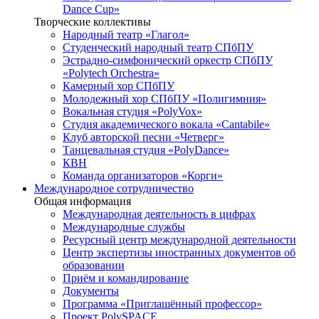
Dance Cup»
Творческие коллективы
Народный театр «Глагол»
Студенческий народный театр СПбПУ
Эстрадно-симфонический оркестр СПбПУ
«Polytech Orchestra»
Камерный хор СПбПУ
Молодежный хор СПбПУ «Полигимния»
Вокальная студия «PolyVox»
Студия академического вокала «Cantabile»
Клуб авторской песни «Четверг»
Танцевальная студия «PolyDance»
КВН
Команда организаторов «Корги»
Международное сотрудничество
Общая информация
Международная деятельность в цифрах
Международные службы
Ресурсный центр международной деятельности
Центр экспертизы иностранных документов об
образовании
Приём и командирование
Документы
Программа «Приглашённый профессор»
Проект PolySPACE