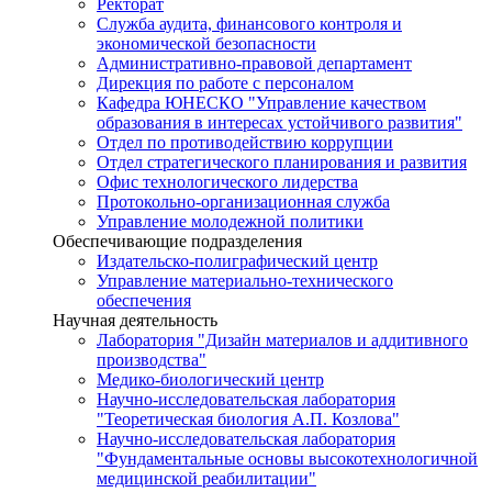
Ректорат
Служба аудита, финансового контроля и
экономической безопасности
Административно-правовой департамент
Дирекция по работе с персоналом
Кафедра ЮНЕСКО "Управление качеством
образования в интересах устойчивого развития"
Отдел по противодействию коррупции
Отдел стратегического планирования и развития
Офис технологического лидерства
Протокольно-организационная служба
Управление молодежной политики
Обеспечивающие подразделения
Издательско-полиграфический центр
Управление материально-технического
обеспечения
Научная деятельность
Лаборатория "Дизайн материалов и аддитивного
производства"
Медико-биологический центр
Научно-исследовательская лаборатория
"Теоретическая биология А.П. Козлова"
Научно-исследовательская лаборатория
"Фундаментальные основы высокотехнологичной
медицинской реабилитации"