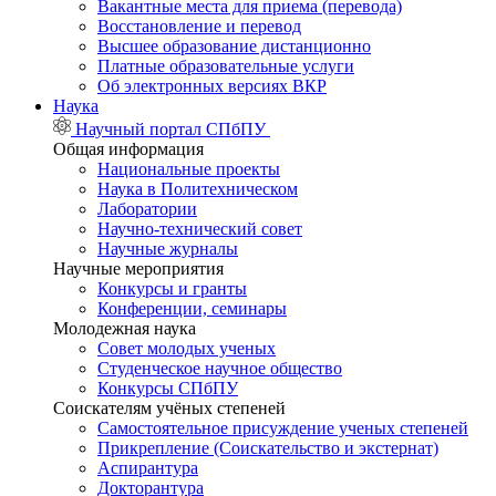
Вакантные места для приема (перевода)
Восстановление и перевод
Высшее образование дистанционно
Платные образовательные услуги
Об электронных версиях ВКР
Наука
Научный портал СПбПУ
Общая информация
Национальные проекты
Наука в Политехническом
Лаборатории
Научно-технический совет
Научные журналы
Научные мероприятия
Конкурсы и гранты
Конференции, семинары
Молодежная наука
Совет молодых ученых
Студенческое научное общество
Конкурсы СПбПУ
Соискателям учёных степеней
Самостоятельное присуждение ученых степеней
Прикрепление (Соискательство и экстернат)
Аспирантура
Докторантура