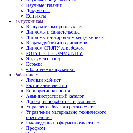
Научные издания
Документы
Контакты
Выпускникам
Выпускникам прошлых лет
Дипломы и свидетельства
Дипломы иногородним выпускникам
Выдача дубликатов дипломов
Диплом СПбПУ за рубежом
POLYTECH COMMUNITY
Эндаумент фонд
Карьера
«Золотые» выпускники
Работникам
Личный кабинет
Расписание занятий
Корпоративная почта
Административный каталог
Дирекция по работе с персоналом
Управление бухгалтерского учета
Управление материально-технического
обеспечения
Руководство по фирменному стилю
Профком