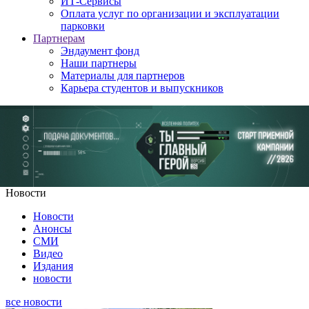
ИТ-Сервисы
Оплата услуг по организации и эксплуатации
парковки
Партнерам
Эндаумент фонд
Наши партнеры
Материалы для партнеров
Карьера студентов и выпускников
Новости
Новости
Анонсы
СМИ
Видео
Издания
новости
все
новости