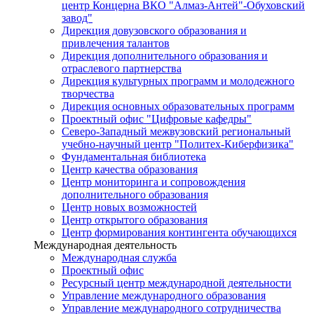
центр Концерна ВКО "Алмаз-Антей"-Обуховский
завод"
Дирекция довузовского образования и
привлечения талантов
Дирекция дополнительного образования и
отраслевого партнерства
Дирекция культурных программ и молодежного
творчества
Дирекция основных образовательных программ
Проектный офис "Цифровые кафедры"
Северо-Западный межвузовский региональный
учебно-научный центр "Политех-Киберфизика"
Фундаментальная библиотека
Центр качества образования
Центр мониторинга и сопровождения
дополнительного образования
Центр новых возможностей
Центр открытого образования
Центр формирования контингента обучающихся
Международная деятельность
Международная служба
Проектный офис
Ресурсный центр международной деятельности
Управление международного образования
Управление международного сотрудничества