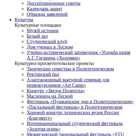
Диссертационные советы
Календарь защит
Образцы заявлений
Культура
Культурные площадки
Музей истории
Белый зал
Студенческий клуб
Дом ученых в Лесном
Учебно-исторический заповедник «Усадьба князя
А.Г. Гагарина «Холомки»
Культурно-просветительские проекты
Творческие семестры в Политехническом
Ректорский бал
Адаптационный выездной семинар для
первокурсников «Art Camp»
Конкурс «Звезда Политеха»
Масленица на Лесной
Фестиваль «Пушкинские дни в Политехническом»
«Пасхальный фестиваль» в Политехническом
Хоровой конкурс технических вузов России
«Благовест»
Интернациональный студенческий фестиваль
«Золотая осень»
Межвузовский танцевальный фестиваль «STU