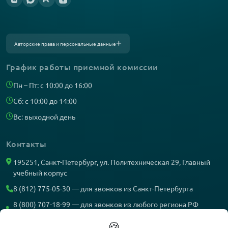
Авторские права и персональные данные
Фотографии размещены с согласия
изображённых лиц в соответствии
с требованиями законодательства
График работы приемной комиссии
о персональных данных. Согласно ст. 152.1
ГК РФ «Охрана изображения гражданина»,
все фотоматериалы являются объектами
Пн – Пт: с 10:00 до 16:00
авторского права. Их копирование
и дальнейшее использование без
Сб: с 10:00 до 14:00
письменного согласия правообладателя
запрещено.
Вс: выходной день
Контакты
195251, Санкт-Петербург, ул. Политехническая 29, Главный
учебный корпус
8 (812) 775-05-30 — для звонков из Санкт-Петербурга
8 (800) 707-18-99 — для звонков из любого региона РФ
(звонок бесплатный)
🍪