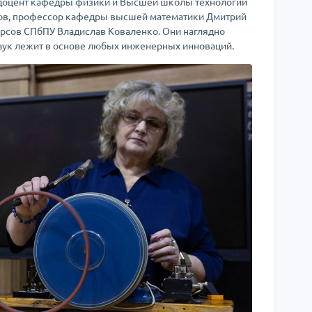
 доцент кафедры физики и Высшей школы технологий
ов, профессор кафедры высшей математики Дмитрий
урсов СПбПУ Владислав Коваленко. Они наглядно
наук лежит в основе любых инженерных инноваций.