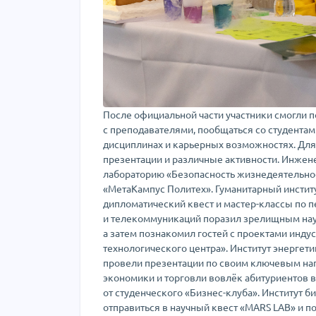
После официальной части участники смогли п
с преподавателями, пообщаться со студентам
дисциплинах и карьерных возможностях. Для
презентации и различные активности. Инжен
лабораторию «Безопасность жизнедеятельнос
«МетаКампус Политех». Гуманитарный институ
дипломатический квест и мастер-классы по п
и телекоммуникаций поразил зрелищным нау
а затем познакомил гостей с проектами инду
технологического центра». Институт энергет
провели презентации по своим ключевым на
экономики и торговли вовлёк абитуриентов 
от студенческого «Бизнес-клуба». Институт 
отправиться в научный квест «MARS LAB» и п