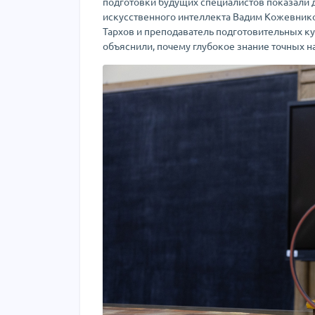
подготовки будущих специалистов показали
искусственного интеллекта Вадим Кожевник
Тархов и преподаватель подготовительных к
объяснили, почему глубокое знание точных 