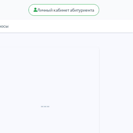
Личный кабинет абитуриента
росы