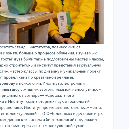
осетить стенды институтов, познакомиться
и и узнать больше о процессе обучения, изучаемых
 гостей вуза были также подготовлены мастер-классы,
ерно-строительный институт представил виртуальную
ти», мастер-классы по дизайну и уникальный проект
т провел квиз по креативной рекламе,
ереводу и психологии. Институт электроники
чным шоу с жидким азотом, плазмой, наноспутником,
стриального партнёра — «Специального
ики и Институт компьютерных наук и технологий
правлениям. Институт промышленного менеджмента,
в интеллектуальный «LEGO-Челлендж» и деловые игры
биомедицинских систем и биотехнологий предложил
осетить мастер-класс по молекулярной кухне