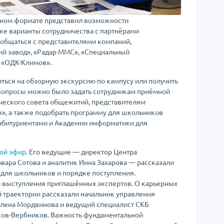
вном формате представил возможности
кже варианты сотрудничества с партнёрами
пообщаться с представителями компаний,
ий завод», «Радар ММС», «Специальный
, «ОДК-Климов».
иться на обзорную экскурсию по кампусу или получить
 вопросы можно было задать сотрудникам приёмной
ческого совета общежитий, представителям
», а также подобрать программу для школьников
с абитуриентами и Академии информатики для
ой эфир
. Его ведущие — директор Центра
ара Сотова и аналитик Инна Захарова — рассказали
 для школьников и порядке поступления.
и выступления приглашённых экспертов. О карьерных
 траектории рассказали начальник управления
лена Мордвинова и ведущий специалист СКБ
ов-Вербников. Важность фундаментальной