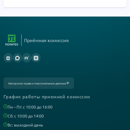
Приёмная комиссия
Авторские права и персональные данные
Фотографии размещены с согласия
изображённых лиц в соответствии
с требованиями законодательства
График работы приемной комиссии
о персональных данных. Согласно ст. 152.1
ГК РФ «Охрана изображения гражданина»,
все фотоматериалы являются объектами
Пн – Пт: с 10:00 до 16:00
авторского права. Их копирование
и дальнейшее использование без
Сб: с 10:00 до 14:00
письменного согласия правообладателя
запрещено.
Вс: выходной день