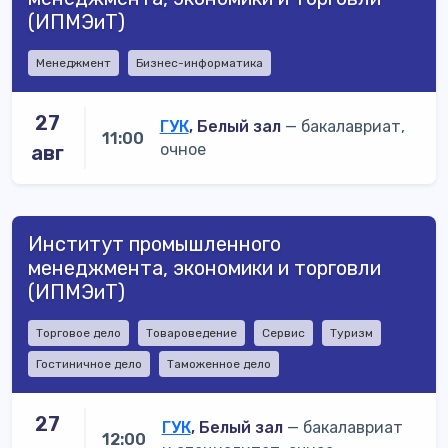
(ИПМЭиТ)
Менеджмент
Бизнес-информатика
27
ГУК
, Белый зал
— бакалавриат,
11:00
очное
авг
Институт промышленного
менеджмента, экономики и торговли
(ИПМЭиТ)
Торговое дело
Товароведение
Сервис
Туризм
Гостиничное дело
Таможенное дело
27
ГУК
, Белый зал
— бакалавриат
12:00