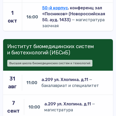
50-й корпус
, конференц зал
1
«Посников» (Новороссийская
16:00
50, ауд. 1433)
— магистратура
окт
заочная
Институт биомедицинских систем
и биотехнологий (ИБСиБ)
Высшая школа биомедицинских систем и технологий
31
а.209 ул. Хлопина, д.11
—
11:00
бакалавриат и специалитет
авг
7
а.209 ул. Хлопина, д.11
—
10:00
магистратура
сент