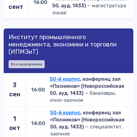
16:00
50, ауд. 1433)
— магистратура
сент
очная
Институт промышленного
менеджмента, экономики и торговли
(ИПМЭиТ)
Все направления
50-й корпус
, конференц зал
3
«Посников» (Новороссийская
16:00
50, ауд. 1433)
— бакалавры,
сен
очно-заочное
50-й корпус
, конференц зал
1
«Посников» (Новороссийская
14:00
50, ауд. 1433)
— специалитет,
окт
заочное