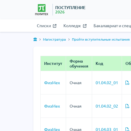
ПОСТУПЛЕНИЕ
2026
Списки
Колледж
Бакалавриат и спе
Магистратура
Пройти вступительные испытания
Форма
Институт
Код
Об
обучения
ФизМех
Очная
01.04.02_01
ФизМех
Очная
01.04.02_02
ФизМех
Очная
01.04.03_01