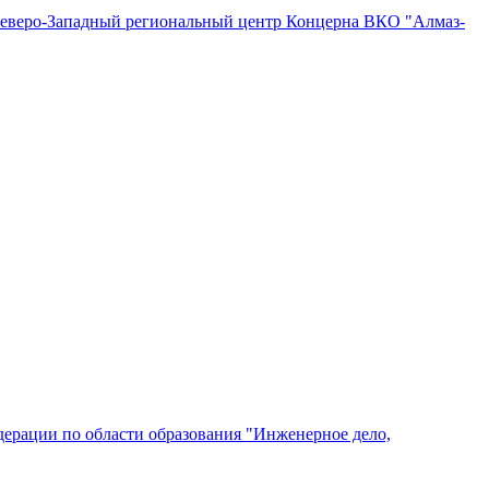
"Северо-Западный региональный центр Концерна ВКО "Алмаз-
ерации по области образования "Инженерное дело,