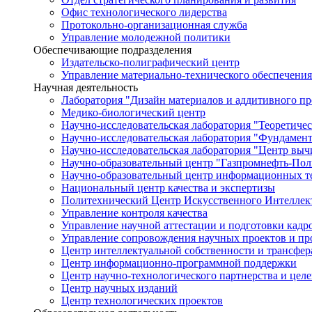
Офис технологического лидерства
Протокольно-организационная служба
Управление молодежной политики
Обеспечивающие подразделения
Издательско-полиграфический центр
Управление материально-технического обеспечения
Научная деятельность
Лаборатория "Дизайн материалов и аддитивного пр
Медико-биологический центр
Научно-исследовательская лаборатория "Теоретичес
Научно-исследовательская лаборатория "Фундамен
Научно-исследовательская лаборатория "Центр вы
Научно-образовательный центр "Газпромнефть-Пол
Научно-образовательный центр информационных те
Национальный центр качества и экспертизы
Политехнический Центр Искусственного Интеллек
Управление контроля качества
Управление научной аттестации и подготовки кад
Управление сопровождения научных проектов и п
Центр интеллектуальной собственности и трансфер
Центр информационно-программной поддержки
Центр научно-технологического партнерства и цел
Центр научных изданий
Центр технологических проектов