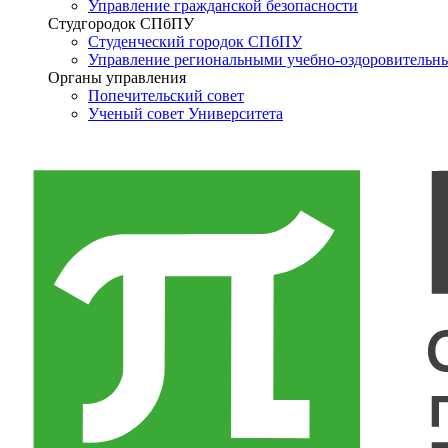
Управление гражданской безопасности
Студгородок СПбПУ
Студенческий городок СПбПУ
Управление региональными учебно-оздоровительн
Органы управления
Попечительский совет
Ученый совет Университета