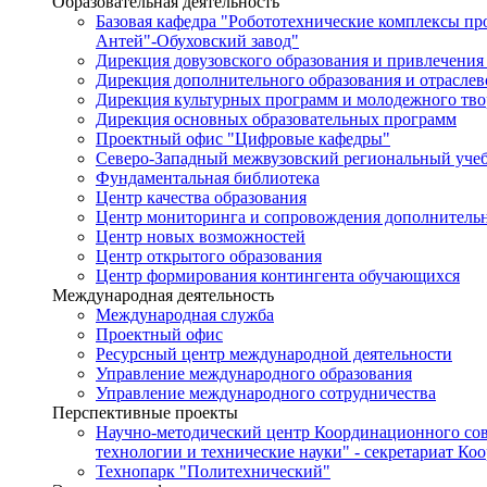
Образовательная деятельность
Базовая кафедра "Робототехнические комплексы п
Антей"-Обуховский завод"
Дирекция довузовского образования и привлечения
Дирекция дополнительного образования и отраслев
Дирекция культурных программ и молодежного тво
Дирекция основных образовательных программ
Проектный офис "Цифровые кафедры"
Северо-Западный межвузовский региональный уче
Фундаментальная библиотека
Центр качества образования
Центр мониторинга и сопровождения дополнительн
Центр новых возможностей
Центр открытого образования
Центр формирования контингента обучающихся
Международная деятельность
Международная служба
Проектный офис
Ресурсный центр международной деятельности
Управление международного образования
Управление международного сотрудничества
Перспективные проекты
Научно-методический центр Координационного сов
технологии и технические науки" - секретариат Ко
Технопарк "Политехнический"