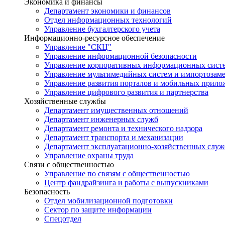
Экономика и финансы
Департамент экономики и финансов
Отдел информационных технологий
Управление бухгалтерского учета
Информационно-ресурсное обеспечение
Управление "СКЦ"
Управление информационной безопасности
Управление корпоративных информационных сист
Управление мультимедийных систем и импортозам
Управление развития порталов и мобильных прил
Управление цифрового развития и партнерства
Хозяйственные службы
Департамент имущественных отношений
Департамент инженерных служб
Департамент ремонта и технического надзора
Департамент транспорта и механизации
Департамент эксплуатационно-хозяйственных служ
Управление охраны труда
Связи с общественностью
Управление по связям с общественностью
Центр фандрайзинга и работы с выпускниками
Безопасность
Отдел мобилизационной подготовки
Сектор по защите информации
Спецотдел