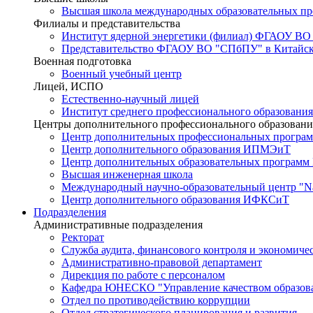
Высшая школа международных образовательных п
Филиалы и представительства
Институт ядерной энергетики (филиал) ФГАОУ ВО
Представительство ФГАОУ ВО "СПбПУ" в Китайско
Военная подготовка
Военный учебный центр
Лицей, ИСПО
Естественно-научный лицей
Институт среднего профессионального образования
Центры дополнительного профессионального образовани
Центр дополнительных профессиональных програм
Центр дополнительного образования ИПМЭиТ
Центр дополнительных образовательных программ
Высшая инженерная школа
Международный научно-образовательный центр "Nat
Центр дополнительного образования ИФКСиТ
Подразделения
Административные подразделения
Ректорат
Служба аудита, финансового контроля и экономиче
Административно-правовой департамент
Дирекция по работе с персоналом
Кафедра ЮНЕСКО "Управление качеством образован
Отдел по противодействию коррупции
Отдел стратегического планирования и развития