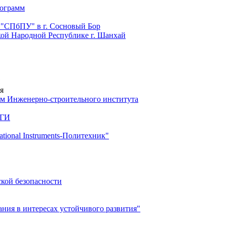
рограмм
 "СПбПУ" в г. Сосновый Бор
й Народной Республике г. Шанхай
я
м Инженерно-строительного института
 ГИ
ional Instruments-Политехник"
ской безопасности
ия в интересах устойчивого развития"