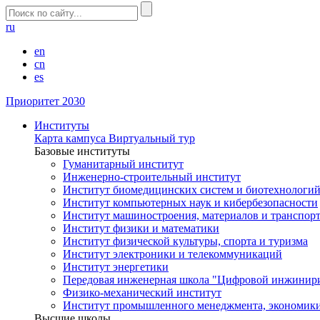
ru
en
cn
es
Приоритет 2030
Институты
Карта кампуса
Виртуальный тур
Базовые институты
Гуманитарный институт
Инженерно-строительный институт
Институт биомедицинских систем и биотехнологи
Институт компьютерных наук и кибербезопасности
Институт машиностроения, материалов и транспор
Институт физики и математики
Институт физической культуры, спорта и туризма
Институт электроники и телекоммуникаций
Институт энергетики
Передовая инженерная школа "Цифровой инжинир
Физико-механический институт
Институт промышленного менеджмента, экономики
Высшие школы