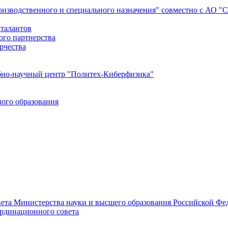
роизводственного и специального назначения" совместно с АО 
 талантов
ого партнерства
рчества
бно-научный центр "Политех-Киберфизика"
ого образования
ета Министерства науки и высшего образования Российской Фед
ординационного совета