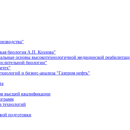
оизводства"
кая биология А.П. Козлова"
тальные основы высокотехнологичной медицинской реабилитац
числительной биологии"
итех"
хнологий и бизнес-анализа "Газпром нефть"
та
ров высшей квалификации
рограмм
а технологий
евой подготовки