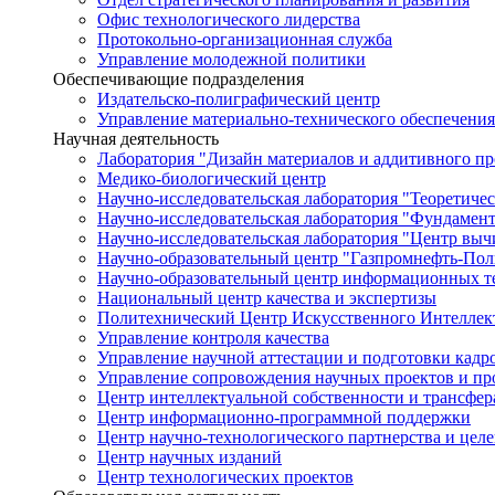
Офис технологического лидерства
Протокольно-организационная служба
Управление молодежной политики
Обеспечивающие подразделения
Издательско-полиграфический центр
Управление материально-технического обеспечения
Научная деятельность
Лаборатория "Дизайн материалов и аддитивного пр
Медико-биологический центр
Научно-исследовательская лаборатория "Теоретичес
Научно-исследовательская лаборатория "Фундамен
Научно-исследовательская лаборатория "Центр вы
Научно-образовательный центр "Газпромнефть-Пол
Научно-образовательный центр информационных те
Национальный центр качества и экспертизы
Политехнический Центр Искусственного Интеллек
Управление контроля качества
Управление научной аттестации и подготовки кад
Управление сопровождения научных проектов и п
Центр интеллектуальной собственности и трансфер
Центр информационно-программной поддержки
Центр научно-технологического партнерства и цел
Центр научных изданий
Центр технологических проектов