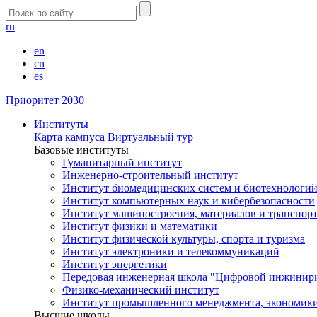
ru
en
cn
es
Приоритет 2030
Институты
Карта кампуса
Виртуальный тур
Базовые институты
Гуманитарный институт
Инженерно-строительный институт
Институт биомедицинских систем и биотехнологи
Институт компьютерных наук и кибербезопасности
Институт машиностроения, материалов и транспор
Институт физики и математики
Институт физической культуры, спорта и туризма
Институт электроники и телекоммуникаций
Институт энергетики
Передовая инженерная школа "Цифровой инжинир
Физико-механический институт
Институт промышленного менеджмента, экономики
Высшие школы