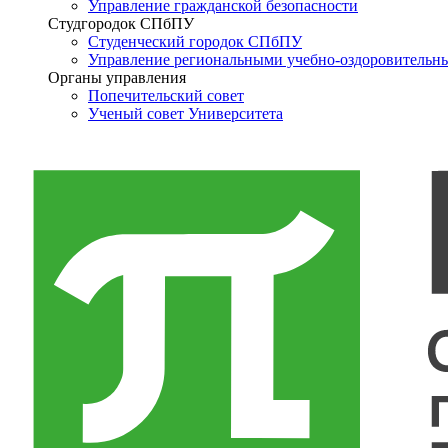
Управление гражданской безопасности
Студгородок СПбПУ
Студенческий городок СПбПУ
Управление региональными учебно-оздоровительн
Органы управления
Попечительский совет
Ученый совет Университета