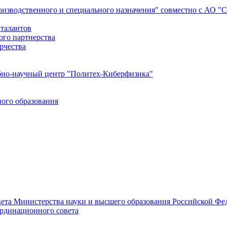
роизводственного и специального назначения" совместно с АО 
 талантов
ого партнерства
рчества
бно-научный центр "Политех-Киберфизика"
ого образования
ета Министерства науки и высшего образования Российской Фед
ординационного совета