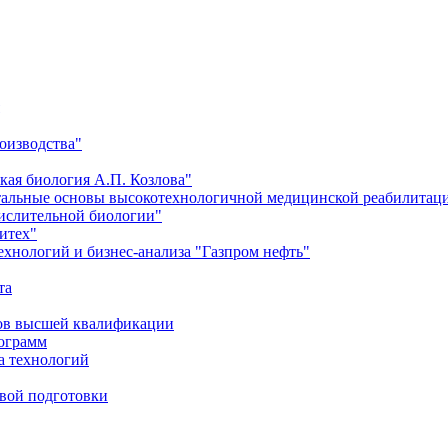
оизводства"
кая биология А.П. Козлова"
тальные основы высокотехнологичной медицинской реабилитац
числительной биологии"
итех"
хнологий и бизнес-анализа "Газпром нефть"
та
ров высшей квалификации
рограмм
а технологий
евой подготовки