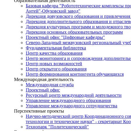
Образовательная деятельность
Базовая кафедра "Робототехнические комплексы п
Антей"-Обуховский завод"
Дирекция довузовского образования и привлечения
Дирекция дополнительного образования и отраслев
Дирекция культурных программ и молодежного тво
Дирекция основных образовательных программ
Проектный офис "Цифровые кафедры"
Северо-Западный межвузовский региональный уче
Фундаментальная библиотека
Центр качества образования
Центр мониторинга и сопровождения дополнительн
Центр новых возможностей
Центр открытого образования
Центр формирования контингента обучающихся
Международная деятельность
Международная служба
Проектный офис
Ресурсный центр международной деятельности
Управление международного образования
Управление международного сотрудничества
Перспективные проекты
Научно-методический центр Координационного сов
технологии и технические науки" - секретариат Ко
Технопарк "Политехнический"