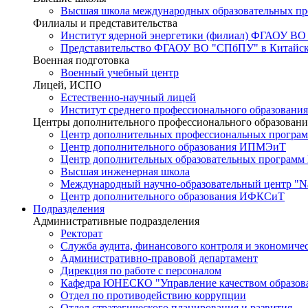
Высшая школа международных образовательных п
Филиалы и представительства
Институт ядерной энергетики (филиал) ФГАОУ ВО
Представительство ФГАОУ ВО "СПбПУ" в Китайско
Военная подготовка
Военный учебный центр
Лицей, ИСПО
Естественно-научный лицей
Институт среднего профессионального образования
Центры дополнительного профессионального образовани
Центр дополнительных профессиональных програм
Центр дополнительного образования ИПМЭиТ
Центр дополнительных образовательных программ
Высшая инженерная школа
Международный научно-образовательный центр "Nat
Центр дополнительного образования ИФКСиТ
Подразделения
Административные подразделения
Ректорат
Служба аудита, финансового контроля и экономиче
Административно-правовой департамент
Дирекция по работе с персоналом
Кафедра ЮНЕСКО "Управление качеством образован
Отдел по противодействию коррупции
Отдел стратегического планирования и развития