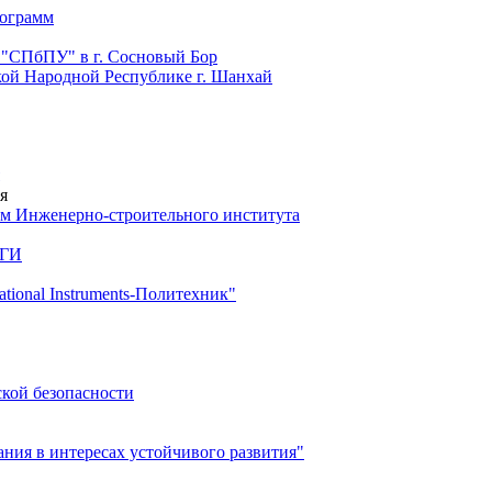
рограмм
 "СПбПУ" в г. Сосновый Бор
й Народной Республике г. Шанхай
я
м Инженерно-строительного института
 ГИ
ional Instruments-Политехник"
ской безопасности
ия в интересах устойчивого развития"