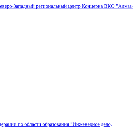
"Северо-Западный региональный центр Концерна ВКО "Алмаз-
ерации по области образования "Инженерное дело,