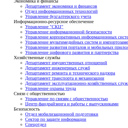
Экономика и финансы
Департамент экономики и финансов
Отдел информационных технологий
Управление бухгалтерского учета
Информационно-ресурсное обеспечение
Управление "СКЦ"
Управление информационной безопасности
Управление корпоративных информационных сист
Управление мультимедийных систем и импортозам
Управление развития порталов и мобильных прил
Управление цифрового развития и партнерства
Хозяйственные службы
Департамент имущественных отношений
Департамент инженерных служб
Департамент ремонта и технического надзора
Департамент транспорта и механизации
Департамент эксплуатационно-хозяйственных служ
Управление охраны труда
Связи с общественностью
Управление по связям с общественностью
Центр фандрайзинга и работы с выпускниками
Безопасность
Отдел мобилизационной подготовки
Сектор по защите информации
Спецотдел