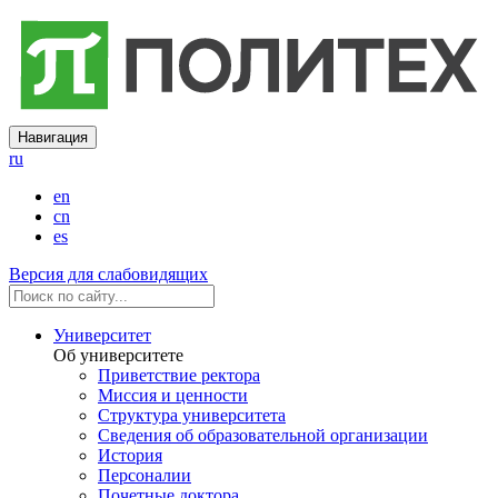
Навигация
ru
en
cn
es
Версия для слабовидящих
Университет
Об университете
Приветствие ректора
Миссия и ценности
Структура университета
Сведения об образовательной организации
История
Персоналии
Почетные доктора