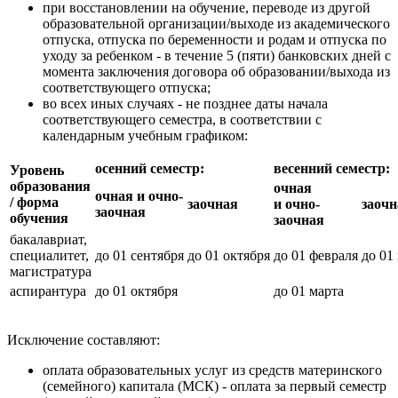
при восстановлении на обучение, переводе из другой
образовательной организации/выходе из академического
отпуска, отпуска по беременности и родам и отпуска по
уходу за ребенком - в течение 5 (пяти) банковских дней с
момента заключения договора об образовании/выхода из
соответствующего отпуска;
во всех иных случаях - не позднее даты начала
соответствующего семестра, в соответствии с
календарным учебным графиком:
осенний семестр:
весенний семестр:
Уровень
образования
очная
очная и очно-
/ форма
заочная
и очно-
заочн
заочная
обучения
заочная
бакалавриат,
специалитет,
до 01 сентября
до 01 октября
до 01 февраля
до 01
магистратура
аспирантура
до 01 октября
до 01 марта
Исключение составляют:
оплата образовательных услуг из средств материнского
(семейного) капитала (МСК) - оплата за первый семестр