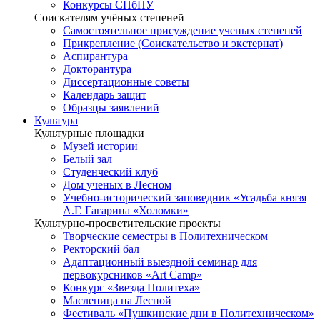
Конкурсы СПбПУ
Соискателям учёных степеней
Самостоятельное присуждение ученых степеней
Прикрепление (Соискательство и экстернат)
Аспирантура
Докторантура
Диссертационные советы
Календарь защит
Образцы заявлений
Культура
Культурные площадки
Музей истории
Белый зал
Студенческий клуб
Дом ученых в Лесном
Учебно-исторический заповедник «Усадьба князя
А.Г. Гагарина «Холомки»
Культурно-просветительские проекты
Творческие семестры в Политехническом
Ректорский бал
Адаптационный выездной семинар для
первокурсников «Art Camp»
Конкурс «Звезда Политеха»
Масленица на Лесной
Фестиваль «Пушкинские дни в Политехническом»