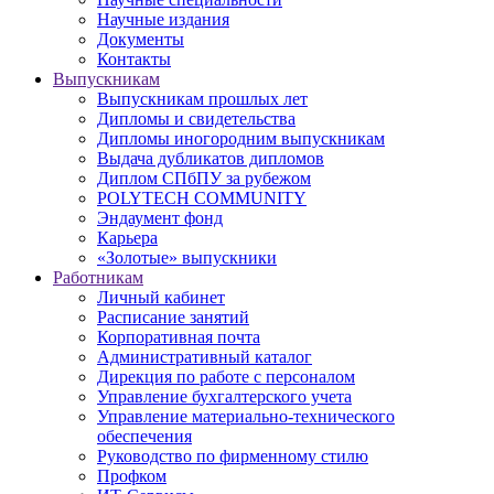
Научные издания
Документы
Контакты
Выпускникам
Выпускникам прошлых лет
Дипломы и свидетельства
Дипломы иногородним выпускникам
Выдача дубликатов дипломов
Диплом СПбПУ за рубежом
POLYTECH COMMUNITY
Эндаумент фонд
Карьера
«Золотые» выпускники
Работникам
Личный кабинет
Расписание занятий
Корпоративная почта
Административный каталог
Дирекция по работе с персоналом
Управление бухгалтерского учета
Управление материально-технического
обеспечения
Руководство по фирменному стилю
Профком