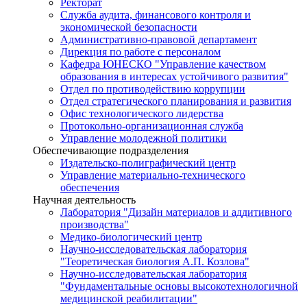
Ректорат
Служба аудита, финансового контроля и
экономической безопасности
Административно-правовой департамент
Дирекция по работе с персоналом
Кафедра ЮНЕСКО "Управление качеством
образования в интересах устойчивого развития"
Отдел по противодействию коррупции
Отдел стратегического планирования и развития
Офис технологического лидерства
Протокольно-организационная служба
Управление молодежной политики
Обеспечивающие подразделения
Издательско-полиграфический центр
Управление материально-технического
обеспечения
Научная деятельность
Лаборатория "Дизайн материалов и аддитивного
производства"
Медико-биологический центр
Научно-исследовательская лаборатория
"Теоретическая биология А.П. Козлова"
Научно-исследовательская лаборатория
"Фундаментальные основы высокотехнологичной
медицинской реабилитации"