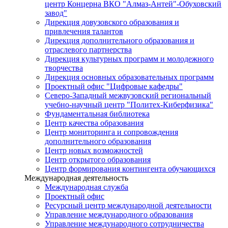
центр Концерна ВКО "Алмаз-Антей"-Обуховский
завод"
Дирекция довузовского образования и
привлечения талантов
Дирекция дополнительного образования и
отраслевого партнерства
Дирекция культурных программ и молодежного
творчества
Дирекция основных образовательных программ
Проектный офис "Цифровые кафедры"
Северо-Западный межвузовский региональный
учебно-научный центр "Политех-Киберфизика"
Фундаментальная библиотека
Центр качества образования
Центр мониторинга и сопровождения
дополнительного образования
Центр новых возможностей
Центр открытого образования
Центр формирования контингента обучающихся
Международная деятельность
Международная служба
Проектный офис
Ресурсный центр международной деятельности
Управление международного образования
Управление международного сотрудничества