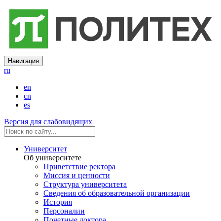
Навигация
ru
en
cn
es
Версия для слабовидящих
Университет
Об университете
Приветствие ректора
Миссия и ценности
Структура университета
Сведения об образовательной организации
История
Персоналии
Почетные доктора