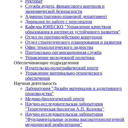
Ректорат
Служба аудита, финансового контроля и
экономической безопасности
Административно-правовой департамент
Дирекция по работе с персоналом
Кафедра ЮНЕСКО "Управление качеством
образования в интересах устойчивого развития"
Отдел по противодействию коррупции
Отдел стратегического планирования и развития
Офис технологического лидерства
Протокольно-организационная служба
Управление молодежной политики
Обеспечивающие подразделения
Издательско-полиграфический центр
Управление материально-технического
обеспечения
Научная деятельность
Лаборатория "Дизайн материалов и аддитивного
производства"
Медико-биологический центр
Научно-исследовательская лаборатория
"Теоретическая биология А.П. Козлова"
Научно-исследовательская лаборатория
"Фундаментальные основы высокотехнологичной
медицинской реабилитации"