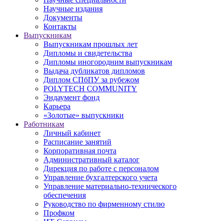
Научные издания
Документы
Контакты
Выпускникам
Выпускникам прошлых лет
Дипломы и свидетельства
Дипломы иногородним выпускникам
Выдача дубликатов дипломов
Диплом СПбПУ за рубежом
POLYTECH COMMUNITY
Эндаумент фонд
Карьера
«Золотые» выпускники
Работникам
Личный кабинет
Расписание занятий
Корпоративная почта
Административный каталог
Дирекция по работе с персоналом
Управление бухгалтерского учета
Управление материально-технического
обеспечения
Руководство по фирменному стилю
Профком