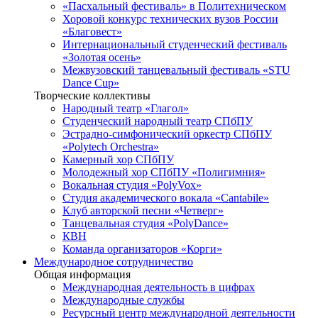
«Пасхальный фестиваль» в Политехническом
Хоровой конкурс технических вузов России
«Благовест»
Интернациональный студенческий фестиваль
«Золотая осень»
Межвузовский танцевальный фестиваль «STU
Dance Cup»
Творческие коллективы
Народный театр «Глагол»
Студенческий народный театр СПбПУ
Эстрадно-симфонический оркестр СПбПУ
«Polytech Orchestra»
Камерный хор СПбПУ
Молодежный хор СПбПУ «Полигимния»
Вокальная студия «PolyVox»
Студия академического вокала «Cantabile»
Клуб авторской песни «Четверг»
Танцевальная студия «PolyDance»
КВН
Команда организаторов «Корги»
Международное сотрудничество
Общая информация
Международная деятельность в цифрах
Международные службы
Ресурсный центр международной деятельности