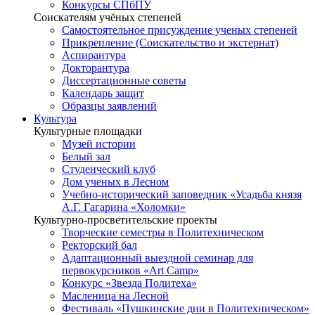
Конкурсы СПбПУ
Соискателям учёных степеней
Самостоятельное присуждение ученых степеней
Прикрепление (Соискательство и экстернат)
Аспирантура
Докторантура
Диссертационные советы
Календарь защит
Образцы заявлений
Культура
Культурные площадки
Музей истории
Белый зал
Студенческий клуб
Дом ученых в Лесном
Учебно-исторический заповедник «Усадьба князя
А.Г. Гагарина «Холомки»
Культурно-просветительские проекты
Творческие семестры в Политехническом
Ректорский бал
Адаптационный выездной семинар для
первокурсников «Art Camp»
Конкурс «Звезда Политеха»
Масленица на Лесной
Фестиваль «Пушкинские дни в Политехническом»