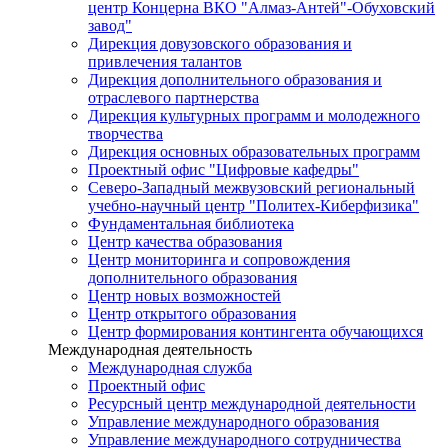
центр Концерна ВКО "Алмаз-Антей"-Обуховский
завод"
Дирекция довузовского образования и
привлечения талантов
Дирекция дополнительного образования и
отраслевого партнерства
Дирекция культурных программ и молодежного
творчества
Дирекция основных образовательных программ
Проектный офис "Цифровые кафедры"
Северо-Западный межвузовский региональный
учебно-научный центр "Политех-Киберфизика"
Фундаментальная библиотека
Центр качества образования
Центр мониторинга и сопровождения
дополнительного образования
Центр новых возможностей
Центр открытого образования
Центр формирования контингента обучающихся
Международная деятельность
Международная служба
Проектный офис
Ресурсный центр международной деятельности
Управление международного образования
Управление международного сотрудничества