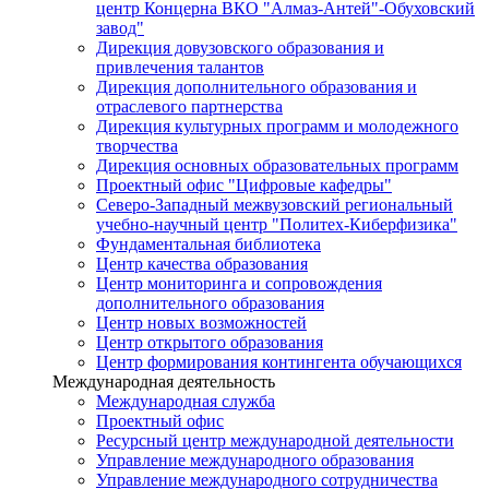
центр Концерна ВКО "Алмаз-Антей"-Обуховский
завод"
Дирекция довузовского образования и
привлечения талантов
Дирекция дополнительного образования и
отраслевого партнерства
Дирекция культурных программ и молодежного
творчества
Дирекция основных образовательных программ
Проектный офис "Цифровые кафедры"
Северо-Западный межвузовский региональный
учебно-научный центр "Политех-Киберфизика"
Фундаментальная библиотека
Центр качества образования
Центр мониторинга и сопровождения
дополнительного образования
Центр новых возможностей
Центр открытого образования
Центр формирования контингента обучающихся
Международная деятельность
Международная служба
Проектный офис
Ресурсный центр международной деятельности
Управление международного образования
Управление международного сотрудничества