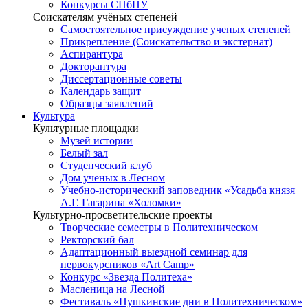
Конкурсы СПбПУ
Соискателям учёных степеней
Самостоятельное присуждение ученых степеней
Прикрепление (Соискательство и экстернат)
Аспирантура
Докторантура
Диссертационные советы
Календарь защит
Образцы заявлений
Культура
Культурные площадки
Музей истории
Белый зал
Студенческий клуб
Дом ученых в Лесном
Учебно-исторический заповедник «Усадьба князя
А.Г. Гагарина «Холомки»
Культурно-просветительские проекты
Творческие семестры в Политехническом
Ректорский бал
Адаптационный выездной семинар для
первокурсников «Art Camp»
Конкурс «Звезда Политеха»
Масленица на Лесной
Фестиваль «Пушкинские дни в Политехническом»