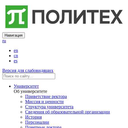
Навигация
ru
en
cn
es
Версия для слабовидящих
Университет
Об университете
Приветствие ректора
Миссия и ценности
Структура университета
Сведения об образовательной организации
История
Персоналии
Почетные доктора