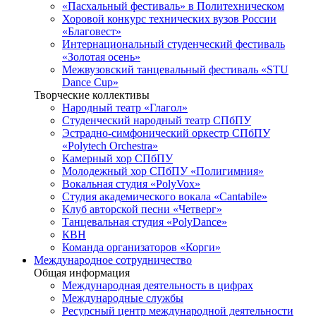
«Пасхальный фестиваль» в Политехническом
Хоровой конкурс технических вузов России
«Благовест»
Интернациональный студенческий фестиваль
«Золотая осень»
Межвузовский танцевальный фестиваль «STU
Dance Cup»
Творческие коллективы
Народный театр «Глагол»
Студенческий народный театр СПбПУ
Эстрадно-симфонический оркестр СПбПУ
«Polytech Orchestra»
Камерный хор СПбПУ
Молодежный хор СПбПУ «Полигимния»
Вокальная студия «PolyVox»
Студия академического вокала «Cantabile»
Клуб авторской песни «Четверг»
Танцевальная студия «PolyDance»
КВН
Команда организаторов «Корги»
Международное сотрудничество
Общая информация
Международная деятельность в цифрах
Международные службы
Ресурсный центр международной деятельности