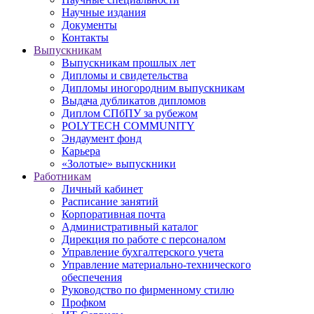
Научные издания
Документы
Контакты
Выпускникам
Выпускникам прошлых лет
Дипломы и свидетельства
Дипломы иногородним выпускникам
Выдача дубликатов дипломов
Диплом СПбПУ за рубежом
POLYTECH COMMUNITY
Эндаумент фонд
Карьера
«Золотые» выпускники
Работникам
Личный кабинет
Расписание занятий
Корпоративная почта
Административный каталог
Дирекция по работе с персоналом
Управление бухгалтерского учета
Управление материально-технического
обеспечения
Руководство по фирменному стилю
Профком