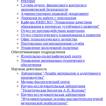
Ректорат
Служба аудита, финансового контроля и
экономической безопасности
Административно-правовой департамент
Дирекция по работе с персоналом
Кафедра ЮНЕСКО "Управление качеством
образования в интересах устойчивого развития"
Отдел по противодействию коррупции
Отдел стратегического планирования и развития
Офис технологического лидерства
Протокольно-организационная служба
Управление молодежной политики
Обеспечивающие подразделения
Издательско-полиграфический центр
Управление материально-технического
обеспечения
Научная деятельность
Лаборатория "Дизайн материалов и аддитивного
производства"
Медико-биологический центр
Научно-исследовательская лаборатория
"Теоретическая биология А.П. Козлова"
Научно-исследовательская лаборатория
"Фундаментальные основы высокотехнологичной
медицинской реабилитации"