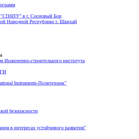
рограмм
 "СПбПУ" в г. Сосновый Бор
й Народной Республике г. Шанхай
я
м Инженерно-строительного института
 ГИ
ional Instruments-Политехник"
ской безопасности
ия в интересах устойчивого развития"