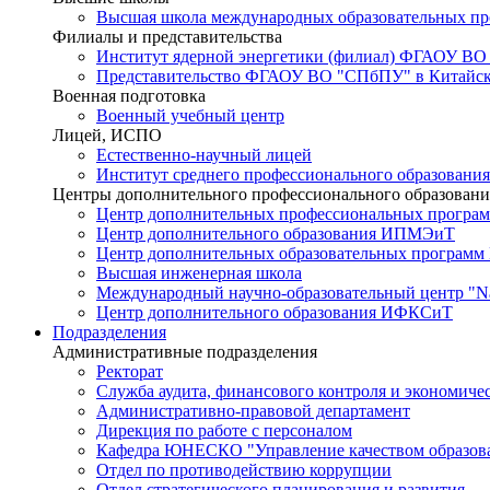
Высшая школа международных образовательных п
Филиалы и представительства
Институт ядерной энергетики (филиал) ФГАОУ ВО
Представительство ФГАОУ ВО "СПбПУ" в Китайско
Военная подготовка
Военный учебный центр
Лицей, ИСПО
Естественно-научный лицей
Институт среднего профессионального образования
Центры дополнительного профессионального образовани
Центр дополнительных профессиональных програм
Центр дополнительного образования ИПМЭиТ
Центр дополнительных образовательных программ
Высшая инженерная школа
Международный научно-образовательный центр "Nat
Центр дополнительного образования ИФКСиТ
Подразделения
Административные подразделения
Ректорат
Служба аудита, финансового контроля и экономиче
Административно-правовой департамент
Дирекция по работе с персоналом
Кафедра ЮНЕСКО "Управление качеством образован
Отдел по противодействию коррупции
Отдел стратегического планирования и развития