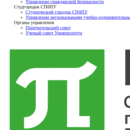
Управление гражданской безопасности
Студгородок СПбПУ
Студенческий городок СПбПУ
Управление региональными учебно-оздоровительн
Органы управления
Попечительский совет
Ученый совет Университета