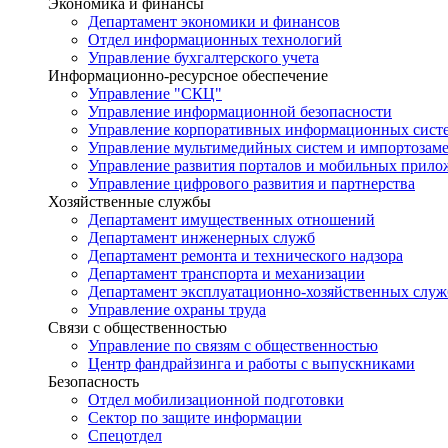
Экономика и финансы
Департамент экономики и финансов
Отдел информационных технологий
Управление бухгалтерского учета
Информационно-ресурсное обеспечение
Управление "СКЦ"
Управление информационной безопасности
Управление корпоративных информационных сист
Управление мультимедийных систем и импортозам
Управление развития порталов и мобильных прил
Управление цифрового развития и партнерства
Хозяйственные службы
Департамент имущественных отношений
Департамент инженерных служб
Департамент ремонта и технического надзора
Департамент транспорта и механизации
Департамент эксплуатационно-хозяйственных служ
Управление охраны труда
Связи с общественностью
Управление по связям с общественностью
Центр фандрайзинга и работы с выпускниками
Безопасность
Отдел мобилизационной подготовки
Сектор по защите информации
Спецотдел