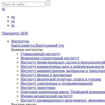
ru
en
cn
es
Приоритет 2030
Институты
Карта кампуса
Виртуальный тур
Базовые институты
Гуманитарный институт
Инженерно-строительный институт
Институт биомедицинских систем и биотехнологи
Институт компьютерных наук и кибербезопасности
Институт машиностроения, материалов и транспор
Институт физики и математики
Институт физической культуры, спорта и туризма
Институт электроники и телекоммуникаций
Институт энергетики
Передовая инженерная школа "Цифровой инжинир
Физико-механический институт
Институт промышленного менеджмента, экономики
Высшие школы