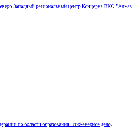
"Северо-Западный региональный центр Концерна ВКО "Алмаз-
ерации по области образования "Инженерное дело,