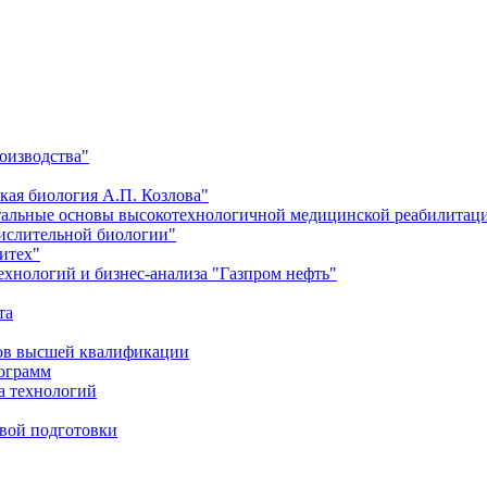
оизводства"
кая биология А.П. Козлова"
тальные основы высокотехнологичной медицинской реабилитац
числительной биологии"
итех"
хнологий и бизнес-анализа "Газпром нефть"
та
ров высшей квалификации
рограмм
а технологий
евой подготовки