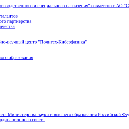
роизводственного и специального назначения" совместно с АО 
 талантов
ого партнерства
рчества
бно-научный центр "Политех-Киберфизика"
ого образования
ета Министерства науки и высшего образования Российской Фед
ординационного совета