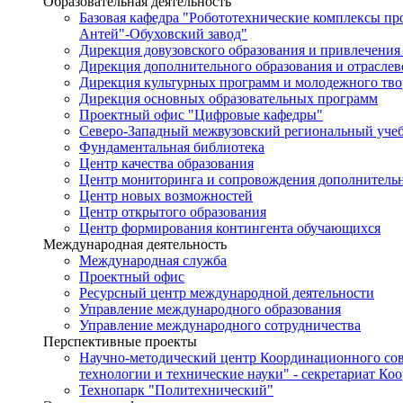
Образовательная деятельность
Базовая кафедра "Робототехнические комплексы п
Антей"-Обуховский завод"
Дирекция довузовского образования и привлечения
Дирекция дополнительного образования и отраслев
Дирекция культурных программ и молодежного тво
Дирекция основных образовательных программ
Проектный офис "Цифровые кафедры"
Северо-Западный межвузовский региональный уче
Фундаментальная библиотека
Центр качества образования
Центр мониторинга и сопровождения дополнительн
Центр новых возможностей
Центр открытого образования
Центр формирования контингента обучающихся
Международная деятельность
Международная служба
Проектный офис
Ресурсный центр международной деятельности
Управление международного образования
Управление международного сотрудничества
Перспективные проекты
Научно-методический центр Координационного сов
технологии и технические науки" - секретариат Ко
Технопарк "Политехнический"