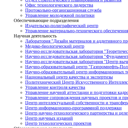
Офис технологического лидерства
Протокольно-организационная служба
Управление молодежной политики
Обеспечивающие подразделения
Издательско-полиграфический центр
Управление материально-технического обеспечения
Научная деятельность
Лаборатория "Дизайн материалов и аддитивного пр
Медико-биологический центр
Научно-исследовательская лаборатория "Теоретичес
Научно-исследовательская лаборатория "Фундамен
Научно-исследовательская лаборатория "Центр вы
Научно-образовательный центр "Газпромнефть-Пол
Научно-образовательный центр информационных те
Национальный центр качества и экспертизы
Политехнический Центр Искусственного Интеллек
Управление контроля качества
Управление научной аттестации и подготовки кад
Управление сопровождения научных проектов и п
Центр интеллектуальной собственности и трансфер
Центр информационно-программной поддержки
Центр научно-технологического партнерства и цел
Центр научных изданий
Центр технологических проектов