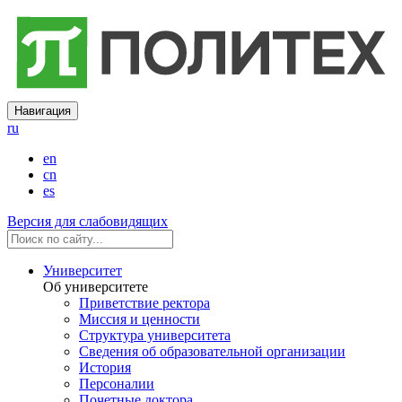
Навигация
ru
en
cn
es
Версия для слабовидящих
Университет
Об университете
Приветствие ректора
Миссия и ценности
Структура университета
Сведения об образовательной организации
История
Персоналии
Почетные доктора