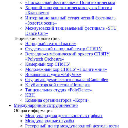
«Пасхальный фестиваль» в Политехническом
Хоровой конкурс технических вузов России
«Благовест»
Интернациональный студенческий фестиваль
«Золотая осень»
Межвузовский танцевальный фестиваль «STU
Dance Cup»
Творческие коллективы
Народный театр «Глагол»
Студенческий народный театр СПбПУ
Эстрадно-симфонический оркестр СПбПУ
«Polytech Orchestra»
Камерный хор СПбПУ
Молодежный хор СПбПУ «Полигимния»
Вокальная студия «PolyVox»
Студия академического вокала «Cantabile»
Клуб авторской песни «Четверг»
Танцевальная студия «PolyDance»
КВН
Команда организаторов «Корги»
Международное сотрудничество
Общая информация
Международная деятельность в цифрах
Международные службы
Ресурсный центр международной деятельности