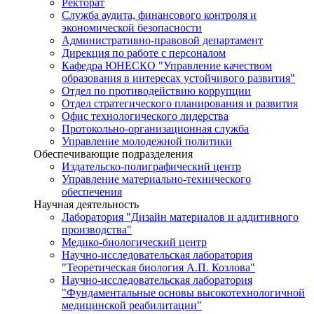
Ректорат
Служба аудита, финансового контроля и
экономической безопасности
Административно-правовой департамент
Дирекция по работе с персоналом
Кафедра ЮНЕСКО "Управление качеством
образования в интересах устойчивого развития"
Отдел по противодействию коррупции
Отдел стратегического планирования и развития
Офис технологического лидерства
Протокольно-организационная служба
Управление молодежной политики
Обеспечивающие подразделения
Издательско-полиграфический центр
Управление материально-технического
обеспечения
Научная деятельность
Лаборатория "Дизайн материалов и аддитивного
производства"
Медико-биологический центр
Научно-исследовательская лаборатория
"Теоретическая биология А.П. Козлова"
Научно-исследовательская лаборатория
"Фундаментальные основы высокотехнологичной
медицинской реабилитации"