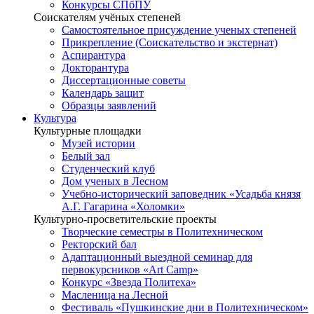
Конкурсы СПбПУ
Соискателям учёных степеней
Самостоятельное присуждение ученых степеней
Прикрепление (Соискательство и экстернат)
Аспирантура
Докторантура
Диссертационные советы
Календарь защит
Образцы заявлений
Культура
Культурные площадки
Музей истории
Белый зал
Студенческий клуб
Дом ученых в Лесном
Учебно-исторический заповедник «Усадьба князя
А.Г. Гагарина «Холомки»
Культурно-просветительские проекты
Творческие семестры в Политехническом
Ректорский бал
Адаптационный выездной семинар для
первокурсников «Art Camp»
Конкурс «Звезда Политеха»
Масленица на Лесной
Фестиваль «Пушкинские дни в Политехническом»