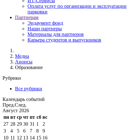
ИТ-Сервисы
Оплата услуг по организации и эксплуатации
парковки
Партнерам
Эндаумент фонд
Наши партнеры
Материалы для партнеров
Карьера студентов и выпускников
Медиа
Анонсы
Образование
Рубрики
Все рубрики
Календарь событий
Пред.
След.
Август
2026
пн
вт
ср
чт
пт
сб
вс
27
28
29
30
31
1
2
3
4
5
6
7
8
9
10
11
12
13
14
15
16