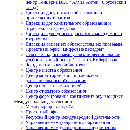
центр Концерна ВКО "Алмаз-Антей"-Обуховский
завод"
Дирекция довузовского образования и
привлечения талантов
Дирекция дополнительного образования и
отраслевого партнерства
Дирекция культурных программ и молодежного
творчества
Дирекция основных образовательных программ
Проектный офис "Цифровые кафедры"
Северо-Западный межвузовский региональный
учебно-научный центр "Политех-Киберфизика"
Фундаментальная библиотека
Центр качества образования
Центр мониторинга и сопровождения
дополнительного образования
Центр новых возможностей
Центр открытого образования
Центр формирования контингента обучающихся
Международная деятельность
Международная служба
Проектный офис
Ресурсный центр международной деятельности
Управление международного образования
Управление международного сотрудничества