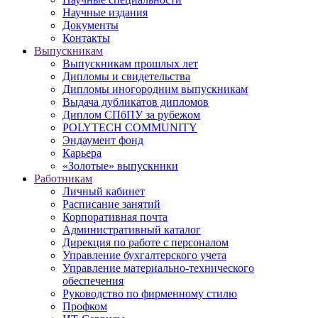
Научные издания
Документы
Контакты
Выпускникам
Выпускникам прошлых лет
Дипломы и свидетельства
Дипломы иногородним выпускникам
Выдача дубликатов дипломов
Диплом СПбПУ за рубежом
POLYTECH COMMUNITY
Эндаумент фонд
Карьера
«Золотые» выпускники
Работникам
Личный кабинет
Расписание занятий
Корпоративная почта
Административный каталог
Дирекция по работе с персоналом
Управление бухгалтерского учета
Управление материально-технического
обеспечения
Руководство по фирменному стилю
Профком