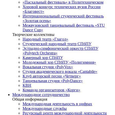
«Пасхальный фестиваль» в Политехническом
Хоровой конкурс технических вузов России
«Благовест»
Интернациональный студенческий фестиваль
«Золотая осень»
Межвузовский танцевальный фестиваль «STU
Dance Cup»
Творческие коллективы
Народный театр «Глагол»
Студенческий народный театр СПбПУ
Эстрадно-симфонический оркестр СПбПУ
«Polytech Orchestra»
Камерный хор СПбПУ
Молодежный хор СПбПУ «Полигимния»
Вокальная студия «PolyVox»
Студия академического вокала «Cantabile»
Клуб авторской песни «Четверг»
Танцевальная студия «PolyDance»
КВН
Команда организаторов «Корги»
Международное сотрудничество
Общая информация
Международная деятельность в цифрах
Международные службы
Ресурсный центр международной деятельности