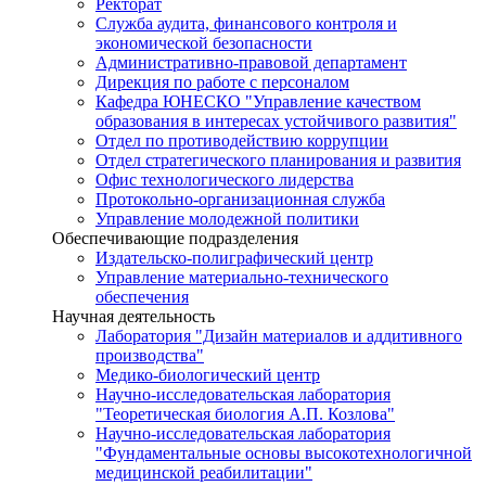
Ректорат
Служба аудита, финансового контроля и
экономической безопасности
Административно-правовой департамент
Дирекция по работе с персоналом
Кафедра ЮНЕСКО "Управление качеством
образования в интересах устойчивого развития"
Отдел по противодействию коррупции
Отдел стратегического планирования и развития
Офис технологического лидерства
Протокольно-организационная служба
Управление молодежной политики
Обеспечивающие подразделения
Издательско-полиграфический центр
Управление материально-технического
обеспечения
Научная деятельность
Лаборатория "Дизайн материалов и аддитивного
производства"
Медико-биологический центр
Научно-исследовательская лаборатория
"Теоретическая биология А.П. Козлова"
Научно-исследовательская лаборатория
"Фундаментальные основы высокотехнологичной
медицинской реабилитации"