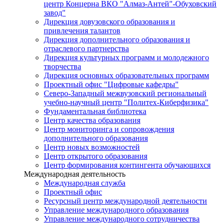
центр Концерна ВКО "Алмаз-Антей"-Обуховский
завод"
Дирекция довузовского образования и
привлечения талантов
Дирекция дополнительного образования и
отраслевого партнерства
Дирекция культурных программ и молодежного
творчества
Дирекция основных образовательных программ
Проектный офис "Цифровые кафедры"
Северо-Западный межвузовский региональный
учебно-научный центр "Политех-Киберфизика"
Фундаментальная библиотека
Центр качества образования
Центр мониторинга и сопровождения
дополнительного образования
Центр новых возможностей
Центр открытого образования
Центр формирования контингента обучающихся
Международная деятельность
Международная служба
Проектный офис
Ресурсный центр международной деятельности
Управление международного образования
Управление международного сотрудничества