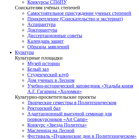
Конкурсы СПбПУ
Соискателям учёных степеней
Самостоятельное присуждение ученых степеней
Прикрепление (Соискательство и экстернат)
Аспирантура
Докторантура
Диссертационные советы
Календарь защит
Образцы заявлений
Культура
Культурные площадки
Музей истории
Белый зал
Студенческий клуб
Дом ученых в Лесном
Учебно-исторический заповедник «Усадьба князя
А.Г. Гагарина «Холомки»
Культурно-просветительские проекты
Творческие семестры в Политехническом
Ректорский бал
Адаптационный выездной семинар для
первокурсников «Art Camp»
Конкурс «Звезда Политеха»
Масленица на Лесной
Фестиваль «Пушкинские дни в Политехническом»