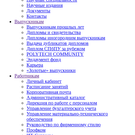
Научные издания
Документы
Контакты
Выпускникам
Выпускникам прошлых лет
Дипломы и свидетельства
Дипломы иногородним выпускникам
Выдача дубликатов дипломов
Диплом СПбПУ за рубежом
POLYTECH COMMUNITY
Эндаумент фонд
Карьера
«Золотые» выпускники
Работникам
Личный кабинет
Расписание занятий
Корпоративная почта
Административный каталог
Дирекция по работе с персоналом
Управление бухгалтерского учета
Управление материально-технического
обеспечения
Руководство по фирменному стилю
Профком