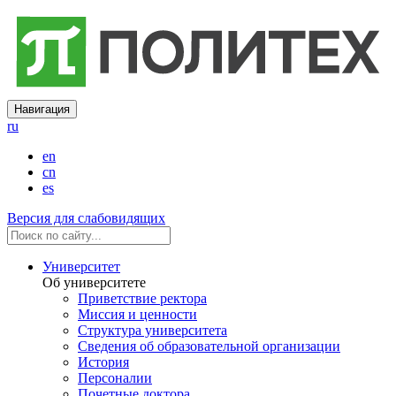
Навигация
ru
en
cn
es
Версия для слабовидящих
Университет
Об университете
Приветствие ректора
Миссия и ценности
Структура университета
Сведения об образовательной организации
История
Персоналии
Почетные доктора