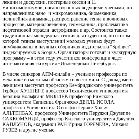
лекции и дискуссии, постерные сессии и 11
минисимпозиумов, организованных ведущими учеными, по
направлениям: нано- и микромеханика, биомеханика,
нелинейная динамика, распространение тепла и волновых
процессов, материаловедение, геомеханика, проблематика
нефтегазовой отрасли, астрофизика и др. Состоится также
традиционная молодежная секция для студентов, по итогам
которой тезисы выступлений молодых ученых будут
опубликованы в научных сборниках издательства “Springer”,
индексируемых в Scopus. Организаторы готовят и культурную
программу – в этом году участников конференции ждет
интерактивная экскурсия «Инженерный Петербург».
В числе спикеров АПМ-онлайн – ученые и профессора по
механике и смежным областям со всего мира. С докладами и
лекциями выступят профессор Кембриджского университета
Герберт ХУППЕРТ, профессор Технического университета
Берлина Вольфганг МЮЛЛЕР, профессор Римского
университета Сапиенца Франческо ДЕЛЛЬ ИСОЛА,
профессор Университета Отто фон Герике Хольм
АЛЬТЕНБАХ, профессор Университета Перуджи Джузеппе
САККОМАНДИ, профессор Килского университета Джулиус
КАПЛУНОВ, академики РАН Ирина ГОРЯЧЕВА, Михаил
ГУЗЕВ и другие ученые.