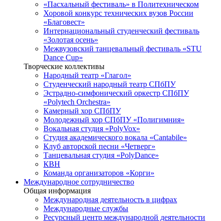
«Пасхальный фестиваль» в Политехническом
Хоровой конкурс технических вузов России
«Благовест»
Интернациональный студенческий фестиваль
«Золотая осень»
Межвузовский танцевальный фестиваль «STU
Dance Cup»
Творческие коллективы
Народный театр «Глагол»
Студенческий народный театр СПбПУ
Эстрадно-симфонический оркестр СПбПУ
«Polytech Orchestra»
Камерный хор СПбПУ
Молодежный хор СПбПУ «Полигимния»
Вокальная студия «PolyVox»
Студия академического вокала «Cantabile»
Клуб авторской песни «Четверг»
Танцевальная студия «PolyDance»
КВН
Команда организаторов «Корги»
Международное сотрудничество
Общая информация
Международная деятельность в цифрах
Международные службы
Ресурсный центр международной деятельности