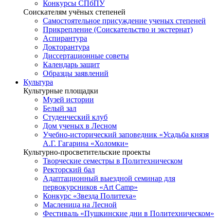
Конкурсы СПбПУ
Соискателям учёных степеней
Самостоятельное присуждение ученых степеней
Прикрепление (Соискательство и экстернат)
Аспирантура
Докторантура
Диссертационные советы
Календарь защит
Образцы заявлений
Культура
Культурные площадки
Музей истории
Белый зал
Студенческий клуб
Дом ученых в Лесном
Учебно-исторический заповедник «Усадьба князя
А.Г. Гагарина «Холомки»
Культурно-просветительские проекты
Творческие семестры в Политехническом
Ректорский бал
Адаптационный выездной семинар для
первокурсников «Art Camp»
Конкурс «Звезда Политеха»
Масленица на Лесной
Фестиваль «Пушкинские дни в Политехническом»