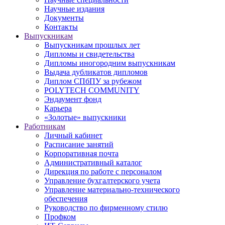
Научные издания
Документы
Контакты
Выпускникам
Выпускникам прошлых лет
Дипломы и свидетельства
Дипломы иногородним выпускникам
Выдача дубликатов дипломов
Диплом СПбПУ за рубежом
POLYTECH COMMUNITY
Эндаумент фонд
Карьера
«Золотые» выпускники
Работникам
Личный кабинет
Расписание занятий
Корпоративная почта
Административный каталог
Дирекция по работе с персоналом
Управление бухгалтерского учета
Управление материально-технического
обеспечения
Руководство по фирменному стилю
Профком