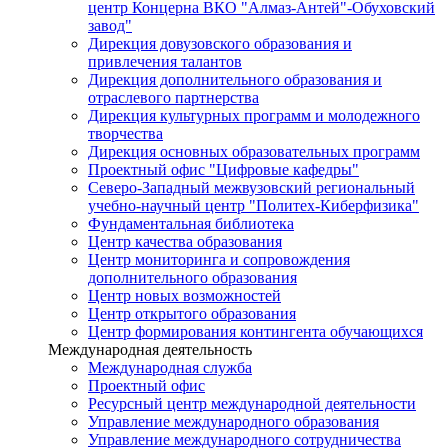
центр Концерна ВКО "Алмаз-Антей"-Обуховский
завод"
Дирекция довузовского образования и
привлечения талантов
Дирекция дополнительного образования и
отраслевого партнерства
Дирекция культурных программ и молодежного
творчества
Дирекция основных образовательных программ
Проектный офис "Цифровые кафедры"
Северо-Западный межвузовский региональный
учебно-научный центр "Политех-Киберфизика"
Фундаментальная библиотека
Центр качества образования
Центр мониторинга и сопровождения
дополнительного образования
Центр новых возможностей
Центр открытого образования
Центр формирования контингента обучающихся
Международная деятельность
Международная служба
Проектный офис
Ресурсный центр международной деятельности
Управление международного образования
Управление международного сотрудничества