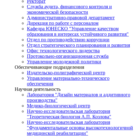
Ректорат
Служба аудита, финансового контроля и
экономической безопасности
Административно-правовой департамент
Дирекция по работе с персоналом
Кафедра ЮНЕСКО "Управление качеством
образования в интересах устойчивого развития"
Отдел по противодействию коррупции
Отдел стратегического планирования и развития
Офис технологического лидерства
Протокольно-организационная служба
Управление молодежной политики
Обеспечивающие подразделения
Издательско-полиграфический центр
Управление материально-технического
обеспечения
Научная деятельность
Лаборатория "Дизайн материалов и аддитивного
производства"
Медико-биологический центр
Научно-исследовательская лаборатория
"Теоретическая биология А.П. Козлова"
Научно-исследовательская лаборатория
"Фундаментальные основы высокотехнологичной
медицинской реабилитации"