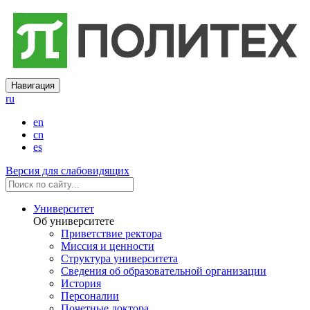
Навигация
ru
en
cn
es
Версия для слабовидящих
Университет
Об университете
Приветствие ректора
Миссия и ценности
Структура университета
Сведения об образовательной организации
История
Персоналии
Почетные доктора