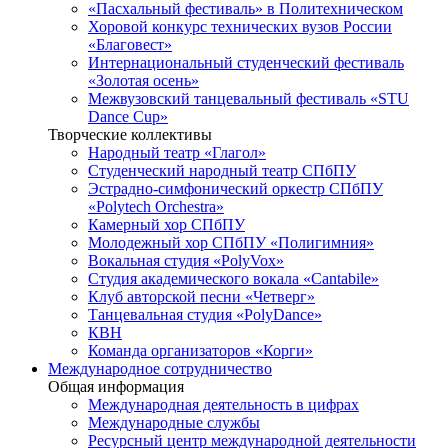
«Пасхальный фестиваль» в Политехническом
Хоровой конкурс технических вузов России
«Благовест»
Интернациональный студенческий фестиваль
«Золотая осень»
Межвузовский танцевальный фестиваль «STU
Dance Cup»
Творческие коллективы
Народный театр «Глагол»
Студенческий народный театр СПбПУ
Эстрадно-симфонический оркестр СПбПУ
«Polytech Orchestra»
Камерный хор СПбПУ
Молодежный хор СПбПУ «Полигимния»
Вокальная студия «PolyVox»
Студия академического вокала «Cantabile»
Клуб авторской песни «Четверг»
Танцевальная студия «PolyDance»
КВН
Команда организаторов «Корги»
Международное сотрудничество
Общая информация
Международная деятельность в цифрах
Международные службы
Ресурсный центр международной деятельности