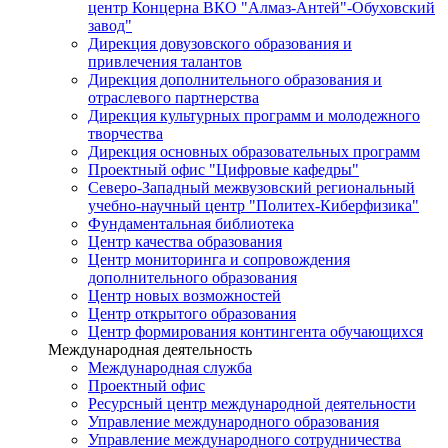
центр Концерна ВКО "Алмаз-Антей"-Обуховский
завод"
Дирекция довузовского образования и
привлечения талантов
Дирекция дополнительного образования и
отраслевого партнерства
Дирекция культурных программ и молодежного
творчества
Дирекция основных образовательных программ
Проектный офис "Цифровые кафедры"
Северо-Западный межвузовский региональный
учебно-научный центр "Политех-Киберфизика"
Фундаментальная библиотека
Центр качества образования
Центр мониторинга и сопровождения
дополнительного образования
Центр новых возможностей
Центр открытого образования
Центр формирования контингента обучающихся
Международная деятельность
Международная служба
Проектный офис
Ресурсный центр международной деятельности
Управление международного образования
Управление международного сотрудничества