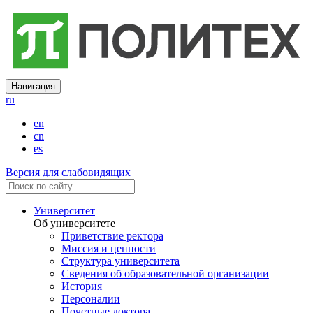
Навигация
ru
en
cn
es
Версия для слабовидящих
Университет
Об университете
Приветствие ректора
Миссия и ценности
Структура университета
Сведения об образовательной организации
История
Персоналии
Почетные доктора