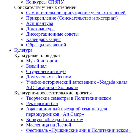
Конкурсы СПбПУ
Соискателям учёных степеней
Самостоятельное присуждение ученых степеней
Прикрепление (Соискательство и экстернат)
Аспирантура
Докторантура
Диссертационные советы
Календарь защит
Образцы заявлений
Культура
Культурные площадки
Музей истории
Белый зал
Студенческий клуб
Дом ученых в Лесном
Учебно-исторический заповедник «Усадьба князя
А.Г. Гагарина «Холомки»
Культурно-просветительские проекты
Творческие семестры в Политехническом
Ректорский бал
Адаптационный выездной семинар для
первокурсников «Art Camp»
Конкурс «Звезда Политеха»
Масленица на Лесной
Фестиваль «Пушкинские дни в Политехническом»