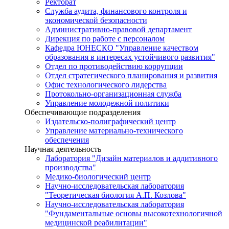
Ректорат
Служба аудита, финансового контроля и
экономической безопасности
Административно-правовой департамент
Дирекция по работе с персоналом
Кафедра ЮНЕСКО "Управление качеством
образования в интересах устойчивого развития"
Отдел по противодействию коррупции
Отдел стратегического планирования и развития
Офис технологического лидерства
Протокольно-организационная служба
Управление молодежной политики
Обеспечивающие подразделения
Издательско-полиграфический центр
Управление материально-технического
обеспечения
Научная деятельность
Лаборатория "Дизайн материалов и аддитивного
производства"
Медико-биологический центр
Научно-исследовательская лаборатория
"Теоретическая биология А.П. Козлова"
Научно-исследовательская лаборатория
"Фундаментальные основы высокотехнологичной
медицинской реабилитации"