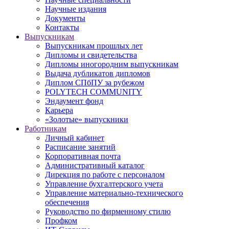
Научные издания
Документы
Контакты
Выпускникам
Выпускникам прошлых лет
Дипломы и свидетельства
Дипломы иногородним выпускникам
Выдача дубликатов дипломов
Диплом СПбПУ за рубежом
POLYTECH COMMUNITY
Эндаумент фонд
Карьера
«Золотые» выпускники
Работникам
Личный кабинет
Расписание занятий
Корпоративная почта
Административный каталог
Дирекция по работе с персоналом
Управление бухгалтерского учета
Управление материально-технического
обеспечения
Руководство по фирменному стилю
Профком