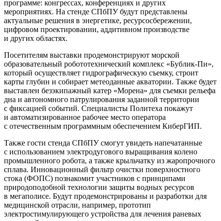
программе: конгрессах, конференциях и других
мероприятиях. На стенде СПбПУ будут представлены
актуальные решения в энергетике, ресурсосбережении,
цифровом проектировании, аддитивном производстве
и других областях.
Посетителям выставки продемонстрируют морской
образовательный робототехнический комплекс «Бублик-Пи»,
который осуществляет гидрографическую съемку, строит
карты глубин и собирает метеоданные акватории. Также будет
выставлен безэкипажный катер «Морена» для съемки рельефа
дна и автономного патрулирования заданной территории
с фиксацией событий. Специалисты Политеха покажут
и автоматизированное рабочее место оператора
с отечественным программным обеспечением КиберГИП.
Также гости стенда СПбПУ смогут увидеть напечатанные
с использованием электродугового выращивания колено
промышленного робота, а также крыльчатку из жаропрочного
сплава. Инновационный фильтр очистки поверхностного
стока (ФОПС) познакомит участников с принципами
природоподобной технологии защиты водных ресурсов
в мегаполисе. Будут продемонстрированы и разработки для
медицинской отрасли, например, прототип
электростимулирующего устройства для лечения раневых