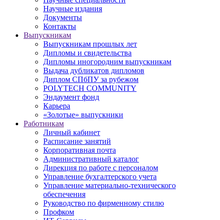
Научные издания
Документы
Контакты
Выпускникам
Выпускникам прошлых лет
Дипломы и свидетельства
Дипломы иногородним выпускникам
Выдача дубликатов дипломов
Диплом СПбПУ за рубежом
POLYTECH COMMUNITY
Эндаумент фонд
Карьера
«Золотые» выпускники
Работникам
Личный кабинет
Расписание занятий
Корпоративная почта
Административный каталог
Дирекция по работе с персоналом
Управление бухгалтерского учета
Управление материально-технического
обеспечения
Руководство по фирменному стилю
Профком