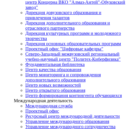
центр Концерна ВКО "Алмаз-Антей"-Обуховский
завод"
Дирекция довузовского образования и
привлечения талантов
Дирекция дополнительного образования и
отраслевого партнерства
Дирекция культурных программ и молодежного
творчества
Дирекция основных образовательных программ
Проектный офис "Цифровые кафедры"
Северо-Западный межвузовский региональный
учебно-научный центр "Политех-Киберфизика"
Фундаментальная библиотека
Центр качества образования
Центр мониторинга и сопровождения
дополнительного образования
Центр новых возможностей
Центр открытого образования
Центр формирования контингента обучающихся
Международная деятельность
Международная служба
Проектный офис
Ресурсный центр международной деятельности
Управление международного образования
Управление международного сотрудничества