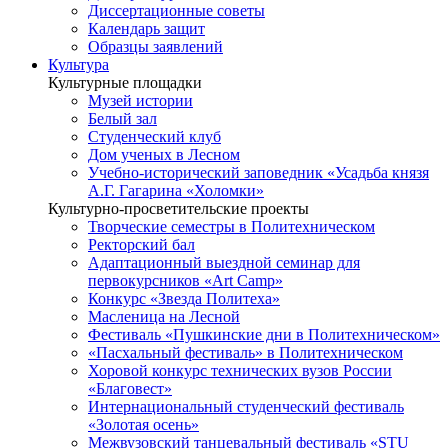
Диссертационные советы
Календарь защит
Образцы заявлений
Культура
Культурные площадки
Музей истории
Белый зал
Студенческий клуб
Дом ученых в Лесном
Учебно-исторический заповедник «Усадьба князя
А.Г. Гагарина «Холомки»
Культурно-просветительские проекты
Творческие семестры в Политехническом
Ректорский бал
Адаптационный выездной семинар для
первокурсников «Art Camp»
Конкурс «Звезда Политеха»
Масленица на Лесной
Фестиваль «Пушкинские дни в Политехническом»
«Пасхальный фестиваль» в Политехническом
Хоровой конкурс технических вузов России
«Благовест»
Интернациональный студенческий фестиваль
«Золотая осень»
Межвузовский танцевальный фестиваль «STU