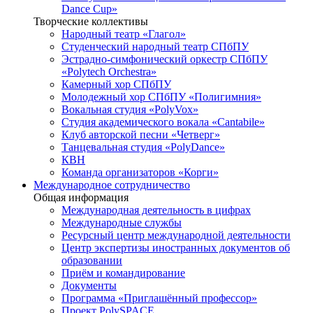
Dance Cup»
Творческие коллективы
Народный театр «Глагол»
Студенческий народный театр СПбПУ
Эстрадно-симфонический оркестр СПбПУ
«Polytech Orchestra»
Камерный хор СПбПУ
Молодежный хор СПбПУ «Полигимния»
Вокальная студия «PolyVox»
Студия академического вокала «Cantabile»
Клуб авторской песни «Четверг»
Танцевальная студия «PolyDance»
КВН
Команда организаторов «Корги»
Международное сотрудничество
Общая информация
Международная деятельность в цифрах
Международные службы
Ресурсный центр международной деятельности
Центр экспертизы иностранных документов об
образовании
Приём и командирование
Документы
Программа «Приглашённый профессор»
Проект PolySPACE