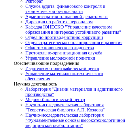
Ректорат
Служба аудита, финансового контроля и
экономической безопасности
Административно-правовой департамент
Дирекция по работе с персоналом
Кафедра ЮНЕСКО "Управление качеством
образования в интересах устойчивого развития"
Отдел по противодействию коррупции
Отдел стратегического планирования и развития
Офис технологического лидерства
Протокольно-организационная служба
Управление молодежной политики
Обеспечивающие подразделения
Издательско-полиграфический центр
Управление материально-технического
обеспечения
Научная деятельность
Лаборатория "Дизайн материалов и аддитивного
производства"
Медико-биологический центр
Научно-исследовательская лаборатория
"Теоретическая биология А.П. Козлова"
Научно-исследовательская лаборатория
"Фундаментальные основы высокотехнологичной
медицинской реабилитации"