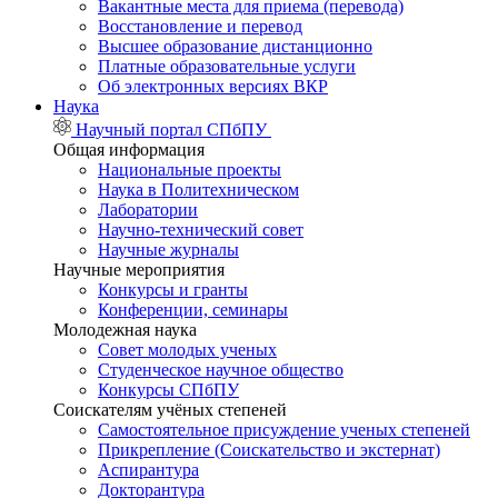
Вакантные места для приема (перевода)
Восстановление и перевод
Высшее образование дистанционно
Платные образовательные услуги
Об электронных версиях ВКР
Наука
Научный портал СПбПУ
Общая информация
Национальные проекты
Наука в Политехническом
Лаборатории
Научно-технический совет
Научные журналы
Научные мероприятия
Конкурсы и гранты
Конференции, семинары
Молодежная наука
Совет молодых ученых
Студенческое научное общество
Конкурсы СПбПУ
Соискателям учёных степеней
Самостоятельное присуждение ученых степеней
Прикрепление (Соискательство и экстернат)
Аспирантура
Докторантура