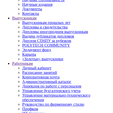
Научные издания
Документы
Контакты
Выпускникам
Выпускникам прошлых лет
Дипломы и свидетельства
Дипломы иногородним выпускникам
Выдача дубликатов дипломов
Диплом СПбПУ за рубежом
POLYTECH COMMUNITY
Эндаумент фонд
Карьера
«Золотые» выпускники
Работникам
Личный кабинет
Расписание занятий
Корпоративная почта
Административный каталог
Дирекция по работе с персоналом
Управление бухгалтерского учета
Управление материально-технического
обеспечения
Руководство по фирменному стилю
Профком