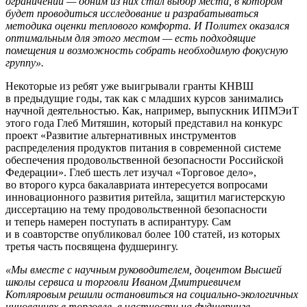
ограничений — одним из них стал выбор места, в котором
будет проводиться исследование и разрабатываться
методика оценки теплового комфорта. И Политех оказался
оптимальным для этого местом — есть подходящие
помещения и возможность собрать необходимую фокусную
группу».
Некоторые из ребят уже выигрывали гранты КНВШ
в предыдущие годы, так как с младших курсов занимались
научной деятельностью. Как, например, выпускник ИПМЭиТ
этого года Глеб Митяшин, который представил на конкурс
проект «Развитие альтернативных инструментов
распределения продуктов питания в современной системе
обеспечения продовольственной безопасности Российской
Федерации». Глеб шесть лет изучал «Торговое дело»,
во второго курса бакалавриата интересуется вопросами
инновационного развития ритейла, защитил магистерскую
диссертацию на тему продовольственной безопасности
и теперь намерен поступать в аспирантуру. Сам
и в соавторстве опубликовал более 100 статей, из которых
третья часть посвящена фудшерингу.
«Мы вместе с научным руководителем, доцентом Высшей
школы сервиса и торговли Иваном Дмитриевичем
Котляровым решили остановиться на социально-экологичных
инновациях в торговле, в частности на фудшеринге,