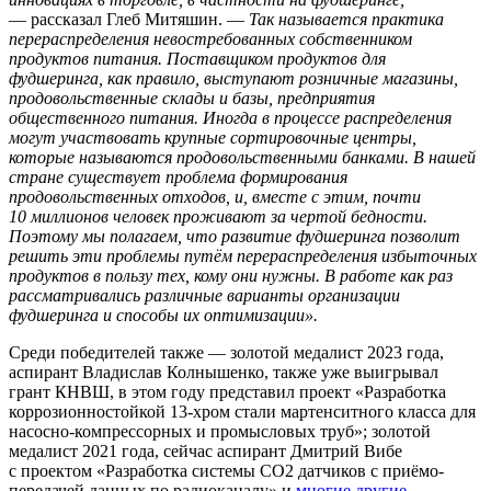
— рассказал Глеб Митяшин. —
Так называется практика
перераспределения невостребованных собственником
продуктов питания. Поставщиком продуктов для
фудшеринга, как правило, выступают розничные магазины,
продовольственные склады и базы, предприятия
общественного питания. Иногда в процессе распределения
могут участвовать крупные сортировочные центры,
которые называются продовольственными банками. В нашей
стране существует проблема формирования
продовольственных отходов, и, вместе с этим, почти
10 миллионов человек проживают за чертой бедности.
Поэтому мы полагаем, что развитие фудшеринга позволит
решить эти проблемы путём перераспределения избыточных
продуктов в пользу тех, кому они нужны. В работе как раз
рассматривались различные варианты организации
фудшеринга и способы их оптимизации».
Среди победителей также — золотой медалист 2023 года,
аспирант Владислав Колнышенко, также уже выигрывал
грант КНВШ, в этом году представил проект «Разработка
коррозионностойкой 13-хром стали мартенситного класса для
насосно-компрессорных и промысловых труб»; золотой
медалист 2021 года, сейчас аспирант Дмитрий Вибе
с проектом «Разработка системы CO2 датчиков с приёмо-
передачей данных по радиоканалу» и
многие другие
.