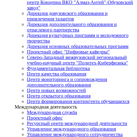
центр Концерна ВКО "Алмаз-Антей"-Обуховский
завод"
Дирекция довузовского образования и
привлечения талантов
Дирекция дополнительного образования и
отраслевого партнерства
Дирекция культурных программ и молодежного
творчества
Дирекция основных образовательных программ
Проектный офис "Цифровые кафедры"
Северо-Западный межвузовский региональный
учебно-научный центр "Политех-Киберфизика"
Фундаментальная библиотека
Центр качества образования
Центр мониторинга и сопровождения
дополнительного образования
Центр новых возможностей
Центр открытого образования
Центр формирования контингента обучающихся
Международная деятельность
Международная служба
Проектный офис
Ресурсный центр международной деятельности
Управление международного образования
Управление международного сотрудничества