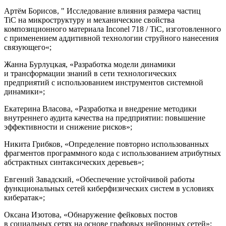
Артём Борисов, " Исследование влияния размера частиц
TiC на микроструктуру и механические свойства
композиционного материала Inconel 718 / TiC, изготовленного
с применением аддитивной технологии струйного нанесения
связующего«;
Жанна Бурлуцкая, «Разработка модели динамики
и трансформации знаний в сети технологических
предприятий с использованием инструментов системной
динамики»;
Екатерина Власова, «Разработка и внедрение методики
внутреннего аудита качества на предприятии: повышение
эффективности и снижение рисков»;
Никита Грибков, «Определение повторно использованных
фрагментов программного кода с использованием атрибутных
абстрактных синтаксических деревьев»;
Евгений Завадский, «Обеспечение устойчивой работы
функциональных сетей киберфизических систем в условиях
кибератак»;
Оксана Изотова, «Обнаружение фейковых постов
в социальных сетях на основе графовых нейронных сетей»;