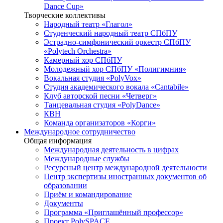
Dance Cup»
Творческие коллективы
Народный театр «Глагол»
Студенческий народный театр СПбПУ
Эстрадно-симфонический оркестр СПбПУ
«Polytech Orchestra»
Камерный хор СПбПУ
Молодежный хор СПбПУ «Полигимния»
Вокальная студия «PolyVox»
Студия академического вокала «Cantabile»
Клуб авторской песни «Четверг»
Танцевальная студия «PolyDance»
КВН
Команда организаторов «Корги»
Международное сотрудничество
Общая информация
Международная деятельность в цифрах
Международные службы
Ресурсный центр международной деятельности
Центр экспертизы иностранных документов об
образовании
Приём и командирование
Документы
Программа «Приглашённый профессор»
Проект PolySPACE