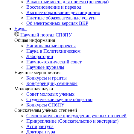
Вакантные места для приема (перевода)
Восстановление и перевод
Высшее образование дистанционно
Платные образовательные услуги
Об электронных версиях ВКР
Наука
Научный портал СПбПУ
Общая информация
Национальные проекты
Наука в Политехническом
Лаборатории
Научно-технический совет
Научные журналы
Научные мероприятия
Конкурсы и гранты
Конференции, семинары
Молодежная наука
Совет молодых ученых
Студенческое научное общество
Конкурсы СПбПУ
Соискателям учёных степеней
Самостоятельное присуждение ученых степеней
Прикрепление (Соискательство и экстернат)
Аспирантура
Докторантура