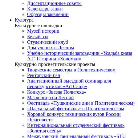
Диссертационные советы
Календарь защит
Образцы заявлений
Культура
Культурные площадки
Музей истории
Белый зал
Студенческий клуб
Дом ученых в Лесном
Учебно-исторический заповедник «Усадьба князя
А.Г. Гагарина «Холомки»
Культурно-просветительские проекты
Творческие семестры в Политехническом
Ректорский бал
Адаптационный выездной семинар для
первокурсников «Art Camp»
Конкурс «Звезда Политеха»
Масленица на Лесной
Фестиваль «Пушкинские дни в Политехническом»
«Пасхальный фестиваль» в Политехническом
Хоровой конкурс технических вузов России
«Благовест»
Интернациональный студенческий фестиваль
«Золотая осень»
Межвузовский танцевальный фестиваль «STU