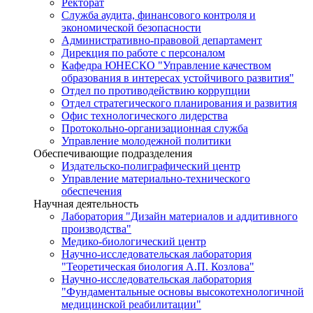
Ректорат
Служба аудита, финансового контроля и
экономической безопасности
Административно-правовой департамент
Дирекция по работе с персоналом
Кафедра ЮНЕСКО "Управление качеством
образования в интересах устойчивого развития"
Отдел по противодействию коррупции
Отдел стратегического планирования и развития
Офис технологического лидерства
Протокольно-организационная служба
Управление молодежной политики
Обеспечивающие подразделения
Издательско-полиграфический центр
Управление материально-технического
обеспечения
Научная деятельность
Лаборатория "Дизайн материалов и аддитивного
производства"
Медико-биологический центр
Научно-исследовательская лаборатория
"Теоретическая биология А.П. Козлова"
Научно-исследовательская лаборатория
"Фундаментальные основы высокотехнологичной
медицинской реабилитации"