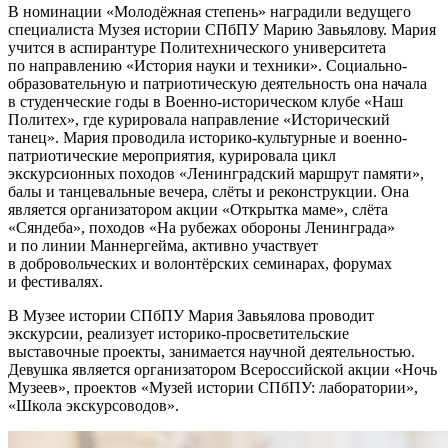
В номинации «Молодёжная степень» наградили ведущего
специалиста Музея истории СПбПУ Марию Завьялову. Мария
учится в аспирантуре Политехнического университета
по направлению «История науки и техники». Социально-
образовательную и патриотическую деятельность она начала
в студенческие годы в Военно-историческом клубе «Наш
Политех», где курировала направление «Исторический
танец». Мария проводила историко-культурные и военно-
патриотические мероприятия, курировала цикл
экскурсионных походов «Ленинградский маршрут памяти»,
балы и танцевальные вечера, слёты и реконструкции. Она
является организатором акции «Открытка маме», слёта
«Сяндеба», походов «На рубежах обороны Ленинграда»
и по линии Маннергейма, активно участвует
в добровольческих и волонтёрских семинарах, форумах
и фестивалях.
В Музее истории СПбПУ Мария Завьялова проводит
экскурсии, реализует историко-просветительские
выставочные проекты, занимается научной деятельностью.
Девушка является организатором Всероссийской акции «Ночь
Музеев», проектов «Музей истории СПбПУ: лаборатории»,
«Школа экскурсоводов».