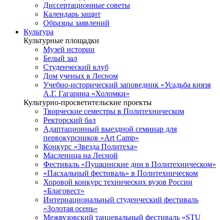
Диссертационные советы
Календарь защит
Образцы заявлений
Культура
Культурные площадки
Музей истории
Белый зал
Студенческий клуб
Дом ученых в Лесном
Учебно-исторический заповедник «Усадьба князя
А.Г. Гагарина «Холомки»
Культурно-просветительские проекты
Творческие семестры в Политехническом
Ректорский бал
Адаптационный выездной семинар для
первокурсников «Art Camp»
Конкурс «Звезда Политеха»
Масленица на Лесной
Фестиваль «Пушкинские дни в Политехническом»
«Пасхальный фестиваль» в Политехническом
Хоровой конкурс технических вузов России
«Благовест»
Интернациональный студенческий фестиваль
«Золотая осень»
Межвузовский танцевальный фестиваль «STU