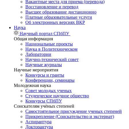
Вакантные места для приема (перевода)
Восстановление и перевод
Высшее образование дистанционно
Платные образовательные услуги
Об электронных версиях ВКР
Наука
Научный портал СПбПУ
Общая информация
Национальные проекты
Наука в Политехническом
Лаборатории
Научно-технический совет
Научные журналы
Научные мероприятия
Конкурсы и гранты
Конференции, семинары
Молодежная наука
Совет молодых ученых
Студенческое научное общество
Конкурсы СПбПУ
Соискателям учёных степеней
Самостоятельное присуждение ученых степеней
Прикрепление (Соискательство и экстернат)
Аспирантура
Докторантура