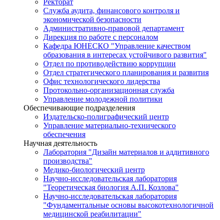
Ректорат
Служба аудита, финансового контроля и
экономической безопасности
Административно-правовой департамент
Дирекция по работе с персоналом
Кафедра ЮНЕСКО "Управление качеством
образования в интересах устойчивого развития"
Отдел по противодействию коррупции
Отдел стратегического планирования и развития
Офис технологического лидерства
Протокольно-организационная служба
Управление молодежной политики
Обеспечивающие подразделения
Издательско-полиграфический центр
Управление материально-технического
обеспечения
Научная деятельность
Лаборатория "Дизайн материалов и аддитивного
производства"
Медико-биологический центр
Научно-исследовательская лаборатория
"Теоретическая биология А.П. Козлова"
Научно-исследовательская лаборатория
"Фундаментальные основы высокотехнологичной
медицинской реабилитации"