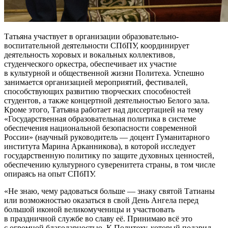
Татьяна участвует в организации образовательно-
воспитательной деятельности СПбПУ, координирует
деятельность хоровых и вокальных коллективов,
студенческого оркестра, обеспечивает их участие
в культурной и общественной жизни Политеха. Успешно
занимается организацией мероприятий, фестивалей,
способствующих развитию творческих способностей
студентов, а также концертной деятельностью Белого зала.
Кроме этого, Татьяна работает над диссертацией на тему
«Государственная образовательная политика в системе
обеспечения национальной безопасности современной
России» (научный руководитель — доцент Гуманитарного
института Марина Арканникова), в которой исследует
государственную политику по защите духовных ценностей,
обеспечению культурного суверенитета страны, в том числе
опираясь на опыт СПбПУ.
Не знаю, чему радоваться больше — знаку святой Татианы
или возможностью оказаться в свой День Ангела перед
большой иконой великомученицы и участвовать
в праздничной службе во славу её. Принимаю всё это
с огромной благодарностью. К Политеху, который подарил