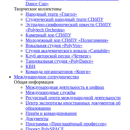
Dance Cup»
Творческие коллективы
Народный театр «Глагол»
Студенческий народный театр СПбПУ
Эстрадно-симфонический оркестр СПбПУ
«Polytech Orchestra»
Камерный хор СПбПУ
Молодежный хор СПбПУ «Полигимния»
Вокальная студия «PolyVox»
Студия академического вокала «Cantabile»
Клуб авторской песни «Четверг»
Танцевальная студия «PolyDance»
КВН
Команда организаторов «Корги»
Международное сотрудничество
Общая информация
Международная деятельность в цифрах
Международные службы
Ресурсный центр международной деятельности
Центр экспертизы иностранных документов об
образовании
Приём и командирование
Документы
Программа «Приглашённый профессор»
Проект PolySPACE