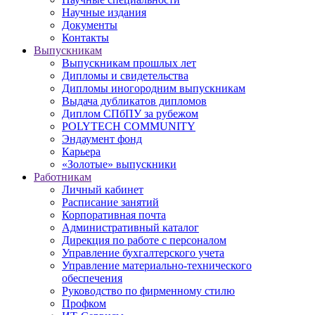
Научные издания
Документы
Контакты
Выпускникам
Выпускникам прошлых лет
Дипломы и свидетельства
Дипломы иногородним выпускникам
Выдача дубликатов дипломов
Диплом СПбПУ за рубежом
POLYTECH COMMUNITY
Эндаумент фонд
Карьера
«Золотые» выпускники
Работникам
Личный кабинет
Расписание занятий
Корпоративная почта
Административный каталог
Дирекция по работе с персоналом
Управление бухгалтерского учета
Управление материально-технического
обеспечения
Руководство по фирменному стилю
Профком