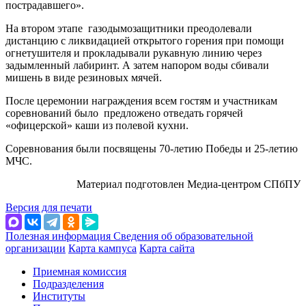
пострадавшего».
На втором этапе газодымозащитники преодолевали
дистанцию с ликвидацией открытого горения при помощи
огнетушителя и прокладывали рукавную линию через
задымленный лабиринт. А затем напором воды сбивали
мишень в виде резиновых мячей.
После церемонии награждения всем гостям и участникам
соревнований было предложено отведать горячей
«офицерской» каши из полевой кухни.
Соревнования были посвящены 70-летию Победы и 25-летию
МЧС.
Материал подготовлен Медиа-центром СПбПУ
Версия для печати
Полезная информация
Сведения об образовательной
организации
Карта кампуса
Карта сайта
Приемная комиссия
Подразделения
Институты