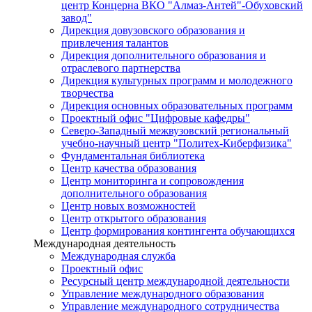
центр Концерна ВКО "Алмаз-Антей"-Обуховский
завод"
Дирекция довузовского образования и
привлечения талантов
Дирекция дополнительного образования и
отраслевого партнерства
Дирекция культурных программ и молодежного
творчества
Дирекция основных образовательных программ
Проектный офис "Цифровые кафедры"
Северо-Западный межвузовский региональный
учебно-научный центр "Политех-Киберфизика"
Фундаментальная библиотека
Центр качества образования
Центр мониторинга и сопровождения
дополнительного образования
Центр новых возможностей
Центр открытого образования
Центр формирования контингента обучающихся
Международная деятельность
Международная служба
Проектный офис
Ресурсный центр международной деятельности
Управление международного образования
Управление международного сотрудничества