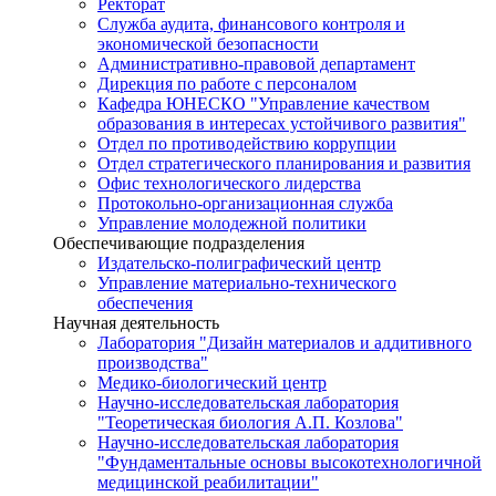
Ректорат
Служба аудита, финансового контроля и
экономической безопасности
Административно-правовой департамент
Дирекция по работе с персоналом
Кафедра ЮНЕСКО "Управление качеством
образования в интересах устойчивого развития"
Отдел по противодействию коррупции
Отдел стратегического планирования и развития
Офис технологического лидерства
Протокольно-организационная служба
Управление молодежной политики
Обеспечивающие подразделения
Издательско-полиграфический центр
Управление материально-технического
обеспечения
Научная деятельность
Лаборатория "Дизайн материалов и аддитивного
производства"
Медико-биологический центр
Научно-исследовательская лаборатория
"Теоретическая биология А.П. Козлова"
Научно-исследовательская лаборатория
"Фундаментальные основы высокотехнологичной
медицинской реабилитации"