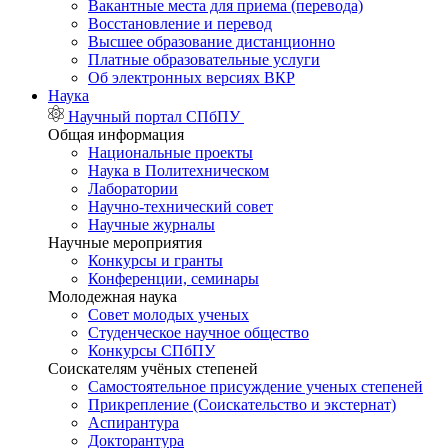
Вакантные места для приема (перевода)
Восстановление и перевод
Высшее образование дистанционно
Платные образовательные услуги
Об электронных версиях ВКР
Наука
Научный портал СПбПУ
Общая информация
Национальные проекты
Наука в Политехническом
Лаборатории
Научно-технический совет
Научные журналы
Научные мероприятия
Конкурсы и гранты
Конференции, семинары
Молодежная наука
Совет молодых ученых
Студенческое научное общество
Конкурсы СПбПУ
Соискателям учёных степеней
Самостоятельное присуждение ученых степеней
Прикрепление (Соискательство и экстернат)
Аспирантура
Докторантура