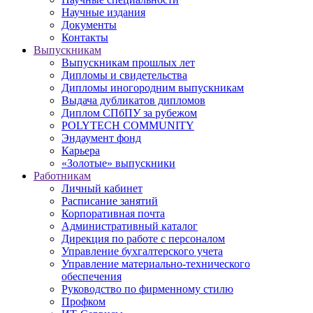
Научные издания
Документы
Контакты
Выпускникам
Выпускникам прошлых лет
Дипломы и свидетельства
Дипломы иногородним выпускникам
Выдача дубликатов дипломов
Диплом СПбПУ за рубежом
POLYTECH COMMUNITY
Эндаумент фонд
Карьера
«Золотые» выпускники
Работникам
Личный кабинет
Расписание занятий
Корпоративная почта
Административный каталог
Дирекция по работе с персоналом
Управление бухгалтерского учета
Управление материально-технического
обеспечения
Руководство по фирменному стилю
Профком