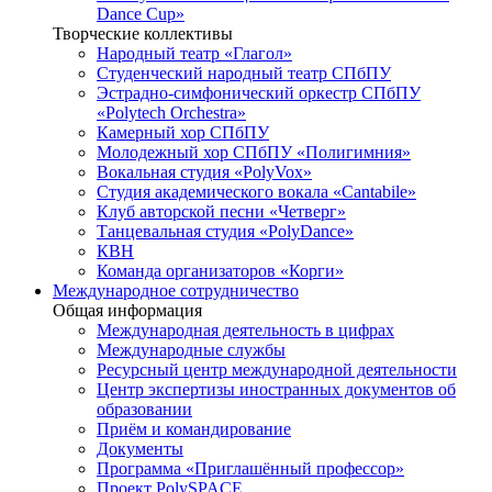
Dance Cup»
Творческие коллективы
Народный театр «Глагол»
Студенческий народный театр СПбПУ
Эстрадно-симфонический оркестр СПбПУ
«Polytech Orchestra»
Камерный хор СПбПУ
Молодежный хор СПбПУ «Полигимния»
Вокальная студия «PolyVox»
Студия академического вокала «Cantabile»
Клуб авторской песни «Четверг»
Танцевальная студия «PolyDance»
КВН
Команда организаторов «Корги»
Международное сотрудничество
Общая информация
Международная деятельность в цифрах
Международные службы
Ресурсный центр международной деятельности
Центр экспертизы иностранных документов об
образовании
Приём и командирование
Документы
Программа «Приглашённый профессор»
Проект PolySPACE