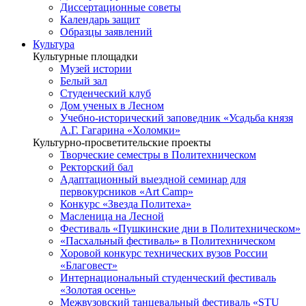
Диссертационные советы
Календарь защит
Образцы заявлений
Культура
Культурные площадки
Музей истории
Белый зал
Студенческий клуб
Дом ученых в Лесном
Учебно-исторический заповедник «Усадьба князя
А.Г. Гагарина «Холомки»
Культурно-просветительские проекты
Творческие семестры в Политехническом
Ректорский бал
Адаптационный выездной семинар для
первокурсников «Art Camp»
Конкурс «Звезда Политеха»
Масленица на Лесной
Фестиваль «Пушкинские дни в Политехническом»
«Пасхальный фестиваль» в Политехническом
Хоровой конкурс технических вузов России
«Благовест»
Интернациональный студенческий фестиваль
«Золотая осень»
Межвузовский танцевальный фестиваль «STU