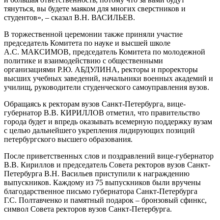
тянуться, вы будете маяком для многих сверстников и
студентов», – сказал В.Н. ВАСИЛЬЕВ.
В торжественной церемонии также приняли участие
председатель Комитета по науке и высшей школе
А.С. МАКСИМОВ, председатель Комитета по молодежной
политике и взаимодействию с общественными
организациями Р.Ю. АБДУЛИНА, ректоры и проректоры
высших учебных заведений, начальники военных академий и
училищ, руководители студенческого самоуправления вузов.
Обращаясь к ректорам вузов Санкт-Петербурга, вице-
губернатор В.В. КИРИЛЛОВ отметил, что правительство
города будет и впредь оказывать всемерную поддержку вузам
с целью дальнейшего укрепления лидирующих позиций
петербургского высшего образования.
После приветственных слов и поздравлений вице-губернатор
В.В. Кириллов и председатель Совета ректоров вузов Санкт-
Петербурга В.Н. Васильев приступили к награждению
выпускников. Каждому из 75 выпускников были вручены
благодарственное письмо губернатора Санкт-Петербурга
Г.С. Полтавченко и памятный подарок – бронзовый сфинкс,
символ Совета ректоров вузов Санкт-Петербурга.