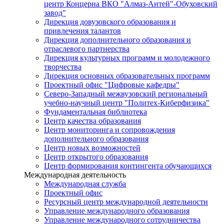
центр Концерна ВКО "Алмаз-Антей"-Обуховский
завод"
Дирекция довузовского образования и
привлечения талантов
Дирекция дополнительного образования и
отраслевого партнерства
Дирекция культурных программ и молодежного
творчества
Дирекция основных образовательных программ
Проектный офис "Цифровые кафедры"
Северо-Западный межвузовский региональный
учебно-научный центр "Политех-Киберфизика"
Фундаментальная библиотека
Центр качества образования
Центр мониторинга и сопровождения
дополнительного образования
Центр новых возможностей
Центр открытого образования
Центр формирования контингента обучающихся
Международная деятельность
Международная служба
Проектный офис
Ресурсный центр международной деятельности
Управление международного образования
Управление международного сотрудничества