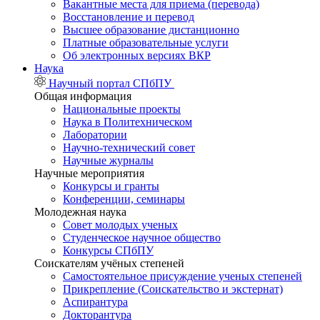
Вакантные места для приема (перевода)
Восстановление и перевод
Высшее образование дистанционно
Платные образовательные услуги
Об электронных версиях ВКР
Наука
Научный портал СПбПУ
Общая информация
Национальные проекты
Наука в Политехническом
Лаборатории
Научно-технический совет
Научные журналы
Научные мероприятия
Конкурсы и гранты
Конференции, семинары
Молодежная наука
Совет молодых ученых
Студенческое научное общество
Конкурсы СПбПУ
Соискателям учёных степеней
Самостоятельное присуждение ученых степеней
Прикрепление (Соискательство и экстернат)
Аспирантура
Докторантура