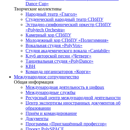
Dance Cup»
Творческие коллективы
Народный театр «Глагол»
Студенческий народный театр СПбПУ
Эстрадно-симфонический оркестр СПбПУ
«Polytech Orchestra»
Камерный хор СПбПУ
Молодежный хор СПбПУ «Полигимния»
Вокальная студия «PolyVox»
Студия академического вокала «Cantabile»
Клуб авторской песни «Четверг»
Танцевальная студия «PolyDance»
КВН
Команда организаторов «Корги»
Международное сотрудничество
Общая информация
Международная деятельность в цифрах
Международные службы
Ресурсный центр международной деятельности
Центр экспертизы иностранных документов об
образовании
Приём и командирование
Документы
Программа «Приглашённый профессор»
Проект PolySPACE