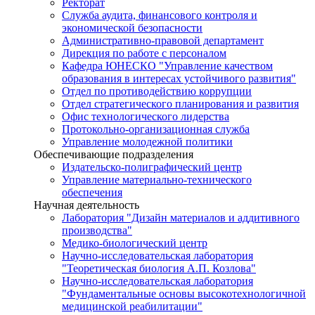
Ректорат
Служба аудита, финансового контроля и
экономической безопасности
Административно-правовой департамент
Дирекция по работе с персоналом
Кафедра ЮНЕСКО "Управление качеством
образования в интересах устойчивого развития"
Отдел по противодействию коррупции
Отдел стратегического планирования и развития
Офис технологического лидерства
Протокольно-организационная служба
Управление молодежной политики
Обеспечивающие подразделения
Издательско-полиграфический центр
Управление материально-технического
обеспечения
Научная деятельность
Лаборатория "Дизайн материалов и аддитивного
производства"
Медико-биологический центр
Научно-исследовательская лаборатория
"Теоретическая биология А.П. Козлова"
Научно-исследовательская лаборатория
"Фундаментальные основы высокотехнологичной
медицинской реабилитации"