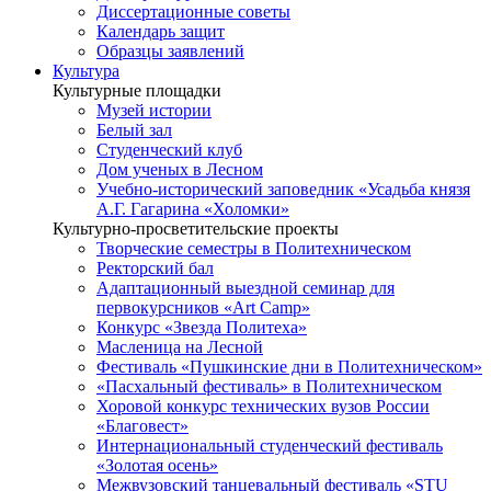
Диссертационные советы
Календарь защит
Образцы заявлений
Культура
Культурные площадки
Музей истории
Белый зал
Студенческий клуб
Дом ученых в Лесном
Учебно-исторический заповедник «Усадьба князя
А.Г. Гагарина «Холомки»
Культурно-просветительские проекты
Творческие семестры в Политехническом
Ректорский бал
Адаптационный выездной семинар для
первокурсников «Art Camp»
Конкурс «Звезда Политеха»
Масленица на Лесной
Фестиваль «Пушкинские дни в Политехническом»
«Пасхальный фестиваль» в Политехническом
Хоровой конкурс технических вузов России
«Благовест»
Интернациональный студенческий фестиваль
«Золотая осень»
Межвузовский танцевальный фестиваль «STU