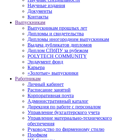
Научные издания
Документы
Контакты
Выпускникам
Выпускникам прошлых лет
Дипломы и свидетельства
Дипломы иногородним выпускникам
Выдача дубликатов дипломов
Диплом СПбПУ за рубежом
POLYTECH COMMUNITY
Эндаумент фонд
Карьера
«Золотые» выпускники
Работникам
Личный кабинет
Расписание занятий
Корпоративная почта
Административный каталог
Дирекция по работе с персоналом
Управление бухгалтерского учета
Управление материально-технического
обеспечения
Руководство по фирменному стилю
Профком