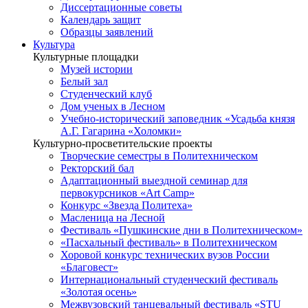
Диссертационные советы
Календарь защит
Образцы заявлений
Культура
Культурные площадки
Музей истории
Белый зал
Студенческий клуб
Дом ученых в Лесном
Учебно-исторический заповедник «Усадьба князя
А.Г. Гагарина «Холомки»
Культурно-просветительские проекты
Творческие семестры в Политехническом
Ректорский бал
Адаптационный выездной семинар для
первокурсников «Art Camp»
Конкурс «Звезда Политеха»
Масленица на Лесной
Фестиваль «Пушкинские дни в Политехническом»
«Пасхальный фестиваль» в Политехническом
Хоровой конкурс технических вузов России
«Благовест»
Интернациональный студенческий фестиваль
«Золотая осень»
Межвузовский танцевальный фестиваль «STU