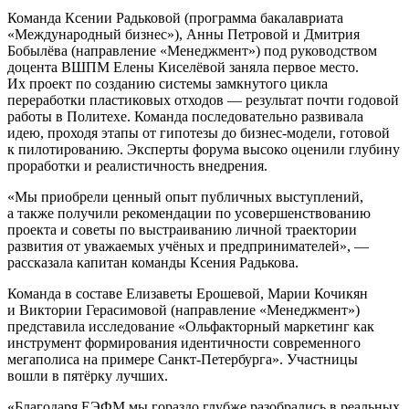
Команда Ксении Радьковой (программа бакалавриата
«Международный бизнес»), Анны Петровой и Дмитрия
Бобылёва (направление «Менеджмент») под руководством
доцента ВШПМ Елены Киселёвой заняла первое место.
Их проект по созданию системы замкнутого цикла
переработки пластиковых отходов — результат почти годовой
работы в Политехе. Команда последовательно развивала
идею, проходя этапы от гипотезы до бизнес-модели, готовой
к пилотированию. Эксперты форума высоко оценили глубину
проработки и реалистичность внедрения.
Мы приобрели ценный опыт публичных выступлений,
а также получили рекомендации по усовершенствованию
проекта и советы по выстраиванию личной траектории
развития от уважаемых учёных и предпринимателей
, —
рассказала капитан команды Ксения Радькова.
Команда в составе Елизаветы Ерошевой, Марии Кочикян
и Виктории Герасимовой (направление «Менеджмент»)
представила исследование «Ольфакторный маркетинг как
инструмент формирования идентичности современного
мегаполиса на примере Санкт-Петербурга». Участницы
вошли в пятёрку лучших.
Благодаря ЕЭФМ мы гораздо глубже разобрались в реальных