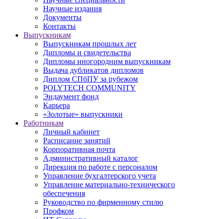
Научные издания
Документы
Контакты
Выпускникам
Выпускникам прошлых лет
Дипломы и свидетельства
Дипломы иногородним выпускникам
Выдача дубликатов дипломов
Диплом СПбПУ за рубежом
POLYTECH COMMUNITY
Эндаумент фонд
Карьера
«Золотые» выпускники
Работникам
Личный кабинет
Расписание занятий
Корпоративная почта
Административный каталог
Дирекция по работе с персоналом
Управление бухгалтерского учета
Управление материально-технического
обеспечения
Руководство по фирменному стилю
Профком