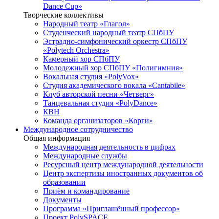
Dance Cup»
Творческие коллективы
Народный театр «Глагол»
Студенческий народный театр СПбПУ
Эстрадно-симфонический оркестр СПбПУ
«Polytech Orchestra»
Камерный хор СПбПУ
Молодежный хор СПбПУ «Полигимния»
Вокальная студия «PolyVox»
Студия академического вокала «Cantabile»
Клуб авторской песни «Четверг»
Танцевальная студия «PolyDance»
КВН
Команда организаторов «Корги»
Международное сотрудничество
Общая информация
Международная деятельность в цифрах
Международные службы
Ресурсный центр международной деятельности
Центр экспертизы иностранных документов об
образовании
Приём и командирование
Документы
Программа «Приглашённый профессор»
Проект PolySPACE