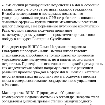
Тема оценки регулирующего воздействия в ЖКХ особенно
важна, потому что она затрагивает каждого гражданина.
В своём исследовании я постаралась показать, что
унифицированный подход к ОРВ не работает в социально
значимых сферах — нужны гибкие механизмы и реальный
диалог с людьми, а не формальные публичные консультации.
Рада, что мои выводы получили признание
на международном уровне
, — прокомментировала свою
победу в конкурсе Екатерина Сулейманова.
И. о. директора ВШГУ Ольга Надежина поздравила
Екатерину с победой:
Наша Высшая школа готовит
специалистов, способных не только грамотно применять
управленческие инструменты, но и видеть их системные
недостатки. Проведённое исследование — яркий пример того,
как академическая работа напрямую связана с решением
реальных проблем граждан в сфере ЖКХ. Желаю Екатерине
не останавливаться на достигнутом и продолжать вносить
вклад в совершенствование государственного управления
в России
.
Магистрантка ВШСиТ (программа «Управление
коммерческой недвижимостью») Александра Лазарева стала
обладателем диплома третьей степени
международного