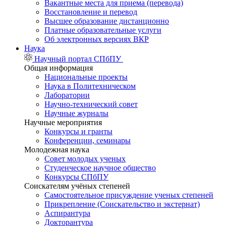
Вакантные места для приема (перевода)
Восстановление и перевод
Высшее образование дистанционно
Платные образовательные услуги
Об электронных версиях ВКР
Наука
Научный портал СПбПУ
Общая информация
Национальные проекты
Наука в Политехническом
Лаборатории
Научно-технический совет
Научные журналы
Научные мероприятия
Конкурсы и гранты
Конференции, семинары
Молодежная наука
Совет молодых ученых
Студенческое научное общество
Конкурсы СПбПУ
Соискателям учёных степеней
Самостоятельное присуждение ученых степеней
Прикрепление (Соискательство и экстернат)
Аспирантура
Докторантура