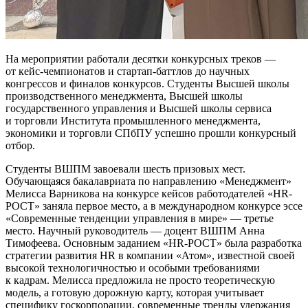
На мероприятии работали десятки конкурсных треков —
от кейс-чемпионатов и стартап-баттлов до научных
конгрессов и финалов конкурсов. Студенты Высшей школы
производственного менеджмента, Высшей школы
государственного управления и Высшей школы сервиса
и торговли Института промышленного менеджмента,
экономики и торговли СПбПУ успешно прошли конкурсный
отбор.
Студенты ВШПМ завоевали шесть призовых мест.
Обучающаяся бакалавриата по направлению «Менеджмент»
Мелисса Варникова на конкурсе кейсов работодателей «HR-
РОСТ» заняла первое место, а в международном конкурсе эссе
«Современные тенденции управления в мире» — третье
место. Научный руководитель — доцент ВШПМ Анна
Тимофеева. Основным заданием «HR-РОСТ» была разработка
стратегии развития HR в компании «Атом», известной своей
высокой технологичностью и особыми требованиями
к кадрам. Мелисса предложила не просто теоретическую
модель, а готовую дорожную карту, которая учитывает
специфику госкорпорации, современные тренды удержания