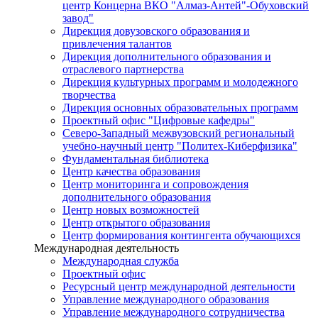
центр Концерна ВКО "Алмаз-Антей"-Обуховский
завод"
Дирекция довузовского образования и
привлечения талантов
Дирекция дополнительного образования и
отраслевого партнерства
Дирекция культурных программ и молодежного
творчества
Дирекция основных образовательных программ
Проектный офис "Цифровые кафедры"
Северо-Западный межвузовский региональный
учебно-научный центр "Политех-Киберфизика"
Фундаментальная библиотека
Центр качества образования
Центр мониторинга и сопровождения
дополнительного образования
Центр новых возможностей
Центр открытого образования
Центр формирования контингента обучающихся
Международная деятельность
Международная служба
Проектный офис
Ресурсный центр международной деятельности
Управление международного образования
Управление международного сотрудничества