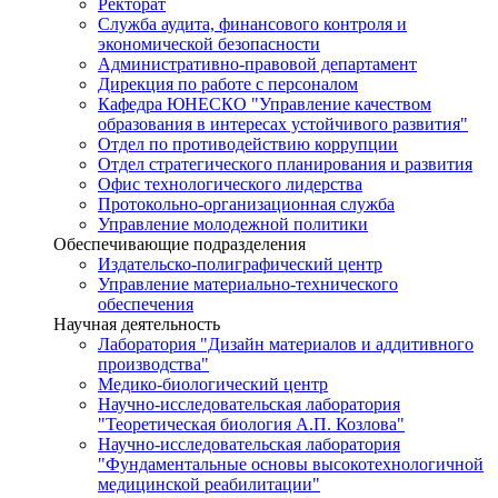
Ректорат
Служба аудита, финансового контроля и
экономической безопасности
Административно-правовой департамент
Дирекция по работе с персоналом
Кафедра ЮНЕСКО "Управление качеством
образования в интересах устойчивого развития"
Отдел по противодействию коррупции
Отдел стратегического планирования и развития
Офис технологического лидерства
Протокольно-организационная служба
Управление молодежной политики
Обеспечивающие подразделения
Издательско-полиграфический центр
Управление материально-технического
обеспечения
Научная деятельность
Лаборатория "Дизайн материалов и аддитивного
производства"
Медико-биологический центр
Научно-исследовательская лаборатория
"Теоретическая биология А.П. Козлова"
Научно-исследовательская лаборатория
"Фундаментальные основы высокотехнологичной
медицинской реабилитации"