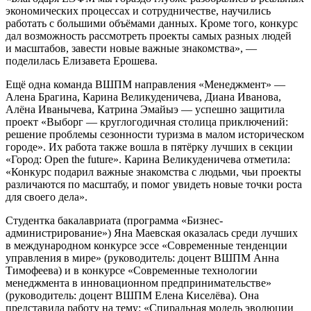
экономических процессах и сотрудничестве, научились
работать с большими объёмами данных. Кроме того, конкурс
дал возможность рассмотреть проекты самых разных людей
и масштабов, завести новые важные знакомства
, —
поделилась Елизавета Ерошева.
Ещё одна команда ВШПМ направления «Менеджмент» —
Алена Брагина, Карина Великуденичева, Диана Иванова,
Алёна Иванычева, Катрина Эмайыэ — успешно защитила
проект «Выборг — круглогодичная столица приключений:
решение проблемы сезонности туризма в малом историческом
городе». Их работа также вошла в пятёрку лучших в секции
«Город: Open the future». Карина Великуденичева отметила:
Конкурс подарил важные знакомства с людьми, чьи проекты
различаются по масштабу, и помог увидеть новые точки роста
для своего дела
.
Студентка бакалавриата (программа «Бизнес-
администрирование») Яна Маевская оказалась среди лучших
в международном конкурсе эссе «Современные тенденции
управления в мире» (руководитель: доцент ВШПМ Анна
Тимофеева) и в конкурсе «Современные технологии
менеджмента в инновационном предпринимательстве»
(руководитель: доцент ВШПМ Елена Киселёва). Она
представила работу на тему: «Спиральная модель эволюции