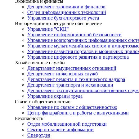
Экономика и финансы
Департамент экономики и финансов
Отдел информационных технологий
Управление бухгалтерского учета
Информационно-ресурсное обеспечение
Управление "СКЦ"
Управление информационной безопасности
Управление корпоративных информационных сист
Управление мультимедийных систем и импортозам
Управление развития порталов и мобильных прил
Управление цифрового развития и партнерства
Хозяйственные службы
Департамент имущественных отношений
Департамент инженерных служб
Департамент ремонта и технического надзора
Департамент транспорта и механизации
Департамент эксплуатационно-хозяйственных служ
Управление охраны труда
Связи с общественностью
Управление по связям с общественностью
Центр фандрайзинга и работы с выпускниками
Безопасность
Отдел мобилизационной подготовки
Сектор по защите информации
Спецотдел