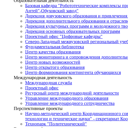
Образовательная деятельность
Базовая кафедра "Робототехнические комплексы п
Антей"-Обуховский завод"
Дирекция довузовского образования и привлечения
Дирекция дополнительного образования и отраслев
Дирекция культурных программ и молодежного тво
Дирекция основных образовательных программ
Проектный офис "Цифровые кафедры"
Северо-Западный межвузовский региональный уче
Фундаментальная библиотека
Центр качества образования
Центр мониторинга и сопровождения дополнительн
Центр новых возможностей
Центр открытого образования
Центр формирования контингента обучающихся
Международная деятельность
Международная служба
Проектный офис
Ресурсный центр международной деятельности
Управление международного образования
Управление международного сотрудничества
Перспективные проекты
Научно-методический центр Координационного сов
технологии и технические науки" - секретариат Ко
Технопарк "Политехнический"