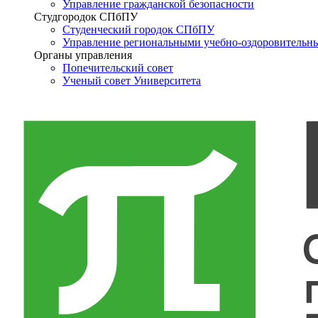
Управление гражданской безопасности
Студгородок СПбПУ
Студенческий городок СПбПУ
Управление региональными учебно-оздоровительн
Органы управления
Попечительский совет
Ученый совет Университета