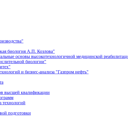
оизводства"
кая биология А.П. Козлова"
тальные основы высокотехнологичной медицинской реабилитац
числительной биологии"
итех"
хнологий и бизнес-анализа "Газпром нефть"
та
ров высшей квалификации
рограмм
а технологий
евой подготовки