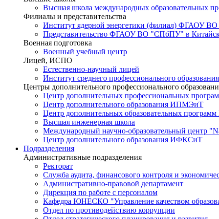
Высшая школа международных образовательных п
Филиалы и представительства
Институт ядерной энергетики (филиал) ФГАОУ ВО
Представительство ФГАОУ ВО "СПбПУ" в Китайско
Военная подготовка
Военный учебный центр
Лицей, ИСПО
Естественно-научный лицей
Институт среднего профессионального образования
Центры дополнительного профессионального образовани
Центр дополнительных профессиональных програм
Центр дополнительного образования ИПМЭиТ
Центр дополнительных образовательных программ
Высшая инженерная школа
Международный научно-образовательный центр "Nat
Центр дополнительного образования ИФКСиТ
Подразделения
Административные подразделения
Ректорат
Служба аудита, финансового контроля и экономиче
Административно-правовой департамент
Дирекция по работе с персоналом
Кафедра ЮНЕСКО "Управление качеством образован
Отдел по противодействию коррупции
Отдел стратегического планирования и развития