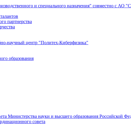
роизводственного и специального назначения" совместно с АО 
 талантов
ого партнерства
рчества
бно-научный центр "Политех-Киберфизика"
ого образования
ета Министерства науки и высшего образования Российской Фед
ординационного совета