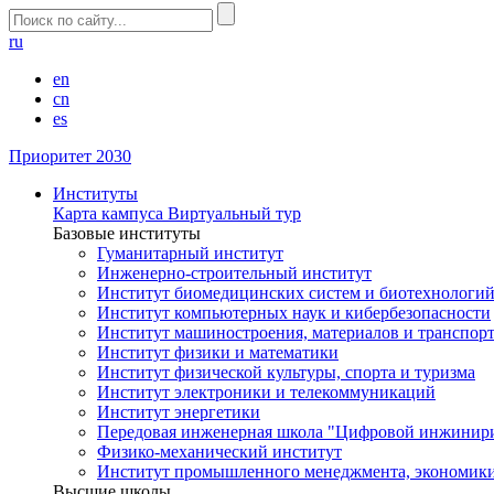
ru
en
cn
es
Приоритет 2030
Институты
Карта кампуса
Виртуальный тур
Базовые институты
Гуманитарный институт
Инженерно-строительный институт
Институт биомедицинских систем и биотехнологи
Институт компьютерных наук и кибербезопасности
Институт машиностроения, материалов и транспор
Институт физики и математики
Институт физической культуры, спорта и туризма
Институт электроники и телекоммуникаций
Институт энергетики
Передовая инженерная школа "Цифровой инжинир
Физико-механический институт
Институт промышленного менеджмента, экономики
Высшие школы