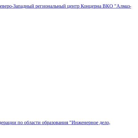
"Северо-Западный региональный центр Концерна ВКО "Алмаз-
ерации по области образования "Инженерное дело,