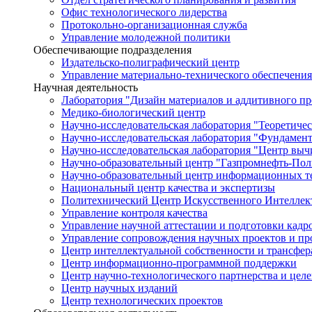
Офис технологического лидерства
Протокольно-организационная служба
Управление молодежной политики
Обеспечивающие подразделения
Издательско-полиграфический центр
Управление материально-технического обеспечения
Научная деятельность
Лаборатория "Дизайн материалов и аддитивного пр
Медико-биологический центр
Научно-исследовательская лаборатория "Теоретичес
Научно-исследовательская лаборатория "Фундамен
Научно-исследовательская лаборатория "Центр вы
Научно-образовательный центр "Газпромнефть-Пол
Научно-образовательный центр информационных те
Национальный центр качества и экспертизы
Политехнический Центр Искусственного Интеллек
Управление контроля качества
Управление научной аттестации и подготовки кад
Управление сопровождения научных проектов и п
Центр интеллектуальной собственности и трансфер
Центр информационно-программной поддержки
Центр научно-технологического партнерства и цел
Центр научных изданий
Центр технологических проектов