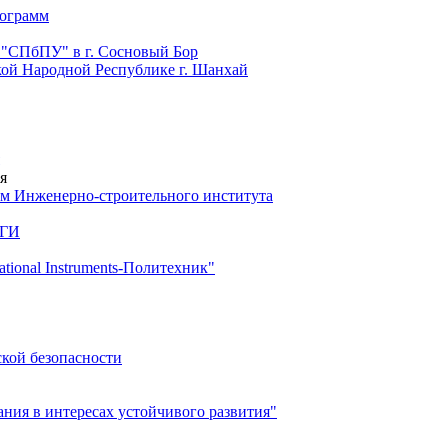
рограмм
 "СПбПУ" в г. Сосновый Бор
й Народной Республике г. Шанхай
я
м Инженерно-строительного института
 ГИ
ional Instruments-Политехник"
ской безопасности
ия в интересах устойчивого развития"