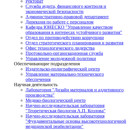
Ректорат
Служба аудита, финансового контроля и
экономической безопасности
Административно-правовой департамент
Дирекция по работе с персоналом
Кафедра ЮНЕСКО "Управление качеством
образования в интересах устойчивого развития"
Отдел по противодействию коррупции
Отдел стратегического планирования и развития
Офис технологического лидерства
Протокольно-организационная служба
Управление молодежной политики
Обеспечивающие подразделения
Издательско-полиграфический центр
Управление материально-технического
обеспечения
Научная деятельность
Лаборатория "Дизайн материалов и аддитивного
производства"
Медико-биологический центр
Научно-исследовательская лаборатория
"Теоретическая биология А.П. Козлова"
Научно-исследовательская лаборатория
"Фундаментальные основы высокотехнологичной
медицинской реабилитации"