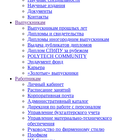
Научные издания
Документы
Контакты
Выпускникам
Выпускникам прошлых лет
Дипломы и свидетельства
Дипломы иногородним выпускникам
Выдача дубликатов дипломов
Диплом СПбПУ за рубежом
POLYTECH COMMUNITY
Эндаумент фонд
Карьера
«Золотые» выпускники
Работникам
Личный кабинет
Расписание занятий
Корпоративная почта
Административный каталог
Дирекция по работе с персоналом
Управление бухгалтерского учета
Управление материально-технического
обеспечения
Руководство по фирменному стилю
Профком