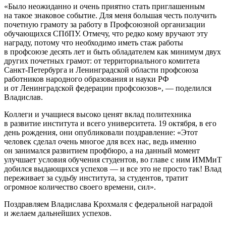
Было неожиданно и очень приятно стать приглашенным
на такое знаковое событие. Для меня большая честь получить
почетную грамоту за работу в Профсоюзной организации
обучающихся СПбПУ. Отмечу, что редко кому вручают эту
награду, потому что необходимо иметь стаж работы
в профсоюзе десять лет и быть обладателем как минимум двух
других почетных грамот: от территориального комитета
Санкт-Петербурга и Ленинградской области профсоюза
работников народного образования и науки РФ
и от Ленинградской федерации профсоюзов
, — поделился
Владислав.
Коллеги и учащиеся высоко ценят вклад политехника
в развитие института и всего университета. 19 октября, в его
день рождения, они опубликовали поздравление:
Этот
человек сделал очень многое для всех нас, ведь именно
он занимался развитием профбюро, а на данный момент
улучшает условия обучения студентов, во главе с ним ИММиТ
добился выдающихся успехов — и все это не просто так! Влад
переживает за судьбу института, за студентов, тратит
огромное количество своего времени, сил
.
Поздравляем Владислава Крохмаля с федеральной наградой
и желаем дальнейших успехов.