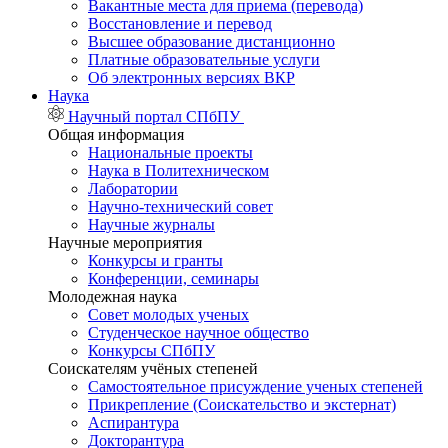
Вакантные места для приема (перевода)
Восстановление и перевод
Высшее образование дистанционно
Платные образовательные услуги
Об электронных версиях ВКР
Наука
Научный портал СПбПУ
Общая информация
Национальные проекты
Наука в Политехническом
Лаборатории
Научно-технический совет
Научные журналы
Научные мероприятия
Конкурсы и гранты
Конференции, семинары
Молодежная наука
Совет молодых ученых
Студенческое научное общество
Конкурсы СПбПУ
Соискателям учёных степеней
Самостоятельное присуждение ученых степеней
Прикрепление (Соискательство и экстернат)
Аспирантура
Докторантура