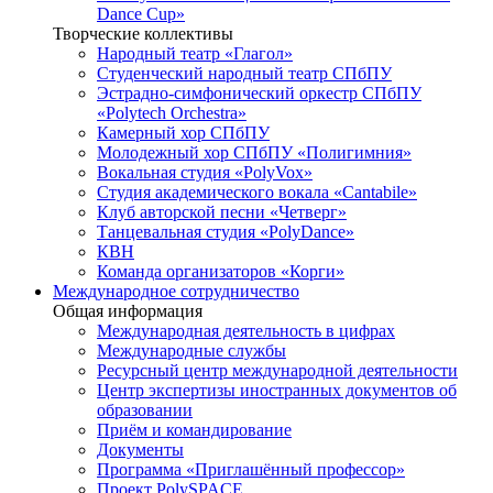
Dance Cup»
Творческие коллективы
Народный театр «Глагол»
Студенческий народный театр СПбПУ
Эстрадно-симфонический оркестр СПбПУ
«Polytech Orchestra»
Камерный хор СПбПУ
Молодежный хор СПбПУ «Полигимния»
Вокальная студия «PolyVox»
Студия академического вокала «Cantabile»
Клуб авторской песни «Четверг»
Танцевальная студия «PolyDance»
КВН
Команда организаторов «Корги»
Международное сотрудничество
Общая информация
Международная деятельность в цифрах
Международные службы
Ресурсный центр международной деятельности
Центр экспертизы иностранных документов об
образовании
Приём и командирование
Документы
Программа «Приглашённый профессор»
Проект PolySPACE