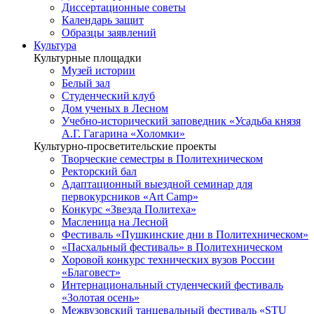
Диссертационные советы
Календарь защит
Образцы заявлений
Культура
Культурные площадки
Музей истории
Белый зал
Студенческий клуб
Дом ученых в Лесном
Учебно-исторический заповедник «Усадьба князя
А.Г. Гагарина «Холомки»
Культурно-просветительские проекты
Творческие семестры в Политехническом
Ректорский бал
Адаптационный выездной семинар для
первокурсников «Art Camp»
Конкурс «Звезда Политеха»
Масленица на Лесной
Фестиваль «Пушкинские дни в Политехническом»
«Пасхальный фестиваль» в Политехническом
Хоровой конкурс технических вузов России
«Благовест»
Интернациональный студенческий фестиваль
«Золотая осень»
Межвузовский танцевальный фестиваль «STU