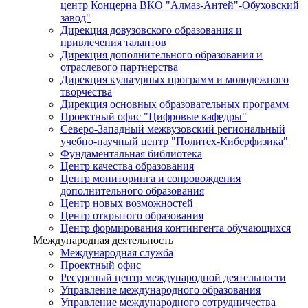
центр Концерна ВКО "Алмаз-Антей"-Обуховский
завод"
Дирекция довузовского образования и
привлечения талантов
Дирекция дополнительного образования и
отраслевого партнерства
Дирекция культурных программ и молодежного
творчества
Дирекция основных образовательных программ
Проектный офис "Цифровые кафедры"
Северо-Западный межвузовский региональный
учебно-научный центр "Политех-Киберфизика"
Фундаментальная библиотека
Центр качества образования
Центр мониторинга и сопровождения
дополнительного образования
Центр новых возможностей
Центр открытого образования
Центр формирования контингента обучающихся
Международная деятельность
Международная служба
Проектный офис
Ресурсный центр международной деятельности
Управление международного образования
Управление международного сотрудничества