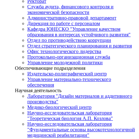
Ректорат
Служба аудита, финансового контроля и
экономической безопасности
Административно-правовой департамент
Дирекция по работе с персоналом
Кафедра ЮНЕСКО "Управление качеством
образования в интересах устойчивого развития"
Отдел по противодействию коррупции
Отдел стратегического планирования и развития
Офис технологического лидерства
Протокольно-организационная служба
Управление молодежной политики
Обеспечивающие подразделения
Издательско-полиграфический центр
Управление материально-технического
обеспечения
Научная деятельность
Лаборатория "Дизайн материалов и аддитивного
производства"
Медико-биологический центр
Научно-исследовательская лаборатория
"Теоретическая биология А.П. Козлова"
Научно-исследовательская лаборатория
"Фундаментальные основы высокотехнологичной
медицинской реабилитации"