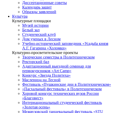
Диссертационные советы
Календарь защит
Образцы заявлений
Культура
Культурные площадки
Музей истории
Белый зал
Студенческий клуб
Дом ученых в Лесном
Учебно-исторический заповедник «Усадьба князя
А.Г. Гагарина «Холомки»
Культурно-просветительские проекты
Творческие семестры в Политехническом
Ректорский бал
Адаптационный выездной семинар для
первокурсников «Art Camp»
Конкурс «Звезда Политеха»
Масленица на Лесной
Фестиваль «Пушкинские дни в Политехническом»
«Пасхальный фестиваль» в Политехническом
Хоровой конкурс технических вузов России
«Благовест»
Интернациональный студенческий фестиваль
«Золотая осень»
Межвузовский танцевальный фестиваль «STU