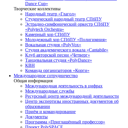
Dance Cup»
Творческие коллективы
Народный театр «Глагол»
Студенческий народный театр СПбПУ
Эстрадно-симфонический оркестр СПбПУ
«Polytech Orchestra»
Камерный хор СПбПУ
Молодежный хор СПбПУ «Полигимния»
Вокальная студия «PolyVox»
Студия академического вокала «Cantabile»
Клуб авторской песни «Четверг»
Танцевальная студия «PolyDance»
КВН
Команда организаторов «Корги»
Международное сотрудничество
Общая информация
Международная деятельность в цифрах
Международные службы
Ресурсный центр международной деятельности
Центр экспертизы иностранных документов об
образовании
Приём и командирование
Документы
Программа «Приглашённый профессор»
Проект PolySPACE