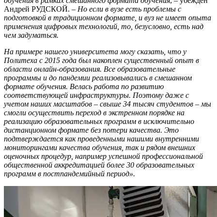
обучения в рамках смешанного формата обучения
, – убежден
Андрей РУДСКОЙ. –
Но если в вузе есть проблемы с
подготовкой в традиционном формате, и вуз не имеет опыта
применения цифровых технологий, то, безусловно, есть над
чем задуматься.
На примере нашего университета могу сказать, что у
Политеха с 2015 года был накоплен существенный опыт в
области онлайн-образования. Все образовательные
программы и до пандемии реализовывались в смешанном
формате обучения. Велась работа по развитию
соответствующей инфраструктуры. Поэтому даже с
учетом наших масштабов – свыше 34 тысяч студентов – мы
смогли осуществить переход в экстренном порядке на
реализацию образовательных программ в исключительно
дистанционном формате без потери качества. Это
подтверждается как проведенными нашими внутренними
мониторингами качества обучения, так и рядом внешних
оценочных процедур, например успешной профессиональной
общественной аккредитацией более 30 образовательных
программ в постпандемийный период».