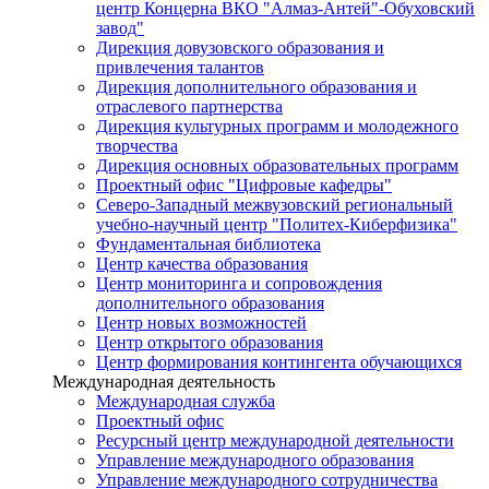
центр Концерна ВКО "Алмаз-Антей"-Обуховский
завод"
Дирекция довузовского образования и
привлечения талантов
Дирекция дополнительного образования и
отраслевого партнерства
Дирекция культурных программ и молодежного
творчества
Дирекция основных образовательных программ
Проектный офис "Цифровые кафедры"
Северо-Западный межвузовский региональный
учебно-научный центр "Политех-Киберфизика"
Фундаментальная библиотека
Центр качества образования
Центр мониторинга и сопровождения
дополнительного образования
Центр новых возможностей
Центр открытого образования
Центр формирования контингента обучающихся
Международная деятельность
Международная служба
Проектный офис
Ресурсный центр международной деятельности
Управление международного образования
Управление международного сотрудничества