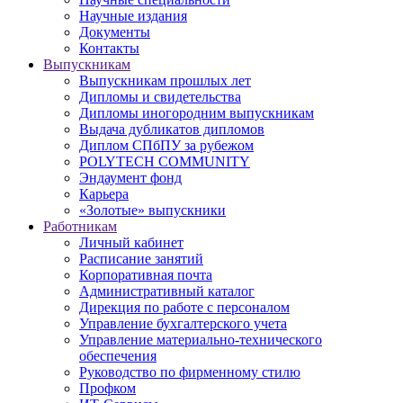
Научные издания
Документы
Контакты
Выпускникам
Выпускникам прошлых лет
Дипломы и свидетельства
Дипломы иногородним выпускникам
Выдача дубликатов дипломов
Диплом СПбПУ за рубежом
POLYTECH COMMUNITY
Эндаумент фонд
Карьера
«Золотые» выпускники
Работникам
Личный кабинет
Расписание занятий
Корпоративная почта
Административный каталог
Дирекция по работе с персоналом
Управление бухгалтерского учета
Управление материально-технического
обеспечения
Руководство по фирменному стилю
Профком