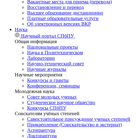
Вакантные места для приема (перевода)
Восстановление и перевод
Высшее образование дистанционно
Платные образовательные услуги
Об электронных версиях ВКР
Наука
Научный портал СПбПУ
Общая информация
Национальные проекты
Наука в Политехническом
Лаборатории
Научно-технический совет
Научные журналы
Научные мероприятия
Конкурсы и гранты
Конференции, семинары
Молодежная наука
Совет молодых ученых
Студенческое научное общество
Конкурсы СПбПУ
Соискателям учёных степеней
Самостоятельное присуждение ученых степеней
Прикрепление (Соискательство и экстернат)
Аспирантура
Докторантура