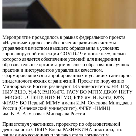
Мероприятие проводилось в рамках федерального проекта
«Научно-методическое обеспечение развития системы
управления качеством высшего образования в условиях
коронавирусной инфекции COVID-19 и после нее», целью
которого является обеспечение условий для внедрения в
образовательные организации высшего образования лучших
практик и инструментов управления качеством,
сформировавшихся и апробированных в условиях санитарно-
эпидемиологических ограничений. Проект по поручению
Минобрнауки России реализуют 13 университетов: НИ ТГУ,
НИУ ВШЭ, УрФУ, РАНХиГС, ГАОУ ВО МГПУ, ДВФУ, НИТУ
«МИСиС», СПбПУ, НИУ ИТМО, БФУ им. И. Канта, КФУ,
ФГАОУ ВО Первый МГМУ имени И.М. Сеченова Минздрава
России (Сеченовский университет), ФГБУ «НМИЦ
им. В. А. Алмазова» Минздрава России.
Приветствуя участников, проректор по образовательной
деятельности СПбПУ Елена РАЗИНКИНА пояснила, что
данная дискуссионная площадка стала логическим