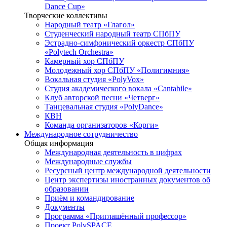
Dance Cup»
Творческие коллективы
Народный театр «Глагол»
Студенческий народный театр СПбПУ
Эстрадно-симфонический оркестр СПбПУ
«Polytech Orchestra»
Камерный хор СПбПУ
Молодежный хор СПбПУ «Полигимния»
Вокальная студия «PolyVox»
Студия академического вокала «Cantabile»
Клуб авторской песни «Четверг»
Танцевальная студия «PolyDance»
КВН
Команда организаторов «Корги»
Международное сотрудничество
Общая информация
Международная деятельность в цифрах
Международные службы
Ресурсный центр международной деятельности
Центр экспертизы иностранных документов об
образовании
Приём и командирование
Документы
Программа «Приглашённый профессор»
Проект PolySPACE