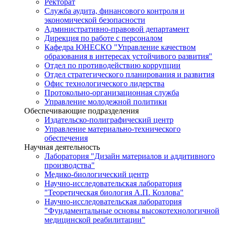
Ректорат
Служба аудита, финансового контроля и
экономической безопасности
Административно-правовой департамент
Дирекция по работе с персоналом
Кафедра ЮНЕСКО "Управление качеством
образования в интересах устойчивого развития"
Отдел по противодействию коррупции
Отдел стратегического планирования и развития
Офис технологического лидерства
Протокольно-организационная служба
Управление молодежной политики
Обеспечивающие подразделения
Издательско-полиграфический центр
Управление материально-технического
обеспечения
Научная деятельность
Лаборатория "Дизайн материалов и аддитивного
производства"
Медико-биологический центр
Научно-исследовательская лаборатория
"Теоретическая биология А.П. Козлова"
Научно-исследовательская лаборатория
"Фундаментальные основы высокотехнологичной
медицинской реабилитации"