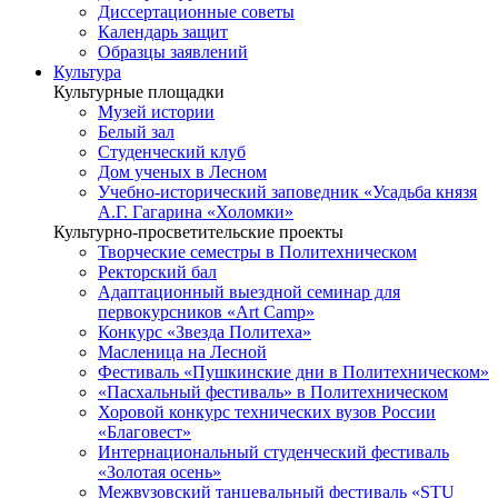
Диссертационные советы
Календарь защит
Образцы заявлений
Культура
Культурные площадки
Музей истории
Белый зал
Студенческий клуб
Дом ученых в Лесном
Учебно-исторический заповедник «Усадьба князя
А.Г. Гагарина «Холомки»
Культурно-просветительские проекты
Творческие семестры в Политехническом
Ректорский бал
Адаптационный выездной семинар для
первокурсников «Art Camp»
Конкурс «Звезда Политеха»
Масленица на Лесной
Фестиваль «Пушкинские дни в Политехническом»
«Пасхальный фестиваль» в Политехническом
Хоровой конкурс технических вузов России
«Благовест»
Интернациональный студенческий фестиваль
«Золотая осень»
Межвузовский танцевальный фестиваль «STU