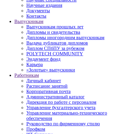
Научные издания
Документы
Контакты
Выпускникам
Выпускникам прошлых лет
Дипломы и свидетельства
Дипломы иногородним выпускникам
Выдача дубликатов дипломов
Диплом СПбПУ за рубежом
POLYTECH COMMUNITY
Эндаумент фонд
Карьера
«Золотые» выпускники
Работникам
Личный кабинет
Расписание занятий
Корпоративная почта
Административный каталог
Дирекция по работе с персоналом
Управление бухгалтерского учета
Управление материально-технического
обеспечения
Руководство по фирменному стилю
Профком