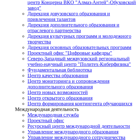
центр Концерна ВКО "Алмаз-Антей"-Обуховский
завод"
Дирекция довузовского образования и
привлечения талантов
Дирекция дополнительного образования и
отраслевого партнерства
Дирекция культурных программ и молодежного
творчества
Дирекция основных образовательных программ
Проектный офис "Цифровые кафедры"
Северо-Западный межвузовский региональный
учебно-научный центр "Политех-Киберфизика"
Фундаментальная библиотека
Центр качества образования
Центр мониторинга и сопровождения
дополнительного образования
Центр новых возможностей
Центр открытого образования
Центр формирования контингента обучающихся
Международная деятельность
Международная служба
Проектный офис
Ресурсный центр международной деятельности
Управление международного образования
Управление международного сотрудничества