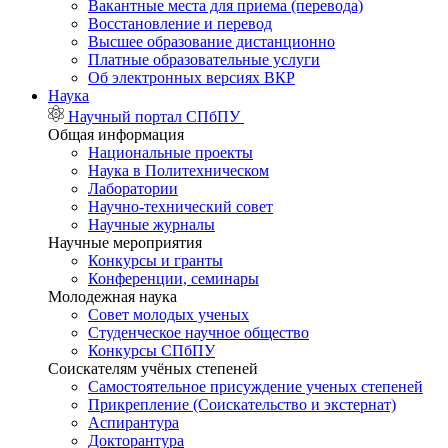
Вакантные места для приема (перевода)
Восстановление и перевод
Высшее образование дистанционно
Платные образовательные услуги
Об электронных версиях ВКР
Наука
Научный портал СПбПУ
Общая информация
Национальные проекты
Наука в Политехническом
Лаборатории
Научно-технический совет
Научные журналы
Научные мероприятия
Конкурсы и гранты
Конференции, семинары
Молодежная наука
Совет молодых ученых
Студенческое научное общество
Конкурсы СПбПУ
Соискателям учёных степеней
Самостоятельное присуждение ученых степеней
Прикрепление (Соискательство и экстернат)
Аспирантура
Докторантура