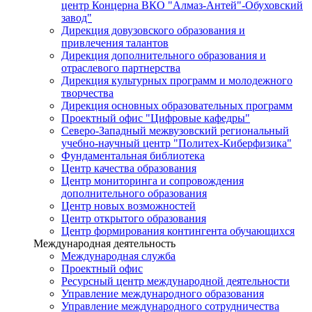
центр Концерна ВКО "Алмаз-Антей"-Обуховский
завод"
Дирекция довузовского образования и
привлечения талантов
Дирекция дополнительного образования и
отраслевого партнерства
Дирекция культурных программ и молодежного
творчества
Дирекция основных образовательных программ
Проектный офис "Цифровые кафедры"
Северо-Западный межвузовский региональный
учебно-научный центр "Политех-Киберфизика"
Фундаментальная библиотека
Центр качества образования
Центр мониторинга и сопровождения
дополнительного образования
Центр новых возможностей
Центр открытого образования
Центр формирования контингента обучающихся
Международная деятельность
Международная служба
Проектный офис
Ресурсный центр международной деятельности
Управление международного образования
Управление международного сотрудничества