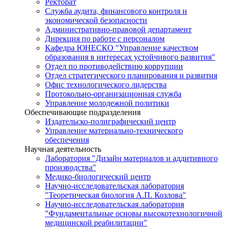
Ректорат
Служба аудита, финансового контроля и
экономической безопасности
Административно-правовой департамент
Дирекция по работе с персоналом
Кафедра ЮНЕСКО "Управление качеством
образования в интересах устойчивого развития"
Отдел по противодействию коррупции
Отдел стратегического планирования и развития
Офис технологического лидерства
Протокольно-организационная служба
Управление молодежной политики
Обеспечивающие подразделения
Издательско-полиграфический центр
Управление материально-технического
обеспечения
Научная деятельность
Лаборатория "Дизайн материалов и аддитивного
производства"
Медико-биологический центр
Научно-исследовательская лаборатория
"Теоретическая биология А.П. Козлова"
Научно-исследовательская лаборатория
"Фундаментальные основы высокотехнологичной
медицинской реабилитации"