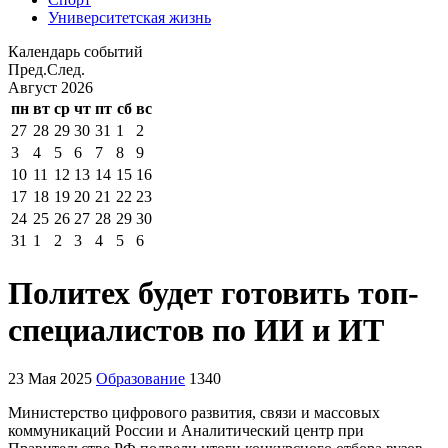
Университетская жизнь
Календарь событий
Пред.
След.
Август
2026
пн
вт
ср
чт
пт
сб
вс
27
28
29
30
31
1
2
3
4
5
6
7
8
9
10
11
12
13
14
15
16
17
18
19
20
21
22
23
24
25
26
27
28
29
30
31
1
2
3
4
5
6
Политех будет готовить топ-
специалистов по ИИ и ИТ
23 Мая 2025
Образование
1340
Министерство цифрового развития, связи и массовых
коммуникаций России и Аналитический центр при