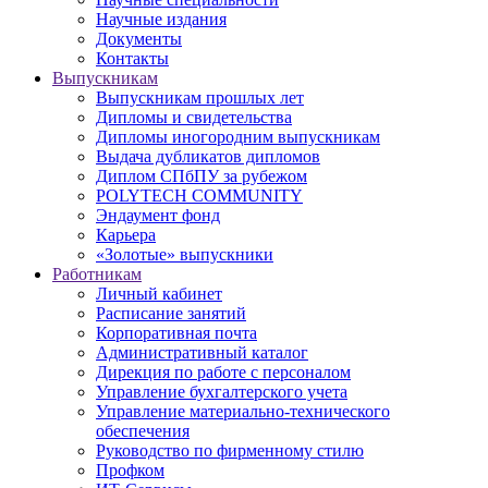
Научные издания
Документы
Контакты
Выпускникам
Выпускникам прошлых лет
Дипломы и свидетельства
Дипломы иногородним выпускникам
Выдача дубликатов дипломов
Диплом СПбПУ за рубежом
POLYTECH COMMUNITY
Эндаумент фонд
Карьера
«Золотые» выпускники
Работникам
Личный кабинет
Расписание занятий
Корпоративная почта
Административный каталог
Дирекция по работе с персоналом
Управление бухгалтерского учета
Управление материально-технического
обеспечения
Руководство по фирменному стилю
Профком