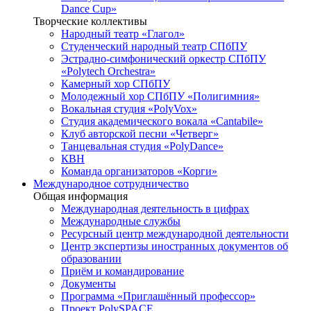
Dance Cup»
Творческие коллективы
Народный театр «Глагол»
Студенческий народный театр СПбПУ
Эстрадно-симфонический оркестр СПбПУ
«Polytech Orchestra»
Камерный хор СПбПУ
Молодежный хор СПбПУ «Полигимния»
Вокальная студия «PolyVox»
Студия академического вокала «Cantabile»
Клуб авторской песни «Четверг»
Танцевальная студия «PolyDance»
КВН
Команда организаторов «Корги»
Международное сотрудничество
Общая информация
Международная деятельность в цифрах
Международные службы
Ресурсный центр международной деятельности
Центр экспертизы иностранных документов об
образовании
Приём и командирование
Документы
Программа «Приглашённый профессор»
Проект PolySPACE