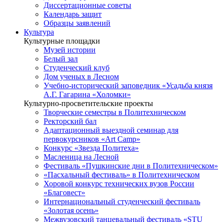
Диссертационные советы
Календарь защит
Образцы заявлений
Культура
Культурные площадки
Музей истории
Белый зал
Студенческий клуб
Дом ученых в Лесном
Учебно-исторический заповедник «Усадьба князя
А.Г. Гагарина «Холомки»
Культурно-просветительские проекты
Творческие семестры в Политехническом
Ректорский бал
Адаптационный выездной семинар для
первокурсников «Art Camp»
Конкурс «Звезда Политеха»
Масленица на Лесной
Фестиваль «Пушкинские дни в Политехническом»
«Пасхальный фестиваль» в Политехническом
Хоровой конкурс технических вузов России
«Благовест»
Интернациональный студенческий фестиваль
«Золотая осень»
Межвузовский танцевальный фестиваль «STU