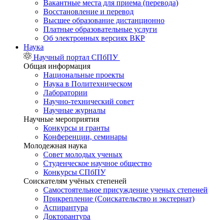
Вакантные места для приема (перевода)
Восстановление и перевод
Высшее образование дистанционно
Платные образовательные услуги
Об электронных версиях ВКР
Наука
Научный портал СПбПУ
Общая информация
Национальные проекты
Наука в Политехническом
Лаборатории
Научно-технический совет
Научные журналы
Научные мероприятия
Конкурсы и гранты
Конференции, семинары
Молодежная наука
Совет молодых ученых
Студенческое научное общество
Конкурсы СПбПУ
Соискателям учёных степеней
Самостоятельное присуждение ученых степеней
Прикрепление (Соискательство и экстернат)
Аспирантура
Докторантура