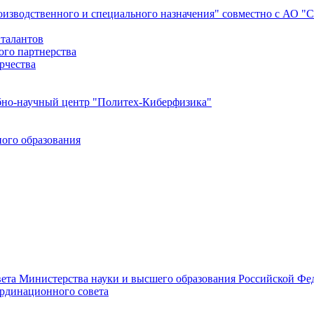
роизводственного и специального назначения" совместно с АО 
 талантов
ого партнерства
рчества
бно-научный центр "Политех-Киберфизика"
ого образования
ета Министерства науки и высшего образования Российской Фед
ординационного совета