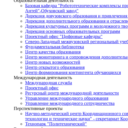
Образовательная деятельность
Базовая кафедра "Робототехнические комплексы п
Антей"-Обуховский завод"
Дирекция довузовского образования и привлечения
Дирекция дополнительного образования и отраслев
Дирекция культурных программ и молодежного тво
Дирекция основных образовательных программ
Проектный офис "Цифровые кафедры"
Северо-Западный межвузовский региональный уче
Фундаментальная библиотека
Центр качества образования
Центр мониторинга и сопровождения дополнительн
Центр новых возможностей
Центр открытого образования
Центр формирования контингента обучающихся
Международная деятельность
Международная служба
Проектный офис
Ресурсный центр международной деятельности
Управление международного образования
Управление международного сотрудничества
Перспективные проекты
Научно-методический центр Координационного сов
технологии и технические науки" - секретариат Ко
Технопарк "Политехнический"