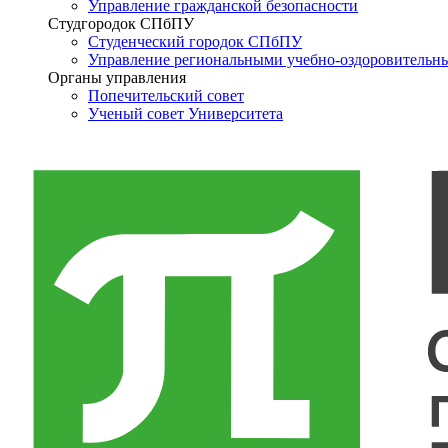
Управление гражданской безопасности
Студгородок СПбПУ
Студенческий городок СПбПУ
Управление региональными учебно-оздоровительн
Органы управления
Попечительский совет
Ученый совет Университета