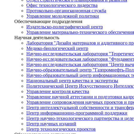
Офис технологического лидерства
Протокольно-организационная служба
Управление молодежной политики
Обеспечивающие подразделения
Издательско-полиграфический центр
Управление материально-технического обеспечения
Научная деятельность
Лаборатория "Дизайн материалов и аддитивного пр
Медико-биологический центр
Научно-исследовательская лаборатория "Теоретичес
Научно-исследовательская лаборатория "Фундамен
Научно-исследовательская лаборатория "Центр вы
Научно-образовательный центр "Газпромнефть-Пол
Научно-образовательный центр информационных те
Национальный центр качества и экспертизы
Политехнический Центр Искусственного Интеллек
Управление контроля качества
Управление научной аттестации и подготовки кад
Управление сопровождения научных проектов и п
Центр интеллектуальной собственности и трансфер
Центр информационно-программной поддержки
Центр научно-технологического партнерства и цел
Центр научных изданий
Центр технологических проектов