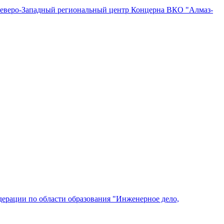
"Северо-Западный региональный центр Концерна ВКО "Алмаз-
ерации по области образования "Инженерное дело,