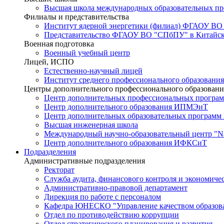
Высшая школа международных образовательных п
Филиалы и представительства
Институт ядерной энергетики (филиал) ФГАОУ ВО
Представительство ФГАОУ ВО "СПбПУ" в Китайско
Военная подготовка
Военный учебный центр
Лицей, ИСПО
Естественно-научный лицей
Институт среднего профессионального образования
Центры дополнительного профессионального образовани
Центр дополнительных профессиональных програм
Центр дополнительного образования ИПМЭиТ
Центр дополнительных образовательных программ
Высшая инженерная школа
Международный научно-образовательный центр "Nat
Центр дополнительного образования ИФКСиТ
Подразделения
Административные подразделения
Ректорат
Служба аудита, финансового контроля и экономиче
Административно-правовой департамент
Дирекция по работе с персоналом
Кафедра ЮНЕСКО "Управление качеством образован
Отдел по противодействию коррупции
Отдел стратегического планирования и развития