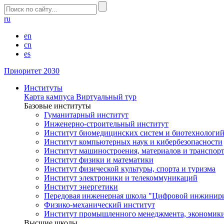
ru
en
cn
es
Приоритет 2030
Институты
Карта кампуса
Виртуальный тур
Базовые институты
Гуманитарный институт
Инженерно-строительный институт
Институт биомедицинских систем и биотехнологи
Институт компьютерных наук и кибербезопасности
Институт машиностроения, материалов и транспор
Институт физики и математики
Институт физической культуры, спорта и туризма
Институт электроники и телекоммуникаций
Институт энергетики
Передовая инженерная школа "Цифровой инжинир
Физико-механический институт
Институт промышленного менеджмента, экономики
Высшие школы