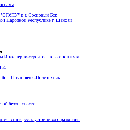
рограмм
 "СПбПУ" в г. Сосновый Бор
й Народной Республике г. Шанхай
я
м Инженерно-строительного института
 ГИ
ional Instruments-Политехник"
ской безопасности
ия в интересах устойчивого развития"