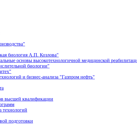
оизводства"
кая биология А.П. Козлова"
тальные основы высокотехнологичной медицинской реабилитац
числительной биологии"
итех"
хнологий и бизнес-анализа "Газпром нефть"
та
ров высшей квалификации
рограмм
а технологий
евой подготовки