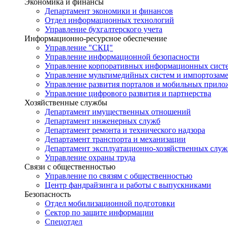
Экономика и финансы
Департамент экономики и финансов
Отдел информационных технологий
Управление бухгалтерского учета
Информационно-ресурсное обеспечение
Управление "СКЦ"
Управление информационной безопасности
Управление корпоративных информационных сист
Управление мультимедийных систем и импортозам
Управление развития порталов и мобильных прил
Управление цифрового развития и партнерства
Хозяйственные службы
Департамент имущественных отношений
Департамент инженерных служб
Департамент ремонта и технического надзора
Департамент транспорта и механизации
Департамент эксплуатационно-хозяйственных служ
Управление охраны труда
Связи с общественностью
Управление по связям с общественностью
Центр фандрайзинга и работы с выпускниками
Безопасность
Отдел мобилизационной подготовки
Сектор по защите информации
Спецотдел