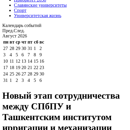
Славянские университеты
Спорт
Университетская жизнь
Календарь событий
Пред.
След.
Август
2026
пн
вт
ср
чт
пт
сб
вс
27
28
29
30
31
1
2
3
4
5
6
7
8
9
10
11
12
13
14
15
16
17
18
19
20
21
22
23
24
25
26
27
28
29
30
31
1
2
3
4
5
6
Новый этап сотрудничества
между СПбПУ и
Ташкентским институтом
ирригации и механизации