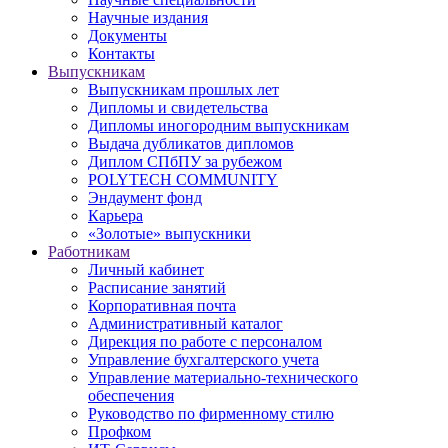
Научные издания
Документы
Контакты
Выпускникам
Выпускникам прошлых лет
Дипломы и свидетельства
Дипломы иногородним выпускникам
Выдача дубликатов дипломов
Диплом СПбПУ за рубежом
POLYTECH COMMUNITY
Эндаумент фонд
Карьера
«Золотые» выпускники
Работникам
Личный кабинет
Расписание занятий
Корпоративная почта
Административный каталог
Дирекция по работе с персоналом
Управление бухгалтерского учета
Управление материально-технического
обеспечения
Руководство по фирменному стилю
Профком