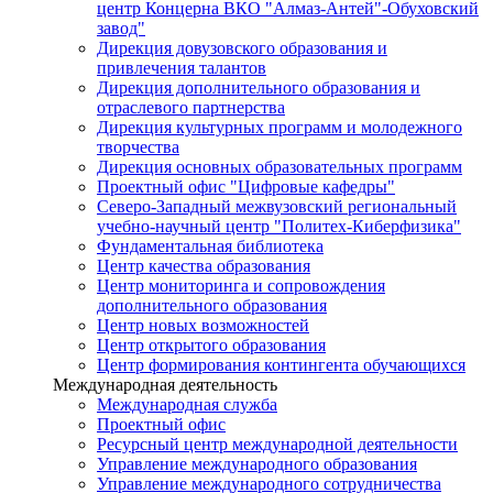
центр Концерна ВКО "Алмаз-Антей"-Обуховский
завод"
Дирекция довузовского образования и
привлечения талантов
Дирекция дополнительного образования и
отраслевого партнерства
Дирекция культурных программ и молодежного
творчества
Дирекция основных образовательных программ
Проектный офис "Цифровые кафедры"
Северо-Западный межвузовский региональный
учебно-научный центр "Политех-Киберфизика"
Фундаментальная библиотека
Центр качества образования
Центр мониторинга и сопровождения
дополнительного образования
Центр новых возможностей
Центр открытого образования
Центр формирования контингента обучающихся
Международная деятельность
Международная служба
Проектный офис
Ресурсный центр международной деятельности
Управление международного образования
Управление международного сотрудничества