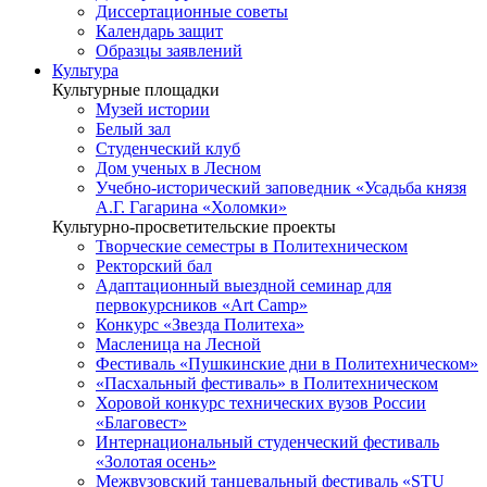
Диссертационные советы
Календарь защит
Образцы заявлений
Культура
Культурные площадки
Музей истории
Белый зал
Студенческий клуб
Дом ученых в Лесном
Учебно-исторический заповедник «Усадьба князя
А.Г. Гагарина «Холомки»
Культурно-просветительские проекты
Творческие семестры в Политехническом
Ректорский бал
Адаптационный выездной семинар для
первокурсников «Art Camp»
Конкурс «Звезда Политеха»
Масленица на Лесной
Фестиваль «Пушкинские дни в Политехническом»
«Пасхальный фестиваль» в Политехническом
Хоровой конкурс технических вузов России
«Благовест»
Интернациональный студенческий фестиваль
«Золотая осень»
Межвузовский танцевальный фестиваль «STU