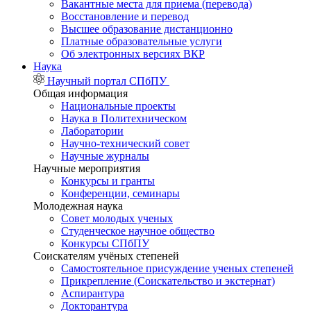
Вакантные места для приема (перевода)
Восстановление и перевод
Высшее образование дистанционно
Платные образовательные услуги
Об электронных версиях ВКР
Наука
Научный портал СПбПУ
Общая информация
Национальные проекты
Наука в Политехническом
Лаборатории
Научно-технический совет
Научные журналы
Научные мероприятия
Конкурсы и гранты
Конференции, семинары
Молодежная наука
Совет молодых ученых
Студенческое научное общество
Конкурсы СПбПУ
Соискателям учёных степеней
Самостоятельное присуждение ученых степеней
Прикрепление (Соискательство и экстернат)
Аспирантура
Докторантура