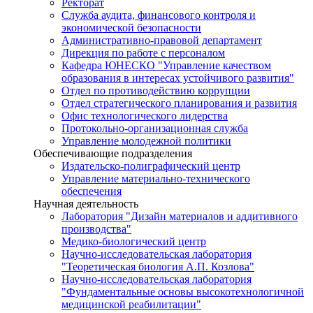
Ректорат
Служба аудита, финансового контроля и
экономической безопасности
Административно-правовой департамент
Дирекция по работе с персоналом
Кафедра ЮНЕСКО "Управление качеством
образования в интересах устойчивого развития"
Отдел по противодействию коррупции
Отдел стратегического планирования и развития
Офис технологического лидерства
Протокольно-организационная служба
Управление молодежной политики
Обеспечивающие подразделения
Издательско-полиграфический центр
Управление материально-технического
обеспечения
Научная деятельность
Лаборатория "Дизайн материалов и аддитивного
производства"
Медико-биологический центр
Научно-исследовательская лаборатория
"Теоретическая биология А.П. Козлова"
Научно-исследовательская лаборатория
"Фундаментальные основы высокотехнологичной
медицинской реабилитации"