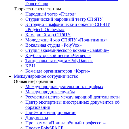
Dance Cup»
Творческие коллективы
Народный театр «Глагол»
Студенческий народный театр СПбПУ
Эстрадно-симфонический оркестр СПбПУ
«Polytech Orchestra»
Камерный хор СПбПУ
Молодежный хор СПбПУ «Полигимния»
Вокальная студия «PolyVox»
Студия академического вокала «Cantabile»
Клуб авторской песни «Четверг»
Танцевальная студия «PolyDance»
КВН
Команда организаторов «Корги»
Международное сотрудничество
Общая информация
Международная деятельность в цифрах
Международные службы
Ресурсный центр международной деятельности
Центр экспертизы иностранных документов об
образовании
Приём и командирование
Документы
Программа «Приглашённый профессор»
Проект PolySPACE