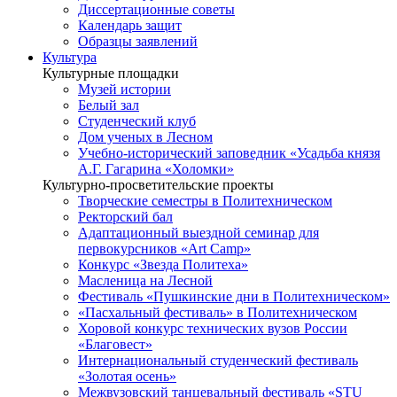
Диссертационные советы
Календарь защит
Образцы заявлений
Культура
Культурные площадки
Музей истории
Белый зал
Студенческий клуб
Дом ученых в Лесном
Учебно-исторический заповедник «Усадьба князя
А.Г. Гагарина «Холомки»
Культурно-просветительские проекты
Творческие семестры в Политехническом
Ректорский бал
Адаптационный выездной семинар для
первокурсников «Art Camp»
Конкурс «Звезда Политеха»
Масленица на Лесной
Фестиваль «Пушкинские дни в Политехническом»
«Пасхальный фестиваль» в Политехническом
Хоровой конкурс технических вузов России
«Благовест»
Интернациональный студенческий фестиваль
«Золотая осень»
Межвузовский танцевальный фестиваль «STU