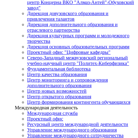
центр Концерна ВКО "Алмаз-Антей"-Обуховский
завод"
Дирекция довузовского образования и
привлечения талантов
Дирекция дополнительного образования и
отраслевого партнерства
Дирекция культурных программ и молодежного
творчества
Дирекция основных образовательных программ
Проектный офис "Цифровые кафедры"
Северо-Западный межвузовский региональный
учебно-научный центр "Политех-Киберфизика"
Фундаментальная библиотека
Центр качества образования
Центр мониторинга и сопровождения
дополнительного образования
Центр новых возможностей
Центр открытого образования
Центр формирования контингента обучающихся
Международная деятельность
Международная служба
Проектный офис
Ресурсный центр международной деятельности
Управление международного образования
Управление международного сотрудничества