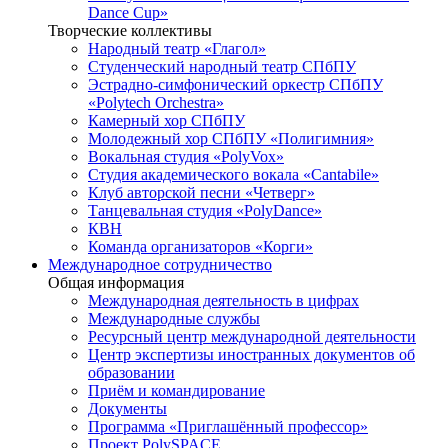
Dance Cup»
Творческие коллективы
Народный театр «Глагол»
Студенческий народный театр СПбПУ
Эстрадно-симфонический оркестр СПбПУ
«Polytech Orchestra»
Камерный хор СПбПУ
Молодежный хор СПбПУ «Полигимния»
Вокальная студия «PolyVox»
Студия академического вокала «Cantabile»
Клуб авторской песни «Четверг»
Танцевальная студия «PolyDance»
КВН
Команда организаторов «Корги»
Международное сотрудничество
Общая информация
Международная деятельность в цифрах
Международные службы
Ресурсный центр международной деятельности
Центр экспертизы иностранных документов об
образовании
Приём и командирование
Документы
Программа «Приглашённый профессор»
Проект PolySPACE