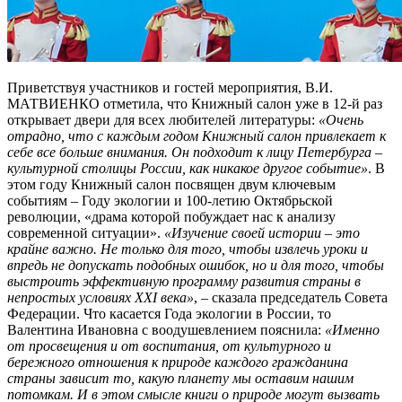
Приветствуя участников и гостей мероприятия, В.И.
МАТВИЕНКО отметила, что Книжный салон уже в 12-й раз
открывает двери для всех любителей литературы:
«Очень
отрадно, что с каждым годом Книжный салон привлекает к
себе все больше внимания. Он подходит к лицу Петербурга –
культурной столицы России, как никакое другое событие»
. В
этом году Книжный салон посвящен двум ключевым
событиям – Году экологии и 100-летию Октябрьской
революции, «драма которой побуждает нас к анализу
современной ситуации».
«Изучение своей истории – это
крайне важно. Не только для того, чтобы извлечь уроки и
впредь не допускать подобных ошибок, но и для того, чтобы
выстроить эффективную программу развития страны в
непростых условиях XXI века»
, – сказала председатель Совета
Федерации. Что касается Года экологии в России, то
Валентина Ивановна с воодушевлением пояснила:
«Именно
от просвещения и от воспитания, от культурного и
бережного отношения к природе каждого гражданина
страны зависит то, какую планету мы оставим нашим
потомкам. И в этом смысле книги о природе могут вызвать