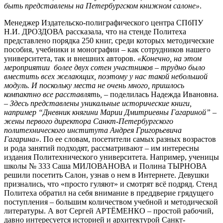
быть представлены на Петербургском книжном салоне»
.
Менеджер Издательско-полиграфического центра СПбПУ
Н.И. ДРОЗДОВА рассказала, что на стенде Политеха
представлено порядка 250 книг, среди которых методические
пособия, учебники и монографии – как сотрудников нашего
университета, так и внешних авторов.
«Конечно, на этом
мероприятии более двух сотен участников – трудно было
вместить всех желающих, поэтому у нас такой небольшой
модуль. И поскольку места не очень много, пришлось
компактно все расставлять,
– поделилась Надежда Ивановна.
–
Здесь представлены уникальные исторические книги,
например “Дневник княгини Марии Дмитриевны Гагариной” –
жены первого директора Санкт-Петербургского
политехнического института Андрея Григорьевича
Гагарина»
. По ее словам, посетители самых разных возрастов
и рода занятий подходят, рассматривают – им интересны
издания Политехнического университета. Например, ученицы
школы № 333 Саша МИЛОВАНОВА и Полина ТЫРНОВА
решили посетить Салон, узнав о нем в Интернете. Девушки
признались, что «просто гуляют» и смотрят всё подряд. Стенд
Политеха обратил на себя внимание в преддверие грядущего
поступления – большим количеством учебной и методической
литературы. А вот Сергей АРТЁМЕНКО – простой рабочий,
давно интересуется историей и архитектурой Санкт-