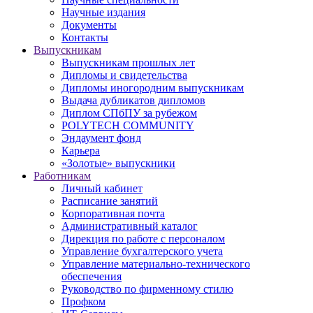
Научные издания
Документы
Контакты
Выпускникам
Выпускникам прошлых лет
Дипломы и свидетельства
Дипломы иногородним выпускникам
Выдача дубликатов дипломов
Диплом СПбПУ за рубежом
POLYTECH COMMUNITY
Эндаумент фонд
Карьера
«Золотые» выпускники
Работникам
Личный кабинет
Расписание занятий
Корпоративная почта
Административный каталог
Дирекция по работе с персоналом
Управление бухгалтерского учета
Управление материально-технического
обеспечения
Руководство по фирменному стилю
Профком