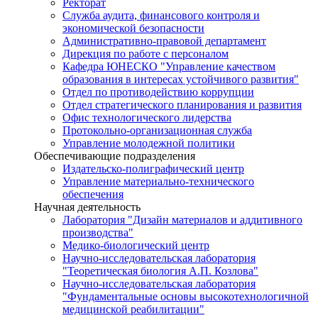
Ректорат
Служба аудита, финансового контроля и
экономической безопасности
Административно-правовой департамент
Дирекция по работе с персоналом
Кафедра ЮНЕСКО "Управление качеством
образования в интересах устойчивого развития"
Отдел по противодействию коррупции
Отдел стратегического планирования и развития
Офис технологического лидерства
Протокольно-организационная служба
Управление молодежной политики
Обеспечивающие подразделения
Издательско-полиграфический центр
Управление материально-технического
обеспечения
Научная деятельность
Лаборатория "Дизайн материалов и аддитивного
производства"
Медико-биологический центр
Научно-исследовательская лаборатория
"Теоретическая биология А.П. Козлова"
Научно-исследовательская лаборатория
"Фундаментальные основы высокотехнологичной
медицинской реабилитации"