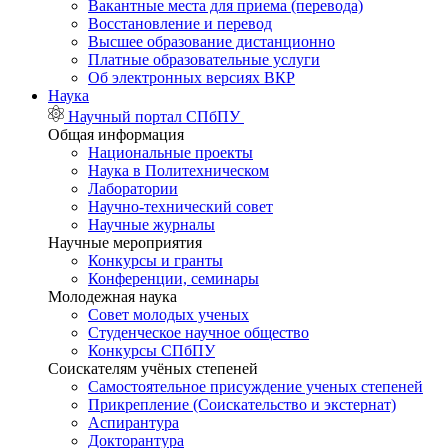
Вакантные места для приема (перевода)
Восстановление и перевод
Высшее образование дистанционно
Платные образовательные услуги
Об электронных версиях ВКР
Наука
Научный портал СПбПУ
Общая информация
Национальные проекты
Наука в Политехническом
Лаборатории
Научно-технический совет
Научные журналы
Научные мероприятия
Конкурсы и гранты
Конференции, семинары
Молодежная наука
Совет молодых ученых
Студенческое научное общество
Конкурсы СПбПУ
Соискателям учёных степеней
Самостоятельное присуждение ученых степеней
Прикрепление (Соискательство и экстернат)
Аспирантура
Докторантура