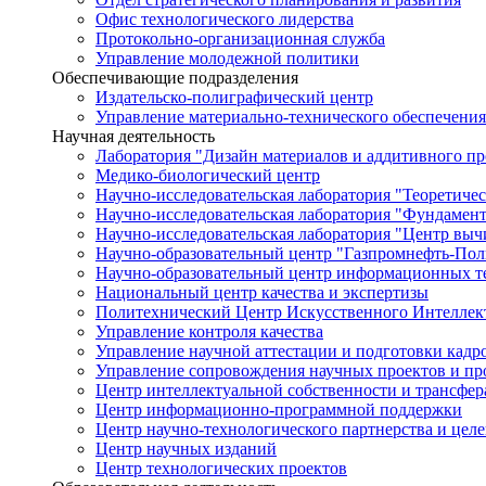
Офис технологического лидерства
Протокольно-организационная служба
Управление молодежной политики
Обеспечивающие подразделения
Издательско-полиграфический центр
Управление материально-технического обеспечения
Научная деятельность
Лаборатория "Дизайн материалов и аддитивного пр
Медико-биологический центр
Научно-исследовательская лаборатория "Теоретичес
Научно-исследовательская лаборатория "Фундамен
Научно-исследовательская лаборатория "Центр вы
Научно-образовательный центр "Газпромнефть-Пол
Научно-образовательный центр информационных те
Национальный центр качества и экспертизы
Политехнический Центр Искусственного Интеллек
Управление контроля качества
Управление научной аттестации и подготовки кад
Управление сопровождения научных проектов и п
Центр интеллектуальной собственности и трансфер
Центр информационно-программной поддержки
Центр научно-технологического партнерства и цел
Центр научных изданий
Центр технологических проектов