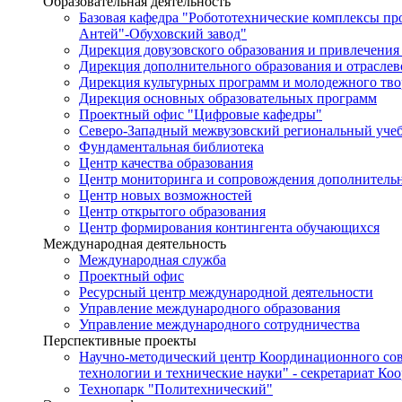
Образовательная деятельность
Базовая кафедра "Робототехнические комплексы п
Антей"-Обуховский завод"
Дирекция довузовского образования и привлечения
Дирекция дополнительного образования и отраслев
Дирекция культурных программ и молодежного тво
Дирекция основных образовательных программ
Проектный офис "Цифровые кафедры"
Северо-Западный межвузовский региональный уче
Фундаментальная библиотека
Центр качества образования
Центр мониторинга и сопровождения дополнительн
Центр новых возможностей
Центр открытого образования
Центр формирования контингента обучающихся
Международная деятельность
Международная служба
Проектный офис
Ресурсный центр международной деятельности
Управление международного образования
Управление международного сотрудничества
Перспективные проекты
Научно-методический центр Координационного сов
технологии и технические науки" - секретариат Ко
Технопарк "Политехнический"