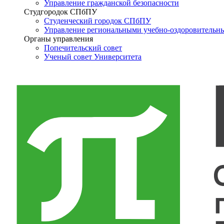
Управление гражданской безопасности
Студгородок СПбПУ
Студенческий городок СПбПУ
Управление региональными учебно-оздоровительн
Органы управления
Попечительский совет
Ученый совет Университета