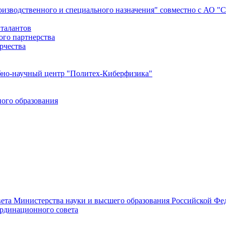
роизводственного и специального назначения" совместно с АО 
 талантов
ого партнерства
рчества
бно-научный центр "Политех-Киберфизика"
ого образования
ета Министерства науки и высшего образования Российской Фед
ординационного совета