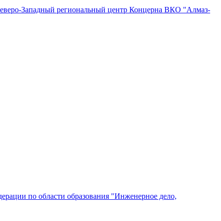
"Северо-Западный региональный центр Концерна ВКО "Алмаз-
ерации по области образования "Инженерное дело,