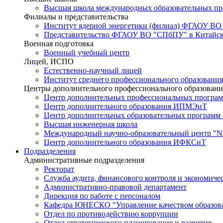
Высшая школа международных образовательных п
Филиалы и представительства
Институт ядерной энергетики (филиал) ФГАОУ ВО
Представительство ФГАОУ ВО "СПбПУ" в Китайско
Военная подготовка
Военный учебный центр
Лицей, ИСПО
Естественно-научный лицей
Институт среднего профессионального образования
Центры дополнительного профессионального образовани
Центр дополнительных профессиональных програм
Центр дополнительного образования ИПМЭиТ
Центр дополнительных образовательных программ
Высшая инженерная школа
Международный научно-образовательный центр "Nat
Центр дополнительного образования ИФКСиТ
Подразделения
Административные подразделения
Ректорат
Служба аудита, финансового контроля и экономиче
Административно-правовой департамент
Дирекция по работе с персоналом
Кафедра ЮНЕСКО "Управление качеством образован
Отдел по противодействию коррупции
Отдел стратегического планирования и развития