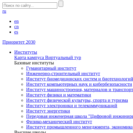
ru
en
cn
es
Приоритет 2030
Институты
Карта кампуса
Виртуальный тур
Базовые институты
Гуманитарный институт
Инженерно-строительный институт
Институт биомедицинских систем и биотехнологи
Институт компьютерных наук и кибербезопасности
Институт машиностроения, материалов и транспор
Институт физики и математики
Институт физической культуры, спорта и туризма
Институт электроники и телекоммуникаций
Институт энергетики
Передовая инженерная школа "Цифровой инжинир
Физико-механический институт
Институт промышленного менеджмента, экономики
Высшие школы