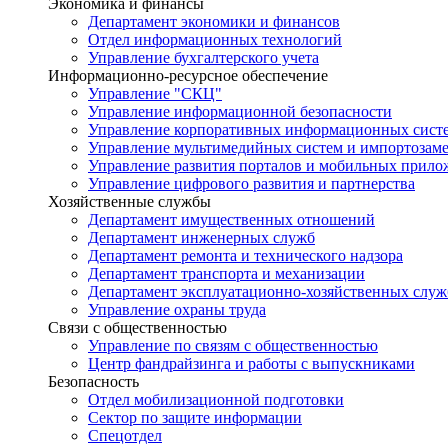
Экономика и финансы
Департамент экономики и финансов
Отдел информационных технологий
Управление бухгалтерского учета
Информационно-ресурсное обеспечение
Управление "СКЦ"
Управление информационной безопасности
Управление корпоративных информационных сист
Управление мультимедийных систем и импортозам
Управление развития порталов и мобильных прил
Управление цифрового развития и партнерства
Хозяйственные службы
Департамент имущественных отношений
Департамент инженерных служб
Департамент ремонта и технического надзора
Департамент транспорта и механизации
Департамент эксплуатационно-хозяйственных служ
Управление охраны труда
Связи с общественностью
Управление по связям с общественностью
Центр фандрайзинга и работы с выпускниками
Безопасность
Отдел мобилизационной подготовки
Сектор по защите информации
Спецотдел