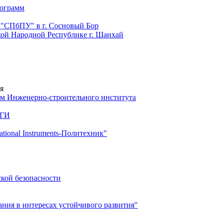
рограмм
 "СПбПУ" в г. Сосновый Бор
й Народной Республике г. Шанхай
я
м Инженерно-строительного института
 ГИ
ional Instruments-Политехник"
ской безопасности
ия в интересах устойчивого развития"