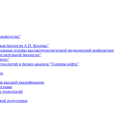
оизводства"
кая биология А.П. Козлова"
тальные основы высокотехнологичной медицинской реабилитац
числительной биологии"
итех"
хнологий и бизнес-анализа "Газпром нефть"
та
ров высшей квалификации
рограмм
а технологий
евой подготовки