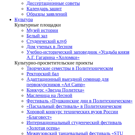
Диссертационные советы
Календарь защит
Образцы заявлений
Культура
Культурные площадки
Музей истории
Белый зал
Студенческий клуб
Дом ученых в Лесном
Учебно-исторический заповедник «Усадьба князя
А.Г. Гагарина «Холомки»
Культурно-просветительские проекты
Творческие семестры в Политехническом
Ректорский бал
Адаптационный выездной семинар для
первокурсников «Art Camp»
Конкурс «Звезда Политеха»
Масленица на Лесной
Фестиваль «Пушкинские дни в Политехническом»
«Пасхальный фестиваль» в Политехническом
Хоровой конкурс технических вузов России
«Благовест»
Интернациональный студенческий фестиваль
«Золотая осень»
Межвузовский танцевальный фестиваль «STU