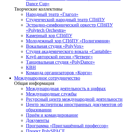
Dance Cup»
Творческие коллективы
Народный театр «Глагол»
Студенческий народный театр СПбПУ
Эстрадно-симфонический оркестр СПбПУ
«Polytech Orchestra»
Камерный хор СПбПУ
Молодежный хор СПбПУ «Полигимния»
Вокальная студия «PolyVox»
Студия академического вокала «Cantabile»
Клуб авторской песни «Четверг»
Танцевальная студия «PolyDance»
КВН
Команда организаторов «Корги»
Международное сотрудничество
Общая информация
Международная деятельность в цифрах
Международные службы
Ресурсный центр международной деятельности
Центр экспертизы иностранных документов об
образовании
Приём и командирование
Документы
Программа «Приглашённый профессор»
Проект PolySPACE