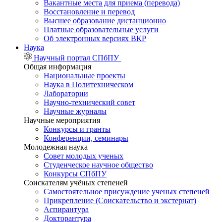
Вакантные места для приема (перевода)
Восстановление и перевод
Высшее образование дистанционно
Платные образовательные услуги
Об электронных версиях ВКР
Наука
Научный портал СПбПУ
Общая информация
Национальные проекты
Наука в Политехническом
Лаборатории
Научно-технический совет
Научные журналы
Научные мероприятия
Конкурсы и гранты
Конференции, семинары
Молодежная наука
Совет молодых ученых
Студенческое научное общество
Конкурсы СПбПУ
Соискателям учёных степеней
Самостоятельное присуждение ученых степеней
Прикрепление (Соискательство и экстернат)
Аспирантура
Докторантура