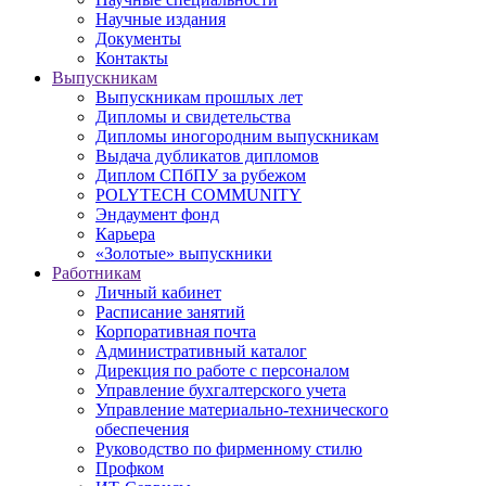
Научные издания
Документы
Контакты
Выпускникам
Выпускникам прошлых лет
Дипломы и свидетельства
Дипломы иногородним выпускникам
Выдача дубликатов дипломов
Диплом СПбПУ за рубежом
POLYTECH COMMUNITY
Эндаумент фонд
Карьера
«Золотые» выпускники
Работникам
Личный кабинет
Расписание занятий
Корпоративная почта
Административный каталог
Дирекция по работе с персоналом
Управление бухгалтерского учета
Управление материально-технического
обеспечения
Руководство по фирменному стилю
Профком