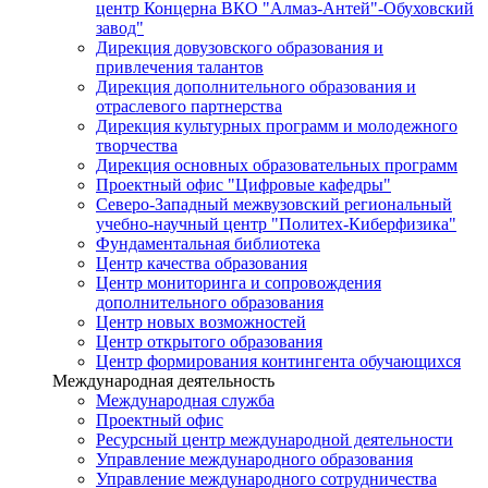
центр Концерна ВКО "Алмаз-Антей"-Обуховский
завод"
Дирекция довузовского образования и
привлечения талантов
Дирекция дополнительного образования и
отраслевого партнерства
Дирекция культурных программ и молодежного
творчества
Дирекция основных образовательных программ
Проектный офис "Цифровые кафедры"
Северо-Западный межвузовский региональный
учебно-научный центр "Политех-Киберфизика"
Фундаментальная библиотека
Центр качества образования
Центр мониторинга и сопровождения
дополнительного образования
Центр новых возможностей
Центр открытого образования
Центр формирования контингента обучающихся
Международная деятельность
Международная служба
Проектный офис
Ресурсный центр международной деятельности
Управление международного образования
Управление международного сотрудничества