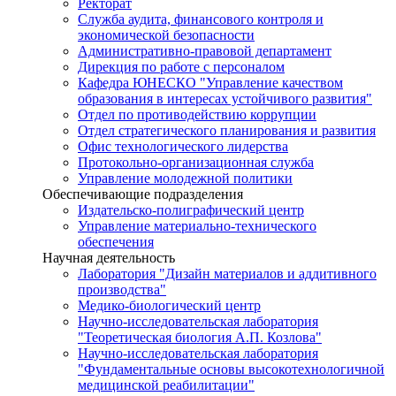
Ректорат
Служба аудита, финансового контроля и
экономической безопасности
Административно-правовой департамент
Дирекция по работе с персоналом
Кафедра ЮНЕСКО "Управление качеством
образования в интересах устойчивого развития"
Отдел по противодействию коррупции
Отдел стратегического планирования и развития
Офис технологического лидерства
Протокольно-организационная служба
Управление молодежной политики
Обеспечивающие подразделения
Издательско-полиграфический центр
Управление материально-технического
обеспечения
Научная деятельность
Лаборатория "Дизайн материалов и аддитивного
производства"
Медико-биологический центр
Научно-исследовательская лаборатория
"Теоретическая биология А.П. Козлова"
Научно-исследовательская лаборатория
"Фундаментальные основы высокотехнологичной
медицинской реабилитации"