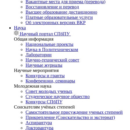
Вакантные места для приема (перевода)
Восстановление и перевод
Высшее образование дистанционно
Платные образовательные услуги
Об электронных версиях ВКР
Наука
Научный портал СПбПУ
Общая информация
Национальные проекты
Наука в Политехническом
Лаборатории
Научно-технический совет
Научные журналы
Научные мероприятия
Конкурсы и гранты
Конференции, семинары
Молодежная наука
Совет молодых ученых
Студенческое научное общество
Конкурсы СПбПУ
Соискателям учёных степеней
Самостоятельное присуждение ученых степеней
Прикрепление (Соискательство и экстернат)
Аспирантура
Докторантура