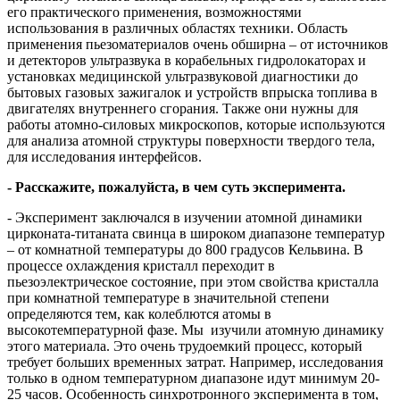
его практического применения, возможностями
использования в различных областях техники. Область
применения пьезоматериалов очень обширна – от источников
и детекторов ультразвука в корабельных гидролокаторах и
установках медицинской ультразвуковой диагностики до
бытовых газовых зажигалок и устройств впрыска топлива в
двигателях внутреннего сгорания. Также они нужны для
работы атомно-силовых микроскопов, которые используются
для анализа атомной структуры поверхности твердого тела,
для исследования интерфейсов.
- Расскажите, пожалуйста, в чем суть эксперимента.
- Эксперимент заключался в изучении атомной динамики
цирконата-титаната свинца в широком диапазоне температур
– от комнатной температуры до 800 градусов Кельвина. В
процессе охлаждения кристалл переходит в
пьезоэлектрическое состояние, при этом свойства кристалла
при комнатной температуре в значительной степени
определяются тем, как колеблются атомы в
высокотемпературной фазе. Мы изучили атомную динамику
этого материала. Это очень трудоемкий процесс, который
требует больших временных затрат. Например, исследования
только в одном температурном диапазоне идут минимум 20-
25 часов. Особенность синхротронного эксперимента в том,