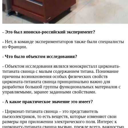
-
Это был японско-российский эксперимент?
- Нет, в команде экспериментаторов также были специалисты
из Франции.
-
Что было объектом исследования?
- Объектом исследования являлся монокристалл цирконата-
титаната свинца с малым содержанием титана. Понимание
причины возникновения особых физических свойств
цирконата-титаната свинца принципиально важно для
разработки большой группы функциональных материалов с
управляемыми, заранее заданными свойствами.
-
А какое практическое значение это имеет?
- Цирконат-титаната свинца – это представитель
пьезоэлектриков, то есть веществ, которые изменяют свои
размеры при приложении электрического поля. Интерес к
цирконату-титаната свинца вызван, прежде всего, важностью