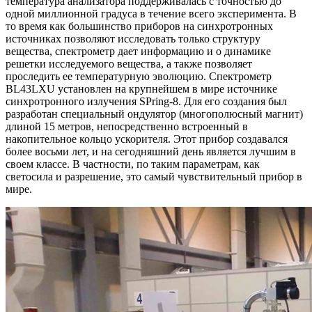
температура анализатора поддерживалась с точностью до
одной миллионной градуса в течение всего эксперимента. В
то время как большинство приборов на синхротронных
источниках позволяют исследовать только структуру
вещества, спектрометр дает информацию и о динамике
решетки исследуемого вещества, а также позволяет
проследить ее температурную эволюцию. Спектрометр
BL43LXU установлен на крупнейшем в мире источнике
синхротронного излучения SPring-8. Для его создания был
разработан специальный ондулятор (многополюсный магнит)
длиной 15 метров, непосредственно встроенный в
накопительное кольцо ускорителя. Этот прибор создавался
более восьми лет, и на сегодняшний день является лучшим в
своем классе. В частности, по таким параметрам, как
светосила и разрешение, это самый чувствительный прибор в
мире.