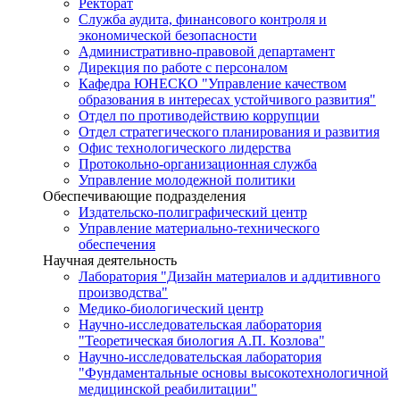
Ректорат
Служба аудита, финансового контроля и
экономической безопасности
Административно-правовой департамент
Дирекция по работе с персоналом
Кафедра ЮНЕСКО "Управление качеством
образования в интересах устойчивого развития"
Отдел по противодействию коррупции
Отдел стратегического планирования и развития
Офис технологического лидерства
Протокольно-организационная служба
Управление молодежной политики
Обеспечивающие подразделения
Издательско-полиграфический центр
Управление материально-технического
обеспечения
Научная деятельность
Лаборатория "Дизайн материалов и аддитивного
производства"
Медико-биологический центр
Научно-исследовательская лаборатория
"Теоретическая биология А.П. Козлова"
Научно-исследовательская лаборатория
"Фундаментальные основы высокотехнологичной
медицинской реабилитации"