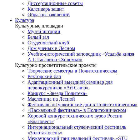
Диссертационные советы
Календарь защит
Образцы заявлений
Культура
Культурные площадки
Музей истории
Белый зал
Студенческий клуб
Дом ученых в Лесном
Учебно-исторический заповедник «Усадьба князя
А.Г. Гагарина «Холомки»
Культурно-просветительские проекты
Творческие семестры в Политехническом
Ректорский бал
Адаптационный выездной семинар для
первокурсников «Art Camp»
Конкурс «Звезда Политеха»
Масленица на Лесной
Фестиваль «Пушкинские дни в Политехническом»
«Пасхальный фестиваль» в Политехническом
Хоровой конкурс технических вузов России
«Благовест»
Интернациональный студенческий фестиваль
«Золотая осень»
Межвузовский танцевальный фестиваль «STU