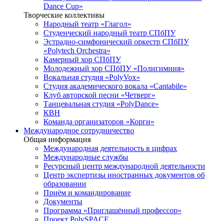
Dance Cup»
Творческие коллективы
Народный театр «Глагол»
Студенческий народный театр СПбПУ
Эстрадно-симфонический оркестр СПбПУ
«Polytech Orchestra»
Камерный хор СПбПУ
Молодежный хор СПбПУ «Полигимния»
Вокальная студия «PolyVox»
Студия академического вокала «Cantabile»
Клуб авторской песни «Четверг»
Танцевальная студия «PolyDance»
КВН
Команда организаторов «Корги»
Международное сотрудничество
Общая информация
Международная деятельность в цифрах
Международные службы
Ресурсный центр международной деятельности
Центр экспертизы иностранных документов об
образовании
Приём и командирование
Документы
Программа «Приглашённый профессор»
Проект PolySPACE