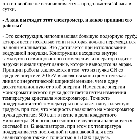
что он вообще не останавливается – продолжается 24 часа в
сутки.
- А как выглядит этот спектрометр, и каков принцип его
работы?
- Это конструкция, напоминающая большую подзорную трубу,
которая весит несколько тонн и которая должна перемещаться
на доли миллиметра. Это достигается при использовании
воздушной подушки. Конструкция находится внутри
замкнутого освинцованного помещения, а оператор сидит с
наружи и анализирует данные, которые выводятся на экран.
Принцип работы заключается в том, что из пучка СИ со
средней энергией 20 keV выделяется монохроматическая
линия с энергетической шириной меньше, чем в одну
десятимиллионную от этой энергии. Изменение энергии
монохроматического пучка достигается путем изменения
температуры кристалла монохроматора. Точность
поддержания этой температуры составляет одну тысячную
градуса, при том, что мощность падающего на монохроматор
пучка достигает 500 ватт в пятне в доли квадратного
миллиметра. Энергия рассеянного излучения анализируется
системой из 42 анализаторов, при этом их температура
поддерживается постоянной и одинаковой для всех
анализаторов также с точностью в 1/1000 градуса.