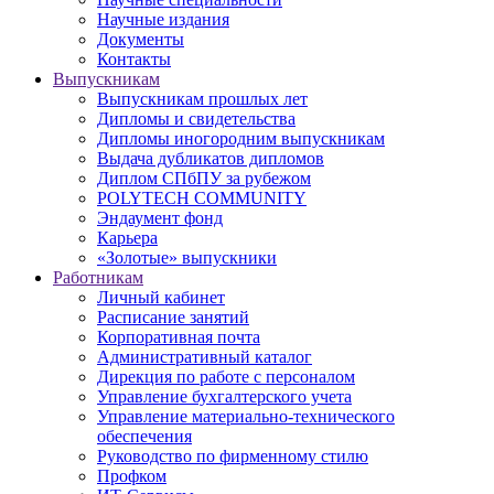
Научные издания
Документы
Контакты
Выпускникам
Выпускникам прошлых лет
Дипломы и свидетельства
Дипломы иногородним выпускникам
Выдача дубликатов дипломов
Диплом СПбПУ за рубежом
POLYTECH COMMUNITY
Эндаумент фонд
Карьера
«Золотые» выпускники
Работникам
Личный кабинет
Расписание занятий
Корпоративная почта
Административный каталог
Дирекция по работе с персоналом
Управление бухгалтерского учета
Управление материально-технического
обеспечения
Руководство по фирменному стилю
Профком