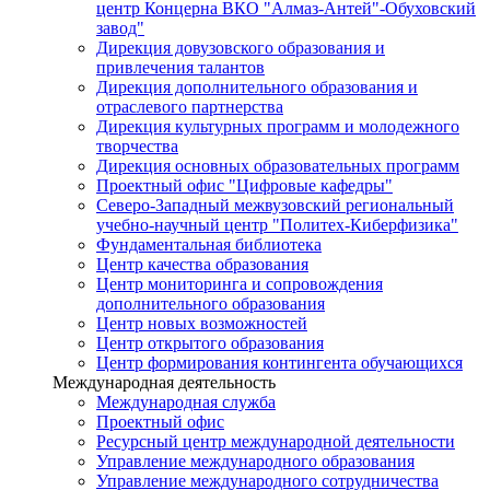
центр Концерна ВКО "Алмаз-Антей"-Обуховский
завод"
Дирекция довузовского образования и
привлечения талантов
Дирекция дополнительного образования и
отраслевого партнерства
Дирекция культурных программ и молодежного
творчества
Дирекция основных образовательных программ
Проектный офис "Цифровые кафедры"
Северо-Западный межвузовский региональный
учебно-научный центр "Политех-Киберфизика"
Фундаментальная библиотека
Центр качества образования
Центр мониторинга и сопровождения
дополнительного образования
Центр новых возможностей
Центр открытого образования
Центр формирования контингента обучающихся
Международная деятельность
Международная служба
Проектный офис
Ресурсный центр международной деятельности
Управление международного образования
Управление международного сотрудничества