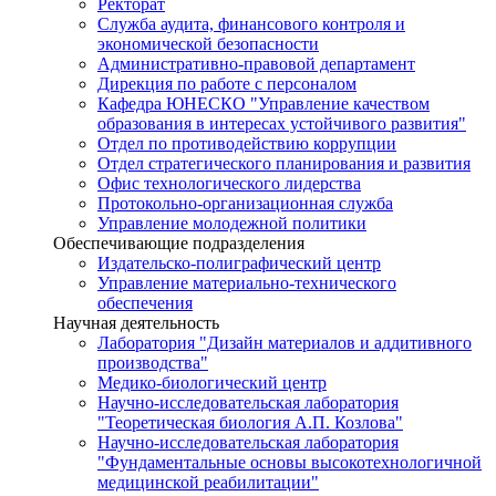
Ректорат
Служба аудита, финансового контроля и
экономической безопасности
Административно-правовой департамент
Дирекция по работе с персоналом
Кафедра ЮНЕСКО "Управление качеством
образования в интересах устойчивого развития"
Отдел по противодействию коррупции
Отдел стратегического планирования и развития
Офис технологического лидерства
Протокольно-организационная служба
Управление молодежной политики
Обеспечивающие подразделения
Издательско-полиграфический центр
Управление материально-технического
обеспечения
Научная деятельность
Лаборатория "Дизайн материалов и аддитивного
производства"
Медико-биологический центр
Научно-исследовательская лаборатория
"Теоретическая биология А.П. Козлова"
Научно-исследовательская лаборатория
"Фундаментальные основы высокотехнологичной
медицинской реабилитации"