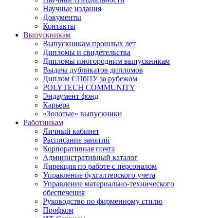
Научные издания
Документы
Контакты
Выпускникам
Выпускникам прошлых лет
Дипломы и свидетельства
Дипломы иногородним выпускникам
Выдача дубликатов дипломов
Диплом СПбПУ за рубежом
POLYTECH COMMUNITY
Эндаумент фонд
Карьера
«Золотые» выпускники
Работникам
Личный кабинет
Расписание занятий
Корпоративная почта
Административный каталог
Дирекция по работе с персоналом
Управление бухгалтерского учета
Управление материально-технического
обеспечения
Руководство по фирменному стилю
Профком