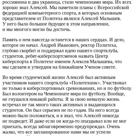
россиянина и два украинца, стали чемпионами мира. Их всех
хорошо знал Алексей. Мы наметили планы с Всероссийской
федерацией компьютерного спорта, в которых основным
представителем от Политеха являлся Алексей Малышев.
У него было большое будущее в этом направлении,
и мы многого могли бы достичь.
Память о нем навсегда останется в наших сердцах. И дело,
которое он начал. Андрей Иванович, ректор Политеха,
глубоко скорбит и поддержал идею нашего спортклуба,
студентов, ребят-киберспортсменов назвать Центр
киберспорта в Политехе именем Алексея Малышева, что
мы сделаем и утвердим на ближайшем Ученом совете.
Во время студенческой жизни Алексей был активным
участником нашего спортклуба «Политехник». Участвовал
не только в киберспортивных сревнованиях, но и по футболу.
Был волонтером на Чемпионате мира по футболу. Вообще,
не гнушался никакой работы. Я за свою немалую жизнь
встречал не так много таких активных и выдающихся
студентов. Он был серьезен не по годам. На него всегда
можно было положиться, и я знал, что Алексей никогда
не подведет. И даже если он когда-то опаздывал или не мог
приехать, всегда заблаговременно предупреждал. Очень
жалко, что все запланированное нами мы не успели