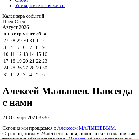
Университетская жизнь
Календарь событий
Пред.
След.
Август
2026
пн
вт
ср
чт
пт
сб
вс
27
28
29
30
31
1
2
3
4
5
6
7
8
9
10
11
12
13
14
15
16
17
18
19
20
21
22
23
24
25
26
27
28
29
30
31
1
2
3
4
5
6
Алексей Малышев. Навсегда
с нами
21 Октября 2021
3330
Сегодня мы прощаемся с
Алексеем МАЛЫШЕВЫМ
.
Страшно, когда у 23-летнего парня, полного сил и планов, так