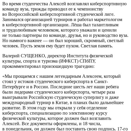
Во время студенчества Алексей возглавлял киберспортивную
команду вуза, трижды приводил ее к чемпионству
во Всероссийской киберспортивной студенческой лиге.
Занимался организацией турниров и работал маркетологом
в киберспортивной организации. Лёша был талантливым
и трудолюбивым человеком, которого уважали и ценили
не только партнеры по команде, друзья, но и руководство вуза.
Но намного важнее — он был хороший, скромный, светлый
человек. Пусть земля ему будет пухом. Светлая память.
Валерий СУЩЕНКО, директор Института физической
культуры, спорта и туризма (ИФКСТ) СПбПУ,
прокомментировал произошедшую трагедию:
«Мы прощаемся с нашим легендарным Алексеем, который
стоял у истоков студенческого киберспорта в Санкт-
Петербурге и в России. Последние шесть лет наши ребята
были лидерами студенческого киберспорта, четыре раза
выигрывали Российскую студенческую суперлигу и даже
международный турнир в Китае, в планах было дальнейшее
развитие. В этом году мы открыли у себя отделение
киберспорта, специализацию по элективному курсу
физической культуры, которое должен был возглавить
Алексей. Все документы оформлены, и 18 числа,
в понедельник, он должен был поставить свою подпись. 17-го