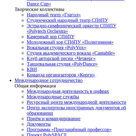
Dance Cup»
Творческие коллективы
Народный театр «Глагол»
Студенческий народный театр СПбПУ
Эстрадно-симфонический оркестр СПбПУ
«Polytech Orchestra»
Камерный хор СПбПУ
Молодежный хор СПбПУ «Полигимния»
Вокальная студия «PolyVox»
Студия академического вокала «Cantabile»
Клуб авторской песни «Четверг»
Танцевальная студия «PolyDance»
КВН
Команда организаторов «Корги»
Международное сотрудничество
Общая информация
Международная деятельность в цифрах
Международные службы
Ресурсный центр международной деятельности
Центр экспертизы иностранных документов об
образовании
Приём и командирование
Документы
Программа «Приглашённый профессор»
Проект PolySPACE