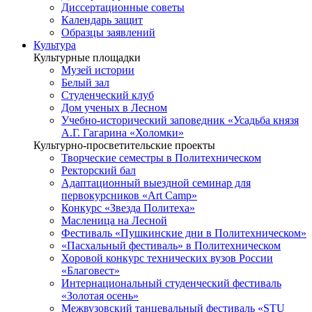
Диссертационные советы
Календарь защит
Образцы заявлений
Культура
Культурные площадки
Музей истории
Белый зал
Студенческий клуб
Дом ученых в Лесном
Учебно-исторический заповедник «Усадьба князя
А.Г. Гагарина «Холомки»
Культурно-просветительские проекты
Творческие семестры в Политехническом
Ректорский бал
Адаптационный выездной семинар для
первокурсников «Art Camp»
Конкурс «Звезда Политеха»
Масленица на Лесной
Фестиваль «Пушкинские дни в Политехническом»
«Пасхальный фестиваль» в Политехническом
Хоровой конкурс технических вузов России
«Благовест»
Интернациональный студенческий фестиваль
«Золотая осень»
Межвузовский танцевальный фестиваль «STU