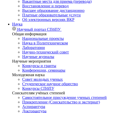
Вакантные места для приема (перевода)
Восстановление и перевод
Высшее образование дистанционно
Платные образовательные услуги
Об электронных версиях ВКР
Наука
Научный портал СПбПУ
Общая информация
Национальные проекты
Наука в Политехническом
Лаборатории
Научно-технический совет
Научные журналы
Научные мероприятия
Конкурсы и гранты
Конференции, семинары
Молодежная наука
Совет молодых ученых
Студенческое научное общество
Конкурсы СПбПУ
Соискателям учёных степеней
Самостоятельное присуждение ученых степеней
Прикрепление (Соискательство и экстернат)
Аспирантура
Докторантура