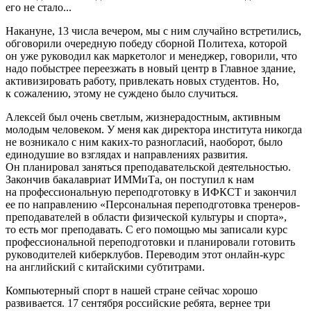
его не стало...
Накануне, 13 числа вечером, мы с ним случайно встретились,
обговорили очередную победу сборной Политеха, которой
он уже руководил как маркетолог и менеджер, говорили, что
надо побыстрее переезжать в новый центр в Главное здание,
активизировать работу, привлекать новых студентов. Но,
к сожалению, этому не суждено было случиться.
Алексей был очень светлым, жизнерадостным, активным
молодым человеком. У меня как директора института никогда
не возникало с ним каких-то разногласий, наоборот, было
единодушие во взглядах и направлениях развития.
Он планировал заняться преподавательской деятельностью.
Закончив бакалавриат ИММиТа, он поступил к нам
на профессиональную переподготовку в ИФКСТ и закончил
ее по направлению «Персональная переподготовка тренеров-
преподавателей в области физической культуры и спорта»,
то есть мог преподавать. С его помощью мы записали курс
профессиональной переподготовки и планировали готовить
руководителей киберклубов. Переводим этот онлайн-курс
на английский с китайскими субтитрами.
Компьютерный спорт в нашей стране сейчас хорошо
развивается. 17 сентября российские ребята, вернее три