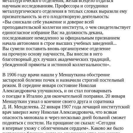
металлургического отделения, желая всецело отдаться
научным исследованиям. Профессора и сотрудники
металлургического отделения в теплых словах выразили ему
признательность за его плодотворную деятельность:
Вы снискали себе уважение и доверие всей
преподавательской коллегии института, о чем свидетельствует
единогласное избрание Вас на должность декана,
последовавшее немедленно за официальным признанием
начала автономии в строе высших учебных заведений...
Вы сумели поставить вновь организуемое отделение
на прочную основу научности, Вы внесли в него
благотворный дух лучших академических традиций,
убежденной прямоты и истинной коллегиальности
.
В 1906 году врачи нашли у Меншуткина обострение
застарелой болезни почек и назначили строгий постельный
режим. В середине января состояние Николая
Александровича улучшилось, и он стал поговаривать
о поездке в Италию для окончательной поправки. 20 января
Меншуткин узнал о кончине своего друга и соратника
Д. И. Менделеева. 22 января 1907 года лечащий институтский
врач заверил жену Николая Александровича, что всякая
опасность миновала и через несколько дней больной сможет
подняться с постели. На прощание он сказал:
Сегодня
я впервые ухожу с облегченным сердцем
. Каково же было