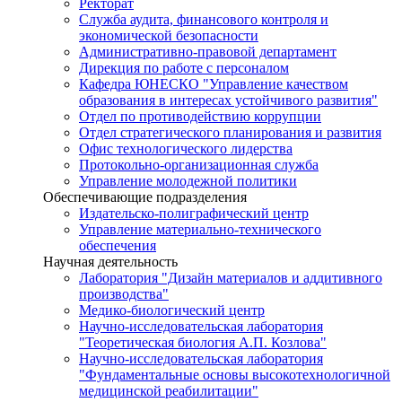
Ректорат
Служба аудита, финансового контроля и
экономической безопасности
Административно-правовой департамент
Дирекция по работе с персоналом
Кафедра ЮНЕСКО "Управление качеством
образования в интересах устойчивого развития"
Отдел по противодействию коррупции
Отдел стратегического планирования и развития
Офис технологического лидерства
Протокольно-организационная служба
Управление молодежной политики
Обеспечивающие подразделения
Издательско-полиграфический центр
Управление материально-технического
обеспечения
Научная деятельность
Лаборатория "Дизайн материалов и аддитивного
производства"
Медико-биологический центр
Научно-исследовательская лаборатория
"Теоретическая биология А.П. Козлова"
Научно-исследовательская лаборатория
"Фундаментальные основы высокотехнологичной
медицинской реабилитации"