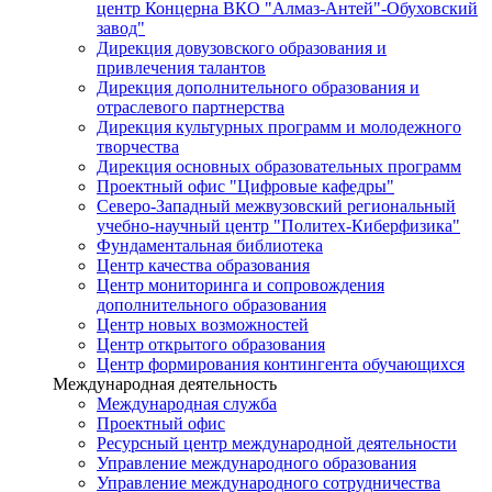
центр Концерна ВКО "Алмаз-Антей"-Обуховский
завод"
Дирекция довузовского образования и
привлечения талантов
Дирекция дополнительного образования и
отраслевого партнерства
Дирекция культурных программ и молодежного
творчества
Дирекция основных образовательных программ
Проектный офис "Цифровые кафедры"
Северо-Западный межвузовский региональный
учебно-научный центр "Политех-Киберфизика"
Фундаментальная библиотека
Центр качества образования
Центр мониторинга и сопровождения
дополнительного образования
Центр новых возможностей
Центр открытого образования
Центр формирования контингента обучающихся
Международная деятельность
Международная служба
Проектный офис
Ресурсный центр международной деятельности
Управление международного образования
Управление международного сотрудничества