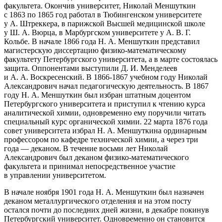
факультета. Окончив университет, Николай Меншуткин
с 1863 по 1865 год работал в Тюбингенском университете
у А. Штреккера, в парижской Высшей медицинской школе
у Ш. А. Вюрца, в Марбургском университете у А. В. Г.
Кольбе. В начале 1866 года Н. А. Меншуткин представил
магистерскую диссертацию физико-математическому
факультету Петербургского университета, а в марте состоялась
защита. Оппонентами выступили Д. И. Менделеев
и А. А. Воскресенский. В 1866-1867 учебном году Николай
Александрович начал педагогическую деятельность. В 1867
году Н. А. Меншуткин был избран штатным доцентом
Петербургского университета и приступил к чтению курса
аналитической химии, одновременно ему поручили читать
специальный курс органической химии. 22 марта 1876 года
совет университета избрал Н. А. Меншуткина ординарным
профессором по кафедре технической химии, а через три
года — деканом. В течение восьми лет Николай
Александрович был деканом физико-математического
факультета и принимал непосредственное участие
в управлении университетом.
В начале ноября 1901 года Н. А. Меншуткин был назначен
деканом металлургического отделения и на этом посту
остался почти до последних дней жизни, в декабре покинув
Петербургский университет. Одновременно он становится