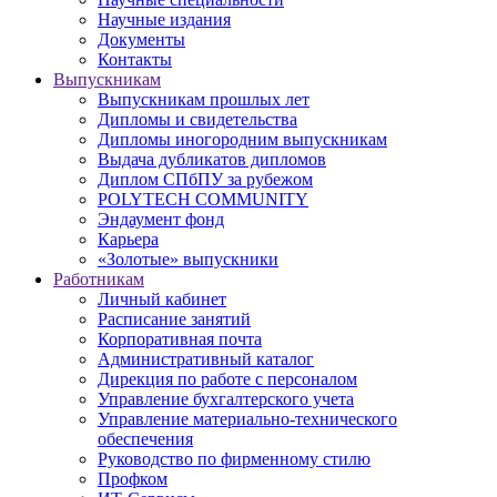
Научные издания
Документы
Контакты
Выпускникам
Выпускникам прошлых лет
Дипломы и свидетельства
Дипломы иногородним выпускникам
Выдача дубликатов дипломов
Диплом СПбПУ за рубежом
POLYTECH COMMUNITY
Эндаумент фонд
Карьера
«Золотые» выпускники
Работникам
Личный кабинет
Расписание занятий
Корпоративная почта
Административный каталог
Дирекция по работе с персоналом
Управление бухгалтерского учета
Управление материально-технического
обеспечения
Руководство по фирменному стилю
Профком