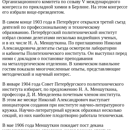
Организационного комитета по созыву V международного
конгресса по прикладной химии в Берлине. На этом конгрессе
его избрали вице-президентом.
В самом конце 1903 года в Петербурге открылся третий съезд
деятелей по профессиональному и техническому
образованию. Петербургский политехнический институт
избрал своими делегатами несколько виднейших ученых,
и в их числе Н. А. Меншуткина. По приглашению Николая
Александровича делегаты съезда осмотрели лаборатории
и кабинеты Политехнического института. Он выступил перед
ними с докладом о постановке преподавания
на металлургическом отделении. В химическом павильоне
гостям показали многочисленные опыты, представляющие
методический и научный интерес.
В январе 1904 года Совет Петербургского политехнического
института избирает, по предложению Н. А. Меншуткина,
профессора Д. И. Менделеева почетным членом института.
В этом же месяце Николай Александрович выступает
инициатором создания при институте научно-литературного
кружка. Научно-литературный кружок образовал несколько
секций, из них наиболее плодотворно работала техническая.
В мае 1906 года Меншуткин покидает пост декана