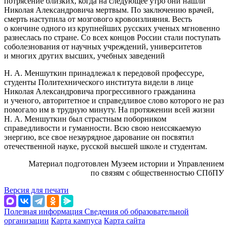
потрясение близких, когда на следующее утро они нашли
Николая Александровича мертвым. По заключению врачей,
смерть наступила от мозгового кровоизлияния. Весть
о кончине одного из крупнейших русских ученых мгновенно
разнеслась по стране. Со всех концов России стали поступать
соболезнования от научных учреждений, университетов
и многих других высших, учебных заведений
Н. А. Меншуткин принадлежал к передовой профессуре,
студенты Политехнического института видели в лице
Николая Александровича прогрессивного гражданина
и ученого, авторитетное и справедливое слово которого не раз
помогало им в трудную минуту. На протяжении всей жизни
Н. А. Меншуткин был страстным поборником
справедливости и гуманности. Всю свою неиссякаемую
энергию, все свое незаурядное дарование он посвятил
отечественной науке, русской высшей школе и студентам.
Материал подготовлен Музеем истории и Управлением
по связям с общественностью СПбПУ
Версия для печати
Полезная информация
Сведения об образовательной
организации
Карта кампуса
Карта сайта