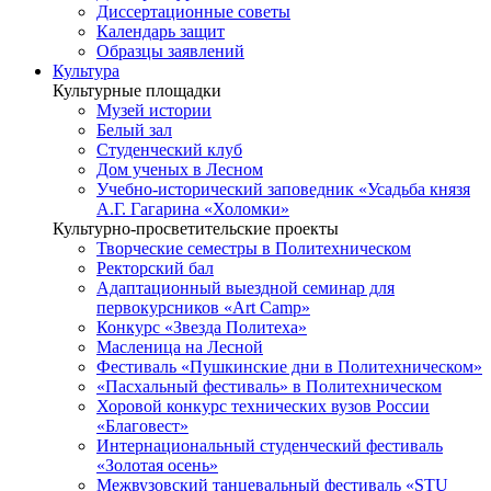
Диссертационные советы
Календарь защит
Образцы заявлений
Культура
Культурные площадки
Музей истории
Белый зал
Студенческий клуб
Дом ученых в Лесном
Учебно-исторический заповедник «Усадьба князя
А.Г. Гагарина «Холомки»
Культурно-просветительские проекты
Творческие семестры в Политехническом
Ректорский бал
Адаптационный выездной семинар для
первокурсников «Art Camp»
Конкурс «Звезда Политеха»
Масленица на Лесной
Фестиваль «Пушкинские дни в Политехническом»
«Пасхальный фестиваль» в Политехническом
Хоровой конкурс технических вузов России
«Благовест»
Интернациональный студенческий фестиваль
«Золотая осень»
Межвузовский танцевальный фестиваль «STU