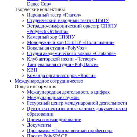
Dance Cup»
Творческие коллективы
Народный театр «Глагол»
Студенческий народный театр СПбПУ
Эстрадно-симфонический оркестр СПбПУ
«Polytech Orchestra»
Камерный хор СПбПУ
Молодежный хор СПбПУ «Полигимния»
Вокальная студия «PolyVox»
Студия академического вокала «Cantabile»
Клуб авторской песни «Четверг»
Танцевальная студия «PolyDance»
КВН
Команда организаторов «Корги»
Международное сотрудничество
Общая информация
Международная деятельность в цифрах
Международные службы
Ресурсный центр международной деятельности
Центр экспертизы иностранных документов об
образовании
Приём и командирование
Документы
Программа «Приглашённый профессор»
Проект PolySPACE