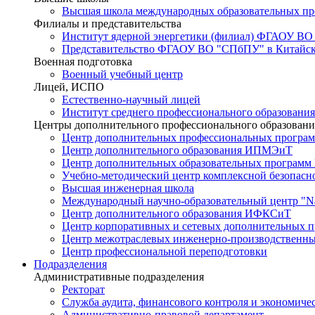
Высшая школа международных образовательных п
Филиалы и представительства
Институт ядерной энергетики (филиал) ФГАОУ ВО
Представительство ФГАОУ ВО "СПбПУ" в Китайско
Военная подготовка
Военный учебный центр
Лицей, ИСПО
Естественно-научный лицей
Институт среднего профессионального образования
Центры дополнительного профессионального образовани
Центр дополнительных профессиональных програм
Центр дополнительного образования ИПМЭиТ
Центр дополнительных образовательных программ
Учебно-методический центр комплексной безопасн
Высшая инженерная школа
Международный научно-образовательный центр "Nat
Центр дополнительного образования ИФКСиТ
Центр корпоративных и сетевых дополнительных 
Центр межотраслевых инженерно-производственн
Центр профессиональной переподготовки
Подразделения
Административные подразделения
Ректорат
Служба аудита, финансового контроля и экономиче
Административно-правовой департамент