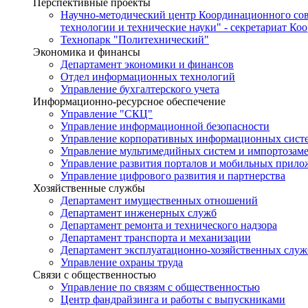
Перспективные проекты
Научно-методический центр Координационного сов
технологии и технические науки" - секретариат Ко
Технопарк "Политехнический"
Экономика и финансы
Департамент экономики и финансов
Отдел информационных технологий
Управление бухгалтерского учета
Информационно-ресурсное обеспечение
Управление "СКЦ"
Управление информационной безопасности
Управление корпоративных информационных сист
Управление мультимедийных систем и импортозам
Управление развития порталов и мобильных прил
Управление цифрового развития и партнерства
Хозяйственные службы
Департамент имущественных отношений
Департамент инженерных служб
Департамент ремонта и технического надзора
Департамент транспорта и механизации
Департамент эксплуатационно-хозяйственных служ
Управление охраны труда
Связи с общественностью
Управление по связям с общественностью
Центр фандрайзинга и работы с выпускниками