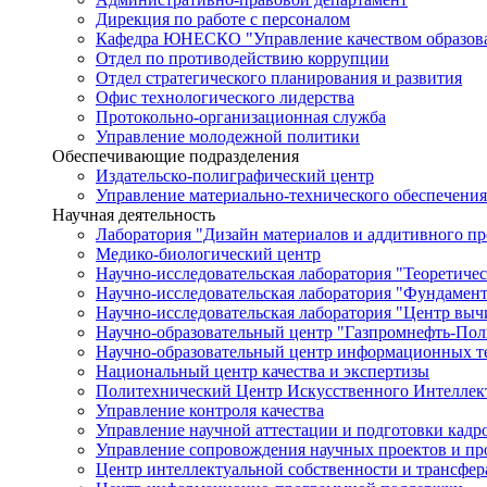
Дирекция по работе с персоналом
Кафедра ЮНЕСКО "Управление качеством образован
Отдел по противодействию коррупции
Отдел стратегического планирования и развития
Офис технологического лидерства
Протокольно-организационная служба
Управление молодежной политики
Обеспечивающие подразделения
Издательско-полиграфический центр
Управление материально-технического обеспечения
Научная деятельность
Лаборатория "Дизайн материалов и аддитивного пр
Медико-биологический центр
Научно-исследовательская лаборатория "Теоретичес
Научно-исследовательская лаборатория "Фундамен
Научно-исследовательская лаборатория "Центр вы
Научно-образовательный центр "Газпромнефть-Пол
Научно-образовательный центр информационных те
Национальный центр качества и экспертизы
Политехнический Центр Искусственного Интеллек
Управление контроля качества
Управление научной аттестации и подготовки кад
Управление сопровождения научных проектов и п
Центр интеллектуальной собственности и трансфер