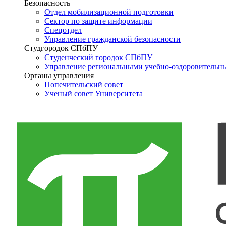
Безопасность
Отдел мобилизационной подготовки
Сектор по защите информации
Спецотдел
Управление гражданской безопасности
Студгородок СПбПУ
Студенческий городок СПбПУ
Управление региональными учебно-оздоровительн
Органы управления
Попечительский совет
Ученый совет Университета