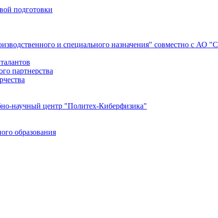
евой подготовки
роизводственного и специального назначения" совместно с АО 
 талантов
ого партнерства
рчества
бно-научный центр "Политех-Киберфизика"
ого образования