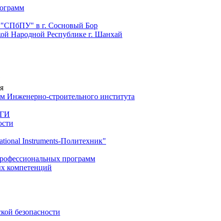
рограмм
 "СПбПУ" в г. Сосновый Бор
й Народной Республике г. Шанхай
я
м Инженерно-строительного института
 ГИ
ости
ional Instruments-Политехник"
профессиональных программ
ых компетенций
ской безопасности