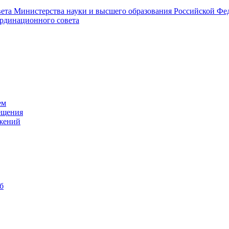
ета Министерства науки и высшего образования Российской Фед
ординационного совета
ем
ещения
ожений
б