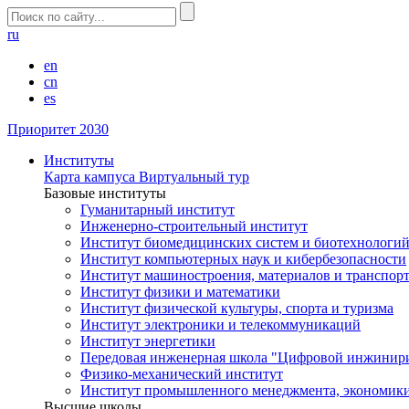
ru
en
cn
es
Приоритет 2030
Институты
Карта кампуса
Виртуальный тур
Базовые институты
Гуманитарный институт
Инженерно-строительный институт
Институт биомедицинских систем и биотехнологи
Институт компьютерных наук и кибербезопасности
Институт машиностроения, материалов и транспор
Институт физики и математики
Институт физической культуры, спорта и туризма
Институт электроники и телекоммуникаций
Институт энергетики
Передовая инженерная школа "Цифровой инжинир
Физико-механический институт
Институт промышленного менеджмента, экономики
Высшие школы