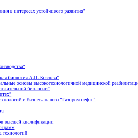
ия в интересах устойчивого развития"
оизводства"
кая биология А.П. Козлова"
тальные основы высокотехнологичной медицинской реабилитац
числительной биологии"
итех"
хнологий и бизнес-анализа "Газпром нефть"
та
ров высшей квалификации
рограмм
а технологий