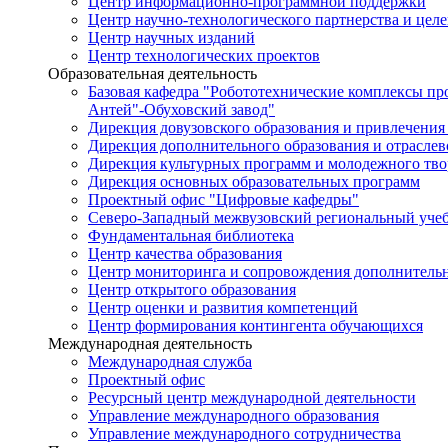
Центр информационно-программной поддержки
Центр научно-технологического партнерства и цел
Центр научных изданий
Центр технологических проектов
Образовательная деятельность
Базовая кафедра "Робототехнические комплексы п
Антей"-Обуховский завод"
Дирекция довузовского образования и привлечения
Дирекция дополнительного образования и отраслев
Дирекция культурных программ и молодежного тво
Дирекция основных образовательных программ
Проектный офис "Цифровые кафедры"
Северо-Западный межвузовский региональный уче
Фундаментальная библиотека
Центр качества образования
Центр мониторинга и сопровождения дополнительн
Центр открытого образования
Центр оценки и развития компетенций
Центр формирования контингента обучающихся
Международная деятельность
Международная служба
Проектный офис
Ресурсный центр международной деятельности
Управление международного образования
Управление международного сотрудничества