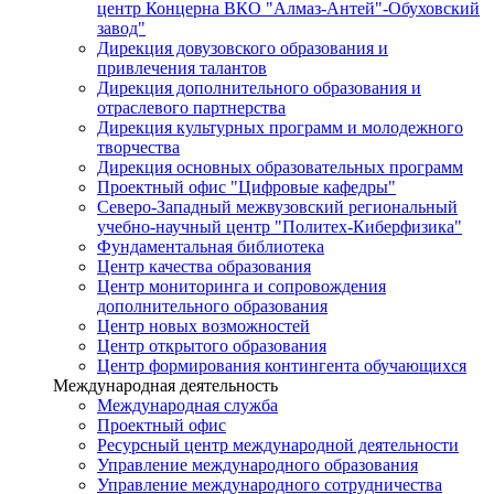
центр Концерна ВКО "Алмаз-Антей"-Обуховский
завод"
Дирекция довузовского образования и
привлечения талантов
Дирекция дополнительного образования и
отраслевого партнерства
Дирекция культурных программ и молодежного
творчества
Дирекция основных образовательных программ
Проектный офис "Цифровые кафедры"
Северо-Западный межвузовский региональный
учебно-научный центр "Политех-Киберфизика"
Фундаментальная библиотека
Центр качества образования
Центр мониторинга и сопровождения
дополнительного образования
Центр новых возможностей
Центр открытого образования
Центр формирования контингента обучающихся
Международная деятельность
Международная служба
Проектный офис
Ресурсный центр международной деятельности
Управление международного образования
Управление международного сотрудничества