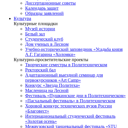
Диссертационные советы
Календарь защит
Образцы заявлений
Культура
Культурные площадки
Музей истории
Белый зал
Студенческий клуб
Дом ученых в Лесном
Учебно-исторический заповедник «Усадьба князя
А.Г. Гагарина «Холомки»
Культурно-просветительские проекты
Творческие семестры в Политехническом
Ректорский бал
Адаптационный выездной семинар для
первокурсников «Art Camp»
Конкурс «Звезда Политеха»
Масленица на Лесной
Фестиваль «Пушкинские дни в Политехническом»
«Пасхальный фестиваль» в Политехническом
Хоровой конкурс технических вузов России
«Благовест»
Интернациональный студенческий фестиваль
«Золотая осень»
Межвузовский танцевальный фестиваль «STU