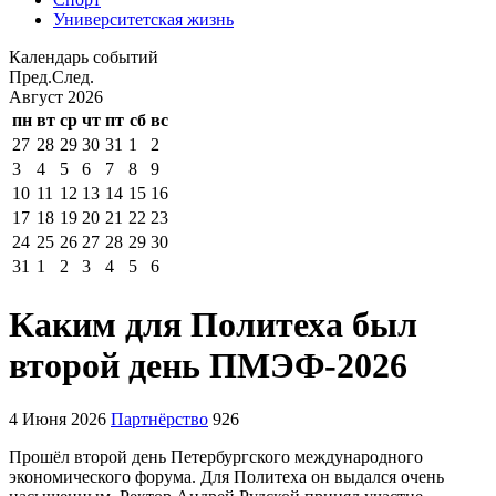
Университетская жизнь
Календарь событий
Пред.
След.
Август
2026
пн
вт
ср
чт
пт
сб
вс
27
28
29
30
31
1
2
3
4
5
6
7
8
9
10
11
12
13
14
15
16
17
18
19
20
21
22
23
24
25
26
27
28
29
30
31
1
2
3
4
5
6
Каким для Политеха был
второй день ПМЭФ-2026
4 Июня 2026
Партнёрство
926
Прошёл второй день Петербургского международного
экономического форума. Для Политеха он выдался очень