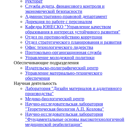
Ректорат
Служба аудита, финансового контроля и
экономической безопасности
Административно-правовой департамент
Дирекция по работе с персоналом
Кафедра ЮНЕСКО "Управление качеством
образования в интересах устойчивого развития"
Отдел по противодействию коррупции
Отдел стратегического планирования и развития
Офис технологического лидерства
Протокольно-организационная служба
Управление молодежной политики
Обеспечивающие подразделения
Издательско-полиграфический центр
Управление материально-технического
обеспечения
Научная деятельность
Лаборатория "Дизайн материалов и аддитивного
производства"
Медико-биологический центр
Научно-исследовательская лаборатория
"Теоретическая биология А.П. Козлова"
Научно-исследовательская лаборатория
"Фундаментальные основы высокотехнологичной
медицинской реабилитации"