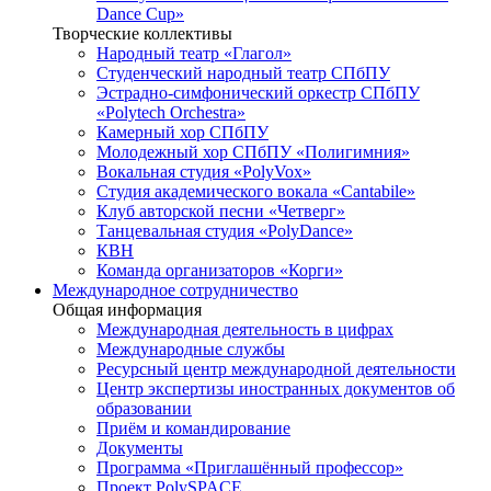
Dance Cup»
Творческие коллективы
Народный театр «Глагол»
Студенческий народный театр СПбПУ
Эстрадно-симфонический оркестр СПбПУ
«Polytech Orchestra»
Камерный хор СПбПУ
Молодежный хор СПбПУ «Полигимния»
Вокальная студия «PolyVox»
Студия академического вокала «Cantabile»
Клуб авторской песни «Четверг»
Танцевальная студия «PolyDance»
КВН
Команда организаторов «Корги»
Международное сотрудничество
Общая информация
Международная деятельность в цифрах
Международные службы
Ресурсный центр международной деятельности
Центр экспертизы иностранных документов об
образовании
Приём и командирование
Документы
Программа «Приглашённый профессор»
Проект PolySPACE