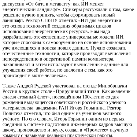
дискуссии «От бита к мегаватту: как ИИ меняет
энергетический ландшафт». Спикеры рассуждали о том, какое
решение нужно принять, чтобы сформировать новый
ландшафт. Ректор СПбПУ отметил:
ИИ для энергетики —
это основа технологий создания обратимых циклов
использования энергетических ресурсов. Нам надо
разрабатывать отечественные универсальные модели ИИ,
которые способны к самообучению на основе использования
уже имеющихся и поиска новых данных. Нужно создавать
отечественные технологии, которые производят вычисления
непосредственно в оперативной памяти компьютера,
накапливают и затем используют вычисленные данные для
улучшения своей работы, по аналогии с тем, как это
происходит в мозге человека
.
Также Андрей Рудской участвовал на стенде Минобрнауки
России в круглом столе «Приручивший титан. Как академик
спасал атомный флот», посвящённом 100-летию со дня
рождения выдающегося советского и российского учёного-
материаловеда, академика РАН Игоря Горынина. Ректор
Политеха отметил, что был одним из учеников великого
учёного. По его словам, Игорь Горынин одним из первых
соединил в системе подготовки инженерных кадров высшую
школу, производство и науку, создал в «Прометее» научную
команду с навыками реальной практической работы.