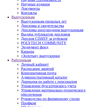
Научные издания
Документы
Контакты
Выпускникам
Выпускникам прошлых лет
Дипломы и свидетельства
Дипломы иногородним выпускникам
Выдача дубликатов дипломов
Диплом СПбПУ за рубежом
POLYTECH COMMUNITY
Эндаумент фонд
Карьера
«Золотые» выпускники
Работникам
Личный кабинет
Расписание занятий
Корпоративная почта
Административный каталог
Дирекция по работе с персоналом
Управление бухгалтерского учета
Управление материально-технического
обеспечения
Руководство по фирменному стилю
Профком