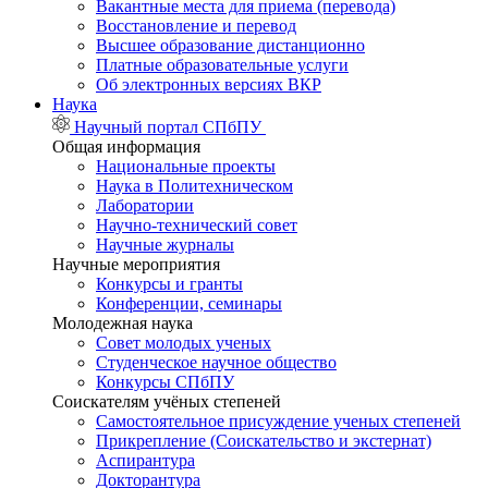
Вакантные места для приема (перевода)
Восстановление и перевод
Высшее образование дистанционно
Платные образовательные услуги
Об электронных версиях ВКР
Наука
Научный портал СПбПУ
Общая информация
Национальные проекты
Наука в Политехническом
Лаборатории
Научно-технический совет
Научные журналы
Научные мероприятия
Конкурсы и гранты
Конференции, семинары
Молодежная наука
Совет молодых ученых
Студенческое научное общество
Конкурсы СПбПУ
Соискателям учёных степеней
Самостоятельное присуждение ученых степеней
Прикрепление (Соискательство и экстернат)
Аспирантура
Докторантура