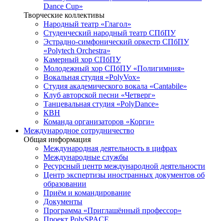
Dance Cup»
Творческие коллективы
Народный театр «Глагол»
Студенческий народный театр СПбПУ
Эстрадно-симфонический оркестр СПбПУ
«Polytech Orchestra»
Камерный хор СПбПУ
Молодежный хор СПбПУ «Полигимния»
Вокальная студия «PolyVox»
Студия академического вокала «Cantabile»
Клуб авторской песни «Четверг»
Танцевальная студия «PolyDance»
КВН
Команда организаторов «Корги»
Международное сотрудничество
Общая информация
Международная деятельность в цифрах
Международные службы
Ресурсный центр международной деятельности
Центр экспертизы иностранных документов об
образовании
Приём и командирование
Документы
Программа «Приглашённый профессор»
Проект PolySPACE