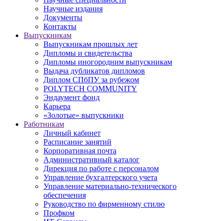
Научные издания
Документы
Контакты
Выпускникам
Выпускникам прошлых лет
Дипломы и свидетельства
Дипломы иногородним выпускникам
Выдача дубликатов дипломов
Диплом СПбПУ за рубежом
POLYTECH COMMUNITY
Эндаумент фонд
Карьера
«Золотые» выпускники
Работникам
Личный кабинет
Расписание занятий
Корпоративная почта
Административный каталог
Дирекция по работе с персоналом
Управление бухгалтерского учета
Управление материально-технического
обеспечения
Руководство по фирменному стилю
Профком