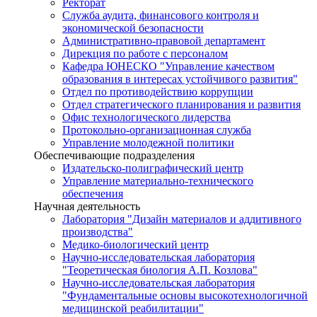
Ректорат
Служба аудита, финансового контроля и
экономической безопасности
Административно-правовой департамент
Дирекция по работе с персоналом
Кафедра ЮНЕСКО "Управление качеством
образования в интересах устойчивого развития"
Отдел по противодействию коррупции
Отдел стратегического планирования и развития
Офис технологического лидерства
Протокольно-организационная служба
Управление молодежной политики
Обеспечивающие подразделения
Издательско-полиграфический центр
Управление материально-технического
обеспечения
Научная деятельность
Лаборатория "Дизайн материалов и аддитивного
производства"
Медико-биологический центр
Научно-исследовательская лаборатория
"Теоретическая биология А.П. Козлова"
Научно-исследовательская лаборатория
"Фундаментальные основы высокотехнологичной
медицинской реабилитации"