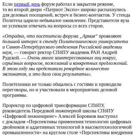
Если
первый день
форум работал в закрытом режиме,
то во второй двери «Патриот Экспо» широко распахнулись
для деловых посещений, встреч и бизнес-контактов. У стенда
Политеха царило небывалое оживление. Представители вуза
не успевали отвечать на вопросы со всех сторон.
«Отрадно, что посетители форума „Армия“ проявляют
большой интерес к стенду Политехнического университета
и Санкт-Петербургского отделения Российской академии
наук,
— говорит ректор СПбПУ академик РАН Андрей
Рудской. —
Очень много заинтересованных лиц вокруг,
серьёзных вопросов, пожеланий и конкретных предложений.
В этом году мы представили рекордное количество
экспонатов, и это дало свои результаты».
Политехники не только общались с гостями и проводили
переговоры, но и участвовали в мероприятиях деловой
программы.
Проректор по цифровой трансформации СПбПУ,
руководитель Передовой инженерной школы СПбПУ
«Цифровой инжиниринг» Алексей Боровков выступил
с докладом «Перспективы применения технологии цифровых
двойников и аддитивных технологий в высокотехнологичной
промышленности» на круглом столе «Перспективы внедрения