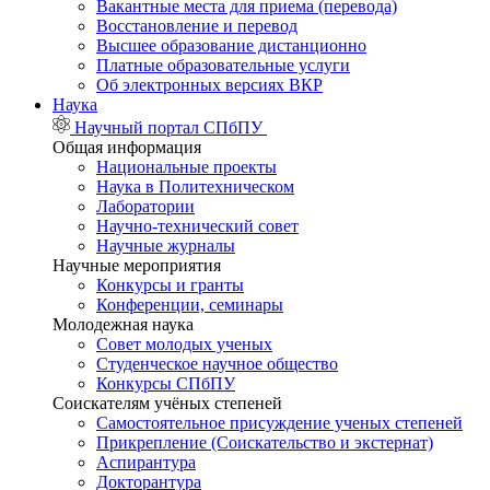
Вакантные места для приема (перевода)
Восстановление и перевод
Высшее образование дистанционно
Платные образовательные услуги
Об электронных версиях ВКР
Наука
Научный портал СПбПУ
Общая информация
Национальные проекты
Наука в Политехническом
Лаборатории
Научно-технический совет
Научные журналы
Научные мероприятия
Конкурсы и гранты
Конференции, семинары
Молодежная наука
Совет молодых ученых
Студенческое научное общество
Конкурсы СПбПУ
Соискателям учёных степеней
Самостоятельное присуждение ученых степеней
Прикрепление (Соискательство и экстернат)
Аспирантура
Докторантура