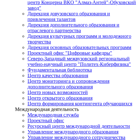
центр Концерна ВКО "Алмаз-Антей"-Обуховский
завод"
Дирекция довузовского образования и
привлечения талантов
Дирекция дополнительного образования и
отраслевого партнерства
Дирекция культурных программ и молодежного
творчества
Дирекция основных образовательных программ
Проектный офис "Цифровые кафедры"
Северо-Западный межвузовский региональный
учебно-научный центр "Политех-Киберфизика"
Фундаментальная библиотека
Центр качества образования
Центр мониторинга и сопровождения
дополнительного образования
Центр новых возможностей
Центр открытого образования
Центр формирования контингента обучающихся
Международная деятельность
Международная служба
Проектный офис
Ресурсный центр международной деятельности
Управление международного образования
Управление международного сотрудничества