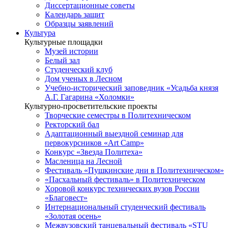
Диссертационные советы
Календарь защит
Образцы заявлений
Культура
Культурные площадки
Музей истории
Белый зал
Студенческий клуб
Дом ученых в Лесном
Учебно-исторический заповедник «Усадьба князя
А.Г. Гагарина «Холомки»
Культурно-просветительские проекты
Творческие семестры в Политехническом
Ректорский бал
Адаптационный выездной семинар для
первокурсников «Art Camp»
Конкурс «Звезда Политеха»
Масленица на Лесной
Фестиваль «Пушкинские дни в Политехническом»
«Пасхальный фестиваль» в Политехническом
Хоровой конкурс технических вузов России
«Благовест»
Интернациональный студенческий фестиваль
«Золотая осень»
Межвузовский танцевальный фестиваль «STU