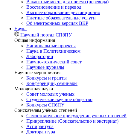
Вакантные места для приема (перевода)
Восстановление и перевод
Высшее образование дистанционно
Платные образовательные услуги
Об электронных версиях ВКР
Наука
Научный портал СПбПУ
Общая информация
Национальные проекты
Наука в Политехническом
Лаборатории
Научно-технический совет
Научные журналы
Научные мероприятия
Конкурсы и гранты
Конференции, семинары
Молодежная наука
Совет молодых ученых
Студенческое научное общество
Конкурсы СПбПУ
Соискателям учёных степеней
Самостоятельное присуждение ученых степеней
Прикрепление (Соискательство и экстернат)
Аспирантура
Докторантура