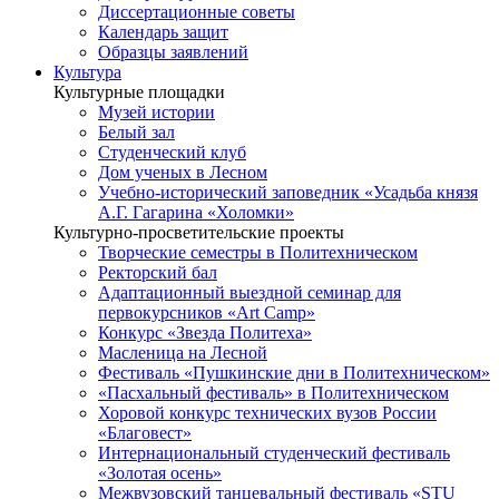
Диссертационные советы
Календарь защит
Образцы заявлений
Культура
Культурные площадки
Музей истории
Белый зал
Студенческий клуб
Дом ученых в Лесном
Учебно-исторический заповедник «Усадьба князя
А.Г. Гагарина «Холомки»
Культурно-просветительские проекты
Творческие семестры в Политехническом
Ректорский бал
Адаптационный выездной семинар для
первокурсников «Art Camp»
Конкурс «Звезда Политеха»
Масленица на Лесной
Фестиваль «Пушкинские дни в Политехническом»
«Пасхальный фестиваль» в Политехническом
Хоровой конкурс технических вузов России
«Благовест»
Интернациональный студенческий фестиваль
«Золотая осень»
Межвузовский танцевальный фестиваль «STU