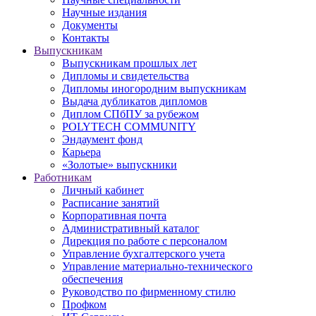
Научные издания
Документы
Контакты
Выпускникам
Выпускникам прошлых лет
Дипломы и свидетельства
Дипломы иногородним выпускникам
Выдача дубликатов дипломов
Диплом СПбПУ за рубежом
POLYTECH COMMUNITY
Эндаумент фонд
Карьера
«Золотые» выпускники
Работникам
Личный кабинет
Расписание занятий
Корпоративная почта
Административный каталог
Дирекция по работе с персоналом
Управление бухгалтерского учета
Управление материально-технического
обеспечения
Руководство по фирменному стилю
Профком