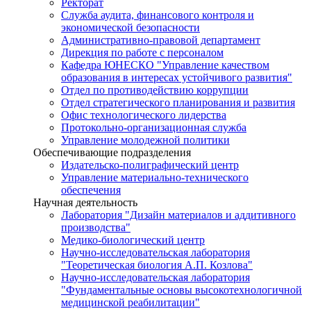
Ректорат
Служба аудита, финансового контроля и
экономической безопасности
Административно-правовой департамент
Дирекция по работе с персоналом
Кафедра ЮНЕСКО "Управление качеством
образования в интересах устойчивого развития"
Отдел по противодействию коррупции
Отдел стратегического планирования и развития
Офис технологического лидерства
Протокольно-организационная служба
Управление молодежной политики
Обеспечивающие подразделения
Издательско-полиграфический центр
Управление материально-технического
обеспечения
Научная деятельность
Лаборатория "Дизайн материалов и аддитивного
производства"
Медико-биологический центр
Научно-исследовательская лаборатория
"Теоретическая биология А.П. Козлова"
Научно-исследовательская лаборатория
"Фундаментальные основы высокотехнологичной
медицинской реабилитации"