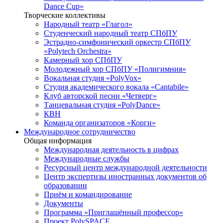
Dance Cup»
Творческие коллективы
Народный театр «Глагол»
Студенческий народный театр СПбПУ
Эстрадно-симфонический оркестр СПбПУ
«Polytech Orchestra»
Камерный хор СПбПУ
Молодежный хор СПбПУ «Полигимния»
Вокальная студия «PolyVox»
Студия академического вокала «Cantabile»
Клуб авторской песни «Четверг»
Танцевальная студия «PolyDance»
КВН
Команда организаторов «Корги»
Международное сотрудничество
Общая информация
Международная деятельность в цифрах
Международные службы
Ресурсный центр международной деятельности
Центр экспертизы иностранных документов об
образовании
Приём и командирование
Документы
Программа «Приглашённый профессор»
Проект PolySPACE