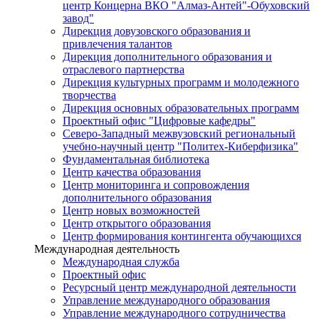
центр Концерна ВКО "Алмаз-Антей"-Обуховский
завод"
Дирекция довузовского образования и
привлечения талантов
Дирекция дополнительного образования и
отраслевого партнерства
Дирекция культурных программ и молодежного
творчества
Дирекция основных образовательных программ
Проектный офис "Цифровые кафедры"
Северо-Западный межвузовский региональный
учебно-научный центр "Политех-Киберфизика"
Фундаментальная библиотека
Центр качества образования
Центр мониторинга и сопровождения
дополнительного образования
Центр новых возможностей
Центр открытого образования
Центр формирования контингента обучающихся
Международная деятельность
Международная служба
Проектный офис
Ресурсный центр международной деятельности
Управление международного образования
Управление международного сотрудничества