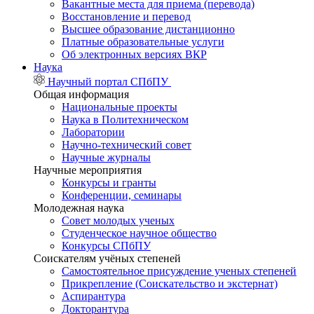
Вакантные места для приема (перевода)
Восстановление и перевод
Высшее образование дистанционно
Платные образовательные услуги
Об электронных версиях ВКР
Наука
Научный портал СПбПУ
Общая информация
Национальные проекты
Наука в Политехническом
Лаборатории
Научно-технический совет
Научные журналы
Научные мероприятия
Конкурсы и гранты
Конференции, семинары
Молодежная наука
Совет молодых ученых
Студенческое научное общество
Конкурсы СПбПУ
Соискателям учёных степеней
Самостоятельное присуждение ученых степеней
Прикрепление (Соискательство и экстернат)
Аспирантура
Докторантура