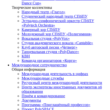
Dance Cup»
Творческие коллективы
Народный театр «Глагол»
Студенческий народный театр СПбПУ
Эстрадно-симфонический оркестр СПбПУ
«Polytech Orchestra»
Камерный хор СПбПУ
Молодежный хор СПбПУ «Полигимния»
Вокальная студия «PolyVox»
Студия академического вокала «Cantabile»
Клуб авторской песни «Четверг»
Танцевальная студия «PolyDance»
КВН
Команда организаторов «Корги»
Международное сотрудничество
Общая информация
Международная деятельность в цифрах
Международные службы
Ресурсный центр международной деятельности
Центр экспертизы иностранных документов об
образовании
Приём и командирование
Документы
Программа «Приглашённый профессор»
Проект PolySPACE