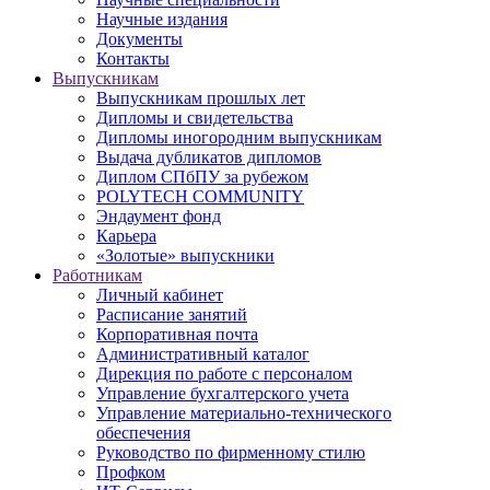
Научные издания
Документы
Контакты
Выпускникам
Выпускникам прошлых лет
Дипломы и свидетельства
Дипломы иногородним выпускникам
Выдача дубликатов дипломов
Диплом СПбПУ за рубежом
POLYTECH COMMUNITY
Эндаумент фонд
Карьера
«Золотые» выпускники
Работникам
Личный кабинет
Расписание занятий
Корпоративная почта
Административный каталог
Дирекция по работе с персоналом
Управление бухгалтерского учета
Управление материально-технического
обеспечения
Руководство по фирменному стилю
Профком