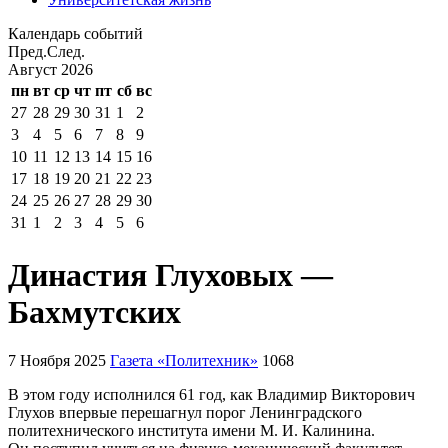
Календарь событий
Пред.
След.
Август
2026
пн
вт
ср
чт
пт
сб
вс
27
28
29
30
31
1
2
3
4
5
6
7
8
9
10
11
12
13
14
15
16
17
18
19
20
21
22
23
24
25
26
27
28
29
30
31
1
2
3
4
5
6
Династия Глуховых —
Бахмутских
7 Ноября 2025
Газета «Политехник»
1068
В этом году исполнился 61 год, как Владимир Викторович
Глухов впервые перешагнул порог Ленинградского
политехнического института имени М. И. Калинина.