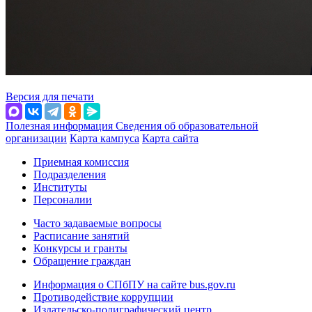
Версия для печати
Полезная информация
Сведения об образовательной
организации
Карта кампуса
Карта сайта
Приемная комиссия
Подразделения
Институты
Персоналии
Часто задаваемые вопросы
Расписание занятий
Конкурсы и гранты
Обращение граждан
Информация о СПбПУ на сайте bus.gov.ru
Противодействие коррупции
Издательско-полиграфический центр