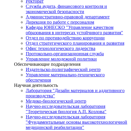
Ректорат
Служба аудита, финансового контроля и
экономической безопасности
Административно-правовой департамент
Дирекция по работе с персоналом
Кафедра ЮНЕСКО "Управление качеством
образования в интересах устойчивого развития"
Отдел по противодействию коррупции
Отдел стратегического планирования и развития
Офис технологического лидерства
Протокольно-организационная служба
Управление молодежной политики
Обеспечивающие подразделения
Издательско-полиграфический центр
Управление материально-технического
обеспечения
Научная деятельность
Лаборатория "Дизайн материалов и аддитивного
производства"
Медико-биологический центр
Научно-исследовательская лаборатория
"Теоретическая биология А.П. Козлова"
Научно-исследовательская лаборатория
"Фундаментальные основы высокотехнологичной
медицинской реабилитации"