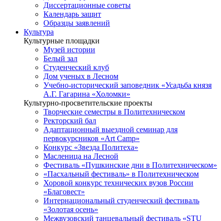
Диссертационные советы
Календарь защит
Образцы заявлений
Культура
Культурные площадки
Музей истории
Белый зал
Студенческий клуб
Дом ученых в Лесном
Учебно-исторический заповедник «Усадьба князя
А.Г. Гагарина «Холомки»
Культурно-просветительские проекты
Творческие семестры в Политехническом
Ректорский бал
Адаптационный выездной семинар для
первокурсников «Art Camp»
Конкурс «Звезда Политеха»
Масленица на Лесной
Фестиваль «Пушкинские дни в Политехническом»
«Пасхальный фестиваль» в Политехническом
Хоровой конкурс технических вузов России
«Благовест»
Интернациональный студенческий фестиваль
«Золотая осень»
Межвузовский танцевальный фестиваль «STU