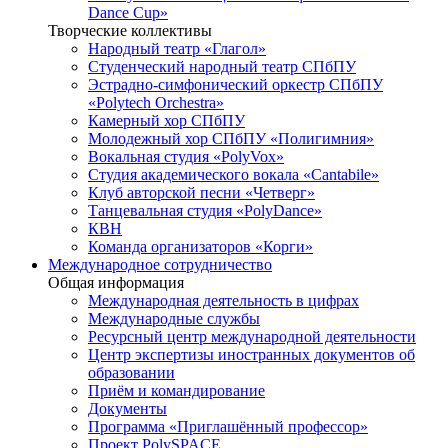
Dance Cup»
Творческие коллективы
Народный театр «Глагол»
Студенческий народный театр СПбПУ
Эстрадно-симфонический оркестр СПбПУ
«Polytech Orchestra»
Камерный хор СПбПУ
Молодежный хор СПбПУ «Полигимния»
Вокальная студия «PolyVox»
Студия академического вокала «Cantabile»
Клуб авторской песни «Четверг»
Танцевальная студия «PolyDance»
КВН
Команда организаторов «Корги»
Международное сотрудничество
Общая информация
Международная деятельность в цифрах
Международные службы
Ресурсный центр международной деятельности
Центр экспертизы иностранных документов об
образовании
Приём и командирование
Документы
Программа «Приглашённый профессор»
Проект PolySPACE