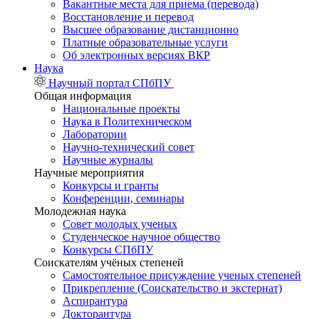
Вакантные места для приема (перевода)
Восстановление и перевод
Высшее образование дистанционно
Платные образовательные услуги
Об электронных версиях ВКР
Наука
Научный портал СПбПУ
Общая информация
Национальные проекты
Наука в Политехническом
Лаборатории
Научно-технический совет
Научные журналы
Научные мероприятия
Конкурсы и гранты
Конференции, семинары
Молодежная наука
Совет молодых ученых
Студенческое научное общество
Конкурсы СПбПУ
Соискателям учёных степеней
Самостоятельное присуждение ученых степеней
Прикрепление (Соискательство и экстернат)
Аспирантура
Докторантура