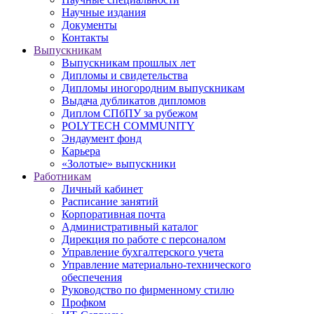
Научные издания
Документы
Контакты
Выпускникам
Выпускникам прошлых лет
Дипломы и свидетельства
Дипломы иногородним выпускникам
Выдача дубликатов дипломов
Диплом СПбПУ за рубежом
POLYTECH COMMUNITY
Эндаумент фонд
Карьера
«Золотые» выпускники
Работникам
Личный кабинет
Расписание занятий
Корпоративная почта
Административный каталог
Дирекция по работе с персоналом
Управление бухгалтерского учета
Управление материально-технического
обеспечения
Руководство по фирменному стилю
Профком