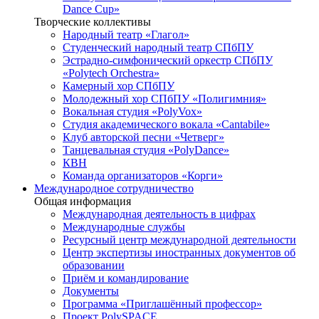
Dance Cup»
Творческие коллективы
Народный театр «Глагол»
Студенческий народный театр СПбПУ
Эстрадно-симфонический оркестр СПбПУ
«Polytech Orchestra»
Камерный хор СПбПУ
Молодежный хор СПбПУ «Полигимния»
Вокальная студия «PolyVox»
Студия академического вокала «Cantabile»
Клуб авторской песни «Четверг»
Танцевальная студия «PolyDance»
КВН
Команда организаторов «Корги»
Международное сотрудничество
Общая информация
Международная деятельность в цифрах
Международные службы
Ресурсный центр международной деятельности
Центр экспертизы иностранных документов об
образовании
Приём и командирование
Документы
Программа «Приглашённый профессор»
Проект PolySPACE