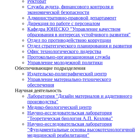
Ректорат
Служба аудита, финансового контроля и
экономической безопасности
Административно-правовой департамент
Дирекция по работе с персоналом
Кафедра ЮНЕСКО "Управление качеством
образования в интересах устойчивого развития"
Отдел по противодействию коррупции
Отдел стратегического планирования и развития
Офис технологического лидерства
Протокольно-организационная служба
Управление молодежной политики
Обеспечивающие подразделения
Издательско-полиграфический центр
Управление материально-технического
обеспечения
Научная деятельность
Лаборатория "Дизайн материалов и аддитивного
производства"
Медико-биологический центр
Научно-исследовательская лаборатория
"Теоретическая биология А.П. Козлова"
Научно-исследовательская лаборатория
"Фундаментальные основы высокотехнологичной
медицинской реабилитации"