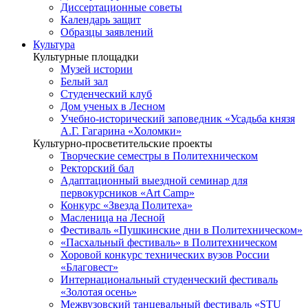
Диссертационные советы
Календарь защит
Образцы заявлений
Культура
Культурные площадки
Музей истории
Белый зал
Студенческий клуб
Дом ученых в Лесном
Учебно-исторический заповедник «Усадьба князя
А.Г. Гагарина «Холомки»
Культурно-просветительские проекты
Творческие семестры в Политехническом
Ректорский бал
Адаптационный выездной семинар для
первокурсников «Art Camp»
Конкурс «Звезда Политеха»
Масленица на Лесной
Фестиваль «Пушкинские дни в Политехническом»
«Пасхальный фестиваль» в Политехническом
Хоровой конкурс технических вузов России
«Благовест»
Интернациональный студенческий фестиваль
«Золотая осень»
Межвузовский танцевальный фестиваль «STU