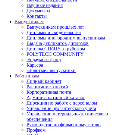
Научные издания
Документы
Контакты
Выпускникам
Выпускникам прошлых лет
Дипломы и свидетельства
Дипломы иногородним выпускникам
Выдача дубликатов дипломов
Диплом СПбПУ за рубежом
POLYTECH COMMUNITY
Эндаумент фонд
Карьера
«Золотые» выпускники
Работникам
Личный кабинет
Расписание занятий
Корпоративная почта
Административный каталог
Дирекция по работе с персоналом
Управление бухгалтерского учета
Управление материально-технического
обеспечения
Руководство по фирменному стилю
Профком