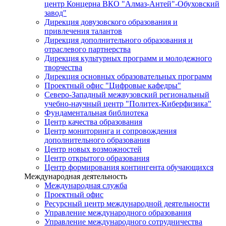
центр Концерна ВКО "Алмаз-Антей"-Обуховский
завод"
Дирекция довузовского образования и
привлечения талантов
Дирекция дополнительного образования и
отраслевого партнерства
Дирекция культурных программ и молодежного
творчества
Дирекция основных образовательных программ
Проектный офис "Цифровые кафедры"
Северо-Западный межвузовский региональный
учебно-научный центр "Политех-Киберфизика"
Фундаментальная библиотека
Центр качества образования
Центр мониторинга и сопровождения
дополнительного образования
Центр новых возможностей
Центр открытого образования
Центр формирования контингента обучающихся
Международная деятельность
Международная служба
Проектный офис
Ресурсный центр международной деятельности
Управление международного образования
Управление международного сотрудничества