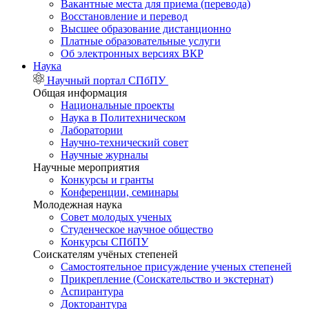
Вакантные места для приема (перевода)
Восстановление и перевод
Высшее образование дистанционно
Платные образовательные услуги
Об электронных версиях ВКР
Наука
Научный портал СПбПУ
Общая информация
Национальные проекты
Наука в Политехническом
Лаборатории
Научно-технический совет
Научные журналы
Научные мероприятия
Конкурсы и гранты
Конференции, семинары
Молодежная наука
Совет молодых ученых
Студенческое научное общество
Конкурсы СПбПУ
Соискателям учёных степеней
Самостоятельное присуждение ученых степеней
Прикрепление (Соискательство и экстернат)
Аспирантура
Докторантура