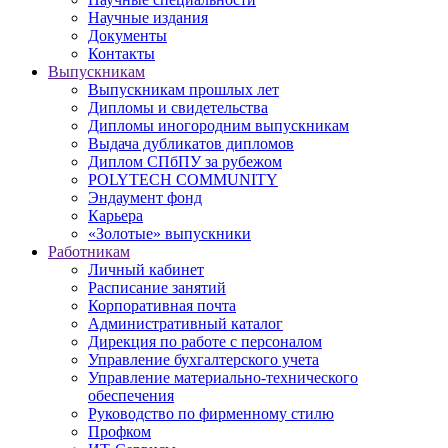
Научные издания
Документы
Контакты
Выпускникам
Выпускникам прошлых лет
Дипломы и свидетельства
Дипломы иногородним выпускникам
Выдача дубликатов дипломов
Диплом СПбПУ за рубежом
POLYTECH COMMUNITY
Эндаумент фонд
Карьера
«Золотые» выпускники
Работникам
Личный кабинет
Расписание занятий
Корпоративная почта
Административный каталог
Дирекция по работе с персоналом
Управление бухгалтерского учета
Управление материально-технического
обеспечения
Руководство по фирменному стилю
Профком