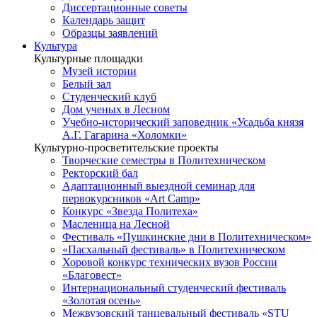
Диссертационные советы
Календарь защит
Образцы заявлений
Культура
Культурные площадки
Музей истории
Белый зал
Студенческий клуб
Дом ученых в Лесном
Учебно-исторический заповедник «Усадьба князя
А.Г. Гагарина «Холомки»
Культурно-просветительские проекты
Творческие семестры в Политехническом
Ректорский бал
Адаптационный выездной семинар для
первокурсников «Art Camp»
Конкурс «Звезда Политеха»
Масленица на Лесной
Фестиваль «Пушкинские дни в Политехническом»
«Пасхальный фестиваль» в Политехническом
Хоровой конкурс технических вузов России
«Благовест»
Интернациональный студенческий фестиваль
«Золотая осень»
Межвузовский танцевальный фестиваль «STU