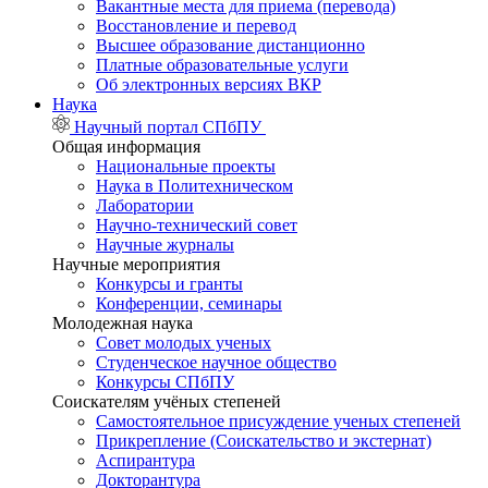
Вакантные места для приема (перевода)
Восстановление и перевод
Высшее образование дистанционно
Платные образовательные услуги
Об электронных версиях ВКР
Наука
Научный портал СПбПУ
Общая информация
Национальные проекты
Наука в Политехническом
Лаборатории
Научно-технический совет
Научные журналы
Научные мероприятия
Конкурсы и гранты
Конференции, семинары
Молодежная наука
Совет молодых ученых
Студенческое научное общество
Конкурсы СПбПУ
Соискателям учёных степеней
Самостоятельное присуждение ученых степеней
Прикрепление (Соискательство и экстернат)
Аспирантура
Докторантура