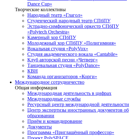
Dance Cup»
Творческие коллективы
Народный театр «Глагол»
Студенческий народный театр СПбПУ
Эстрадно-симфонический оркестр СПбПУ
«Polytech Orchestra»
Камерный хор СПбПУ
Молодежный хор СПбПУ «Полигимния»
Вокальная студия «PolyVox»
Студия академического вокала «Cantabile»
Клуб авторской песни «Четверг»
Танцевальная студия «PolyDance»
КВН
Команда организаторов «Корги»
Международное сотрудничество
Общая информация
Международная деятельность в цифрах
Международные службы
Ресурсный центр международной деятельности
Центр экспертизы иностранных документов об
образовании
Приём и командирование
Документы
Программа «Приглашённый профессор»
Проект PolySPACE