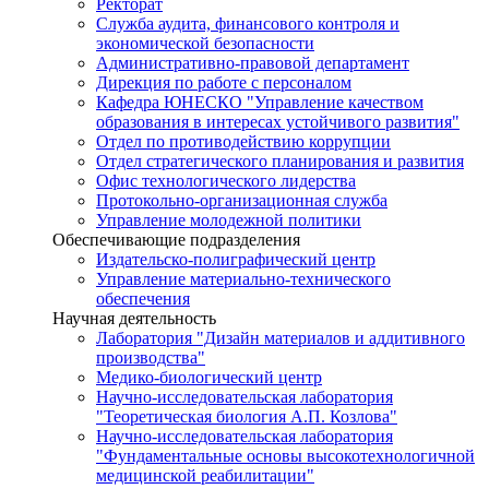
Ректорат
Служба аудита, финансового контроля и
экономической безопасности
Административно-правовой департамент
Дирекция по работе с персоналом
Кафедра ЮНЕСКО "Управление качеством
образования в интересах устойчивого развития"
Отдел по противодействию коррупции
Отдел стратегического планирования и развития
Офис технологического лидерства
Протокольно-организационная служба
Управление молодежной политики
Обеспечивающие подразделения
Издательско-полиграфический центр
Управление материально-технического
обеспечения
Научная деятельность
Лаборатория "Дизайн материалов и аддитивного
производства"
Медико-биологический центр
Научно-исследовательская лаборатория
"Теоретическая биология А.П. Козлова"
Научно-исследовательская лаборатория
"Фундаментальные основы высокотехнологичной
медицинской реабилитации"