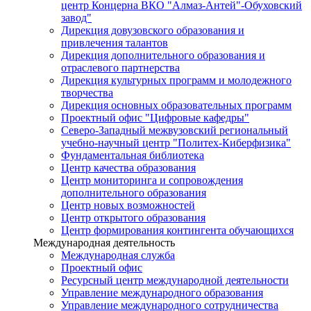
центр Концерна ВКО "Алмаз-Антей"-Обуховский
завод"
Дирекция довузовского образования и
привлечения талантов
Дирекция дополнительного образования и
отраслевого партнерства
Дирекция культурных программ и молодежного
творчества
Дирекция основных образовательных программ
Проектный офис "Цифровые кафедры"
Северо-Западный межвузовский региональный
учебно-научный центр "Политех-Киберфизика"
Фундаментальная библиотека
Центр качества образования
Центр мониторинга и сопровождения
дополнительного образования
Центр новых возможностей
Центр открытого образования
Центр формирования контингента обучающихся
Международная деятельность
Международная служба
Проектный офис
Ресурсный центр международной деятельности
Управление международного образования
Управление международного сотрудничества