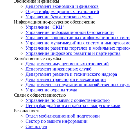
Экономика и финансы
Департамент экономики и финансов
Отдел информационных технологий
Управление бухгалтерского учета
Информационно-ресурсное обеспечение
Управление "СКЦ"
Управление информационной безопасности
Управление корпоративных информационных сист
Управление мультимедийных систем и импортозам
Управление развития порталов и мобильных прил
Управление цифрового развития и партнерства
Хозяйственные службы
Департамент имущественных отношений
Департамент инженерных служб
Департамент ремонта и технического надзора
Департамент транспорта и механизации
Департамент эксплуатационно-хозяйственных служ
Управление охраны труда
Связи с общественностью
Управление по связям с общественностью
Центр фандрайзинга и работы с выпускниками
Безопасность
Отдел мобилизационной подготовки
Сектор по защите информации
Спецотдел