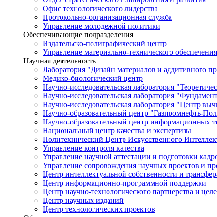
Офис технологического лидерства
Протокольно-организационная служба
Управление молодежной политики
Обеспечивающие подразделения
Издательско-полиграфический центр
Управление материально-технического обеспечения
Научная деятельность
Лаборатория "Дизайн материалов и аддитивного пр
Медико-биологический центр
Научно-исследовательская лаборатория "Теоретичес
Научно-исследовательская лаборатория "Фундамен
Научно-исследовательская лаборатория "Центр вы
Научно-образовательный центр "Газпромнефть-Пол
Научно-образовательный центр информационных те
Национальный центр качества и экспертизы
Политехнический Центр Искусственного Интеллек
Управление контроля качества
Управление научной аттестации и подготовки кад
Управление сопровождения научных проектов и п
Центр интеллектуальной собственности и трансфер
Центр информационно-программной поддержки
Центр научно-технологического партнерства и цел
Центр научных изданий
Центр технологических проектов