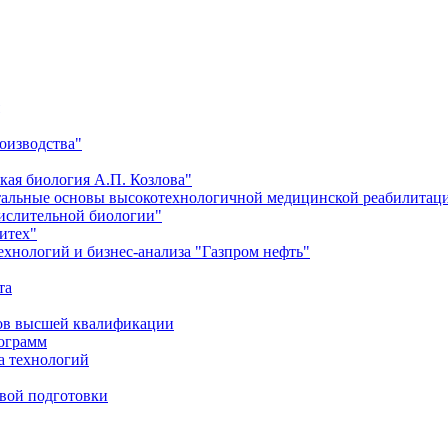
оизводства"
кая биология А.П. Козлова"
тальные основы высокотехнологичной медицинской реабилитац
числительной биологии"
итех"
хнологий и бизнес-анализа "Газпром нефть"
та
ров высшей квалификации
рограмм
а технологий
евой подготовки