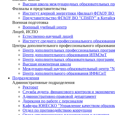
Высшая школа международных образовательных п
Филиалы и представительства
Институт ядерной энергетики (филиал) ФГАОУ ВО
Представительство ФГАОУ ВО "СПбПУ" в Китайско
Военная подготовка
Военный учебный центр
Лицей, ИСПО
Естественно-научный лицей
Институт среднего профессионального образования
Центры дополнительного профессионального образовани
Центр дополнительных профессиональных програм
Центр дополнительного образования ИПМЭиТ
Центр дополнительных образовательных программ
Высшая инженерная школа
Международный научно-образовательный центр "Nat
Центр дополнительного образования ИФКСиТ
Подразделения
Административные подразделения
Ректорат
Служба аудита, финансового контроля и экономиче
Административно-правовой департамент
Дирекция по работе с персоналом
Кафедра ЮНЕСКО "Управление качеством образован
Отдел по противодействию коррупции
Отдел стратегического планирования и развития