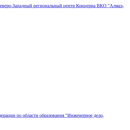
"Северо-Западный региональный центр Концерна ВКО "Алмаз-
ерации по области образования "Инженерное дело,