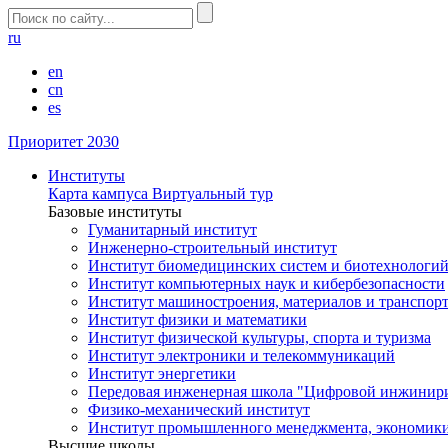
ru
en
cn
es
Приоритет 2030
Институты
Карта кампуса
Виртуальный тур
Базовые институты
Гуманитарный институт
Инженерно-строительный институт
Институт биомедицинских систем и биотехнологи
Институт компьютерных наук и кибербезопасности
Институт машиностроения, материалов и транспор
Институт физики и математики
Институт физической культуры, спорта и туризма
Институт электроники и телекоммуникаций
Институт энергетики
Передовая инженерная школа "Цифровой инжинир
Физико-механический институт
Институт промышленного менеджмента, экономики
Высшие школы