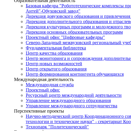
Образовательная деятельность
Базовая кафедра "Робототехнические комплексы п
Антей"-Обуховский завод"
Дирекция довузовского образования и привлечения
Дирекция дополнительного образования и отраслев
Дирекция культурных программ и молодежного тво
Дирекция основных образовательных программ
Проектный офис "Цифровые кафедры"
Северо-Западный межвузовский региональный уче
Фундаментальная библиотека
Центр качества образования
Центр мониторинга и сопровождения дополнительн
Центр новых возможностей
Центр открытого образования
Центр формирования контингента обучающихся
Международная деятельность
Международная служба
Проектный офис
Ресурсный центр международной деятельности
Управление международного образования
Управление международного сотрудничества
Перспективные проекты
Научно-методический центр Координационного сов
технологии и технические науки" - секретариат Ко
Технопарк "Политехнический"