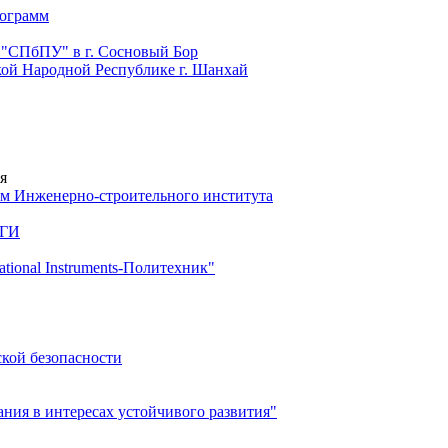
рограмм
 "СПбПУ" в г. Сосновый Бор
й Народной Республике г. Шанхай
я
м Инженерно-строительного института
 ГИ
ional Instruments-Политехник"
ской безопасности
ия в интересах устойчивого развития"