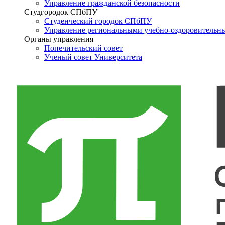
Управление гражданской безопасности
Студгородок СПбПУ
Студенческий городок СПбПУ
Управление региональными учебно-оздоровительн
Органы управления
Попечительский совет
Ученый совет Университета