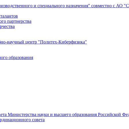
роизводственного и специального назначения" совместно с АО 
 талантов
ого партнерства
рчества
бно-научный центр "Политех-Киберфизика"
ого образования
ета Министерства науки и высшего образования Российской Фед
ординационного совета